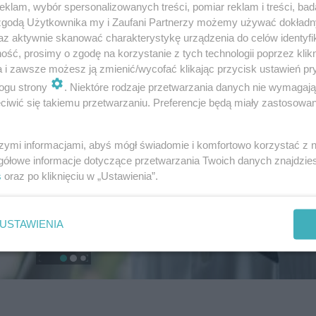
klam, wybór spersonalizowanych treści, pomiar reklam i treści, bad
 zgodą Użytkownika my i Zaufani Partnerzy możemy używać dokład
az aktywnie skanować charakterystykę urządzenia do celów identyfi
ść, prosimy o zgodę na korzystanie z tych technologii poprzez klikn
a i zawsze możesz ją zmienić/wycofać klikając przycisk ustawień pr
ogu strony
. Niektóre rodzaje przetwarzania danych nie wymagaj
iwić się takiemu przetwarzaniu. Preferencje będą miały zastosowanie
szymi informacjami, abyś mógł świadomie i komfortowo korzystać z
gółowe informacje dotyczące przetwarzania Twoich danych znajdzi
s
oraz po kliknięciu w „Ustawienia”.
USTAWIENIA