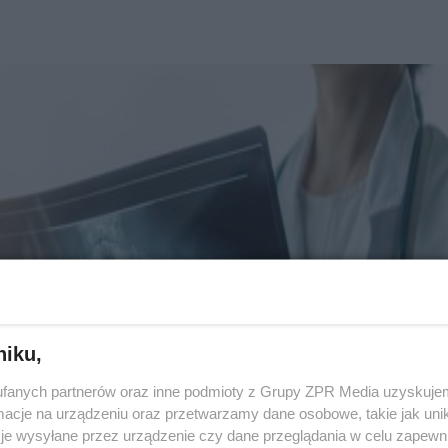
niku,
fanych partnerów oraz inne podmioty z Grupy ZPR Media uzyskujem
cje na urządzeniu oraz przetwarzamy dane osobowe, takie jak unika
je wysyłane przez urządzenie czy dane przeglądania w celu zapewn