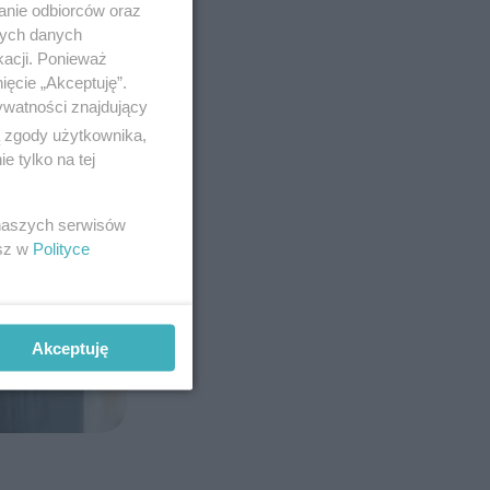
anie odbiorców oraz
nych danych
kacji. Ponieważ
ięcie „Akceptuję”.
ywatności znajdujący
ą zgody użytkownika,
 tylko na tej
 naszych serwisów
esz w
Polityce
Akceptuję