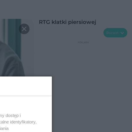
RTG klatki piersiowej
Rozwiń
y dostęp i
lne identyfikatory,
iania