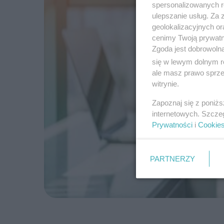
spersonalizowanych re
ulepszanie usług. Za
geolokalizacyjnych or
cenimy Twoją prywatno
Zgoda jest dobrowoln
się w lewym dolnym r
ale masz prawo sprzec
witrynie.
Zapoznaj się z poniż
internetowych. Szcze
Prywatności
i
Cookie
PARTNERZY