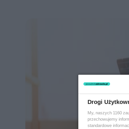
Drogi Użytkow
My, naszych 1160 zau
przechowujemy informa
standardowe informac