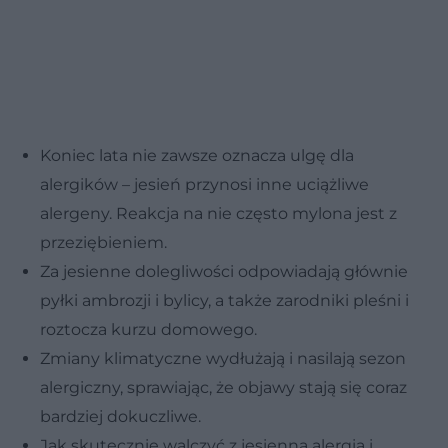
Koniec lata nie zawsze oznacza ulgę dla
alergików – jesień przynosi inne uciążliwe
alergeny. Reakcja na nie często mylona jest z
przeziębieniem.
Za jesienne dolegliwości odpowiadają głównie
pyłki ambrozji i bylicy, a także zarodniki pleśni i
roztocza kurzu domowego.
Zmiany klimatyczne wydłużają i nasilają sezon
alergiczny, sprawiając, że objawy stają się coraz
bardziej dokuczliwe.
Jak skutecznie walczyć z jesienną alergią i