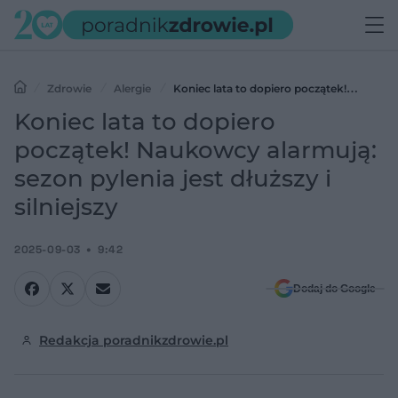
Zdrowie
Alergie
Koniec lata to dopiero początek!
Naukowcy alarmują: sezon pylenia jest dłuższy i silniejszy
Koniec lata to dopiero
początek! Naukowcy alarmują:
sezon pylenia jest dłuższy i
silniejszy
2025-09-03
9:42
Dodaj do Google
Redakcja poradnikzdrowie.pl