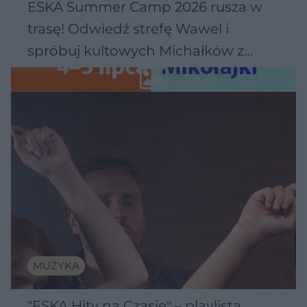
ESKA Summer Camp 2026 rusza w
trasę! Odwiedź strefę Wawel i
spróbuj kultowych Michałków z
Wawelu
MUZYKA
"ESKA Hity na Czasie" – playlista,