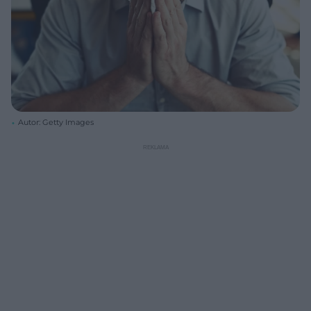
Autor: Getty Images