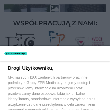
WSPÓŁPRACUJĄ Z NAMI:
Drogi Użytkowniku,
Żaden utwór zamieszczony w serwisie nie może być powielany i
My, naszych 1160 zaufanych partnerów oraz inne
rozpowszechniany lub dalej rozpowszechniany w jakikolwiek sposób
podmioty z Grupy ZPR Media uzyskujemy dostęp i
(w tym także elektroniczny lub mechaniczny) na jakimkolwiek polu
eksploatacji w jakiejkolwiek formie, włącznie z umieszczaniem w
przechowujemy informacje na urządzeniu oraz
Internecie bez pisemnej zgody właściciela praw. Jakiekolwiek użycie
przetwarzamy dane osobowe, takie jak unikalne
lub wykorzystanie utworów w całości lub w części z naruszeniem
identyfikatory, standardowe informacje wysyłane przez
prawa, tzn. bez właściwej zgody, jest zabronione pod groźbą kary i
może być ścigane prawnie.
urządzenie czy dane przeglądania w celu zapewniania
spersonalizowanych reklam, wybór spersonalizowanych