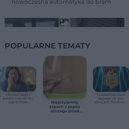
nowoczesna automatyka do bram
POPULARNE TEMATY
Oko boli nagle i
Ta witamina może
bardzo mocno? Ten
wpływać na rytm
sygnał może
pracy jelit. Naukowcy
Nieprzyjemny
oznaczać utratę
odkryli nowy trop
zapach z pępka
wzroku w kilka
ostrzega przed
godzin
infekcją. Te objawy
zmieniają wszystko