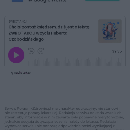
ZWROT AKCJI
Chciał zostać księdzem, dziś jest ateistą!
ZWROT AKCJI w życiu Huberta
Czobodzińskiego
G
P
P
P
-
39:35
r
r
r
o
a
z
z
j
z
e
e
w
w
o
i
i
s
ń
ń
t
1
1
0
0
a
s
s
ł
d
d
y
o
o
c
t
p
u
r
z
ł
z
Serwis PoradnikZdrowie.pl ma charakter edukacyjny, nie stanowi i
a
u
o
nie zastępuje porady lekarskiej. Redakcja serwisu dokłada wszelkich
s
d
starań, aby informacje w nim zawarte były poprawne merytorycznie,
u
Â
jednakże decyzja dotycząca leczenia należy do lekarza. Redakcja i
wydawca serwisu nie ponoszą odpowiedzialności wynikającej z