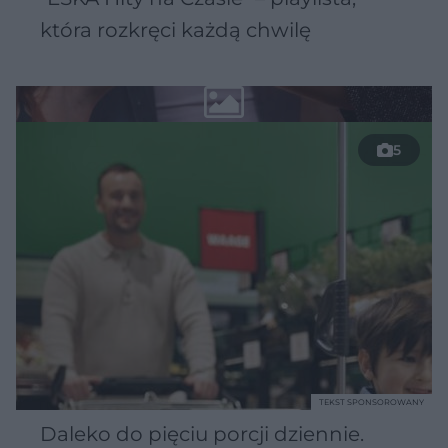
która rozkręci każdą chwilę
5
TEKST SPONSOROWANY
Daleko do pięciu porcji dziennie.