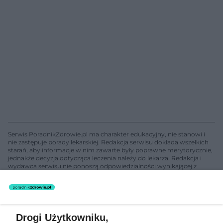
Serwis PoradnikZdrowie.pl ma charakter edukacyjny, nie stanowi i
nie zastępuje porady lekarskiej. Redakcja serwisu dokłada wszelkich
starań, aby informacje w nim zawarte były poprawne merytorycznie,
jednakże decyzja dotycząca leczenia należy do lekarza. Redakcja i
wydawca serwisu nie ponoszą odpowiedzialności wynikającej z
zastosowania informacji zamieszczonych na stronach serwisu, który
nie prowadzi działalności leczniczej polegającej na udzielaniu
świadczeń zdrowotnych w rozumieniu art. 3 ust 1 ustawy o
działalności leczniczej.
Drogi Użytkowniku,