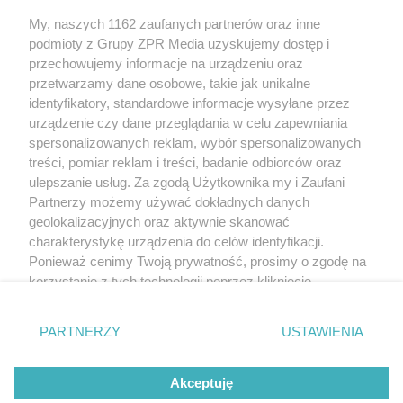
Żaden utwór zamieszczony w serwisie nie może być powielany i
My, naszych 1162 zaufanych partnerów oraz inne
rozpowszechniany lub dalej rozpowszechniany w jakikolwiek sposób
(w tym także elektroniczny lub mechaniczny) na jakimkolwiek polu
podmioty z Grupy ZPR Media uzyskujemy dostęp i
eksploatacji w jakiejkolwiek formie, włącznie z umieszczaniem w
przechowujemy informacje na urządzeniu oraz
Internecie bez pisemnej zgody właściciela praw. Jakiekolwiek użycie
przetwarzamy dane osobowe, takie jak unikalne
lub wykorzystanie utworów w całości lub w części z naruszeniem
prawa, tzn. bez właściwej zgody, jest zabronione pod groźbą kary i
identyfikatory, standardowe informacje wysyłane przez
może być ścigane prawnie.
urządzenie czy dane przeglądania w celu zapewniania
spersonalizowanych reklam, wybór spersonalizowanych
treści, pomiar reklam i treści, badanie odbiorców oraz
ulepszanie usług. Za zgodą Użytkownika my i Zaufani
Partnerzy możemy używać dokładnych danych
geolokalizacyjnych oraz aktywnie skanować
charakterystykę urządzenia do celów identyfikacji.
O nas
Ponieważ cenimy Twoją prywatność, prosimy o zgodę na
korzystanie z tych technologii poprzez kliknięcie
Informacje prawne
„Akceptuję”. Zgoda jest dobrowolna i zawsze możesz ją
Nasze serwisy
zmienić/wycofać klikając przycisk ustawień prywatności
PARTNERZY
USTAWIENIA
znajdujący się w lewym dolnym rogu strony
. Niektóre
© 2026 Grupa ZPR Media
rodzaje przetwarzania danych nie wymagają zgody
Akceptuję
użytkownika, ale masz prawo sprzeciwić się takiemu