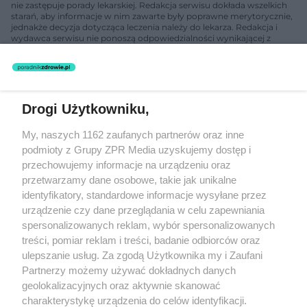
nie zastępuje porady lekarskiej. Redakcja serwisu dokłada wszelkich
starań, aby informacje w nim zawarte były poprawne merytorycznie,
jednakże decyzja dotycząca leczenia należy do lekarza. Redakcja i
wydawca serwisu nie ponoszą odpowiedzialności wynikającej z
zastosowania informacji zamieszczonych na stronach serwisu, który
nie prowadzi działalności leczniczej polegającej na udzielaniu
świadczeń zdrowotnych w rozumieniu art. 3 ust 1 ustawy o
działalności leczniczej.
Drogi Użytkowniku,
Żaden utwór zamieszczony w serwisie nie może być powielany i
My, naszych 1162 zaufanych partnerów oraz inne
rozpowszechniany lub dalej rozpowszechniany w jakikolwiek sposób
(w tym także elektroniczny lub mechaniczny) na jakimkolwiek polu
podmioty z Grupy ZPR Media uzyskujemy dostęp i
eksploatacji w jakiejkolwiek formie, włącznie z umieszczaniem w
przechowujemy informacje na urządzeniu oraz
Internecie bez pisemnej zgody właściciela praw. Jakiekolwiek użycie
przetwarzamy dane osobowe, takie jak unikalne
lub wykorzystanie utworów w całości lub w części z naruszeniem
prawa, tzn. bez właściwej zgody, jest zabronione pod groźbą kary i
identyfikatory, standardowe informacje wysyłane przez
może być ścigane prawnie.
urządzenie czy dane przeglądania w celu zapewniania
spersonalizowanych reklam, wybór spersonalizowanych
treści, pomiar reklam i treści, badanie odbiorców oraz
ulepszanie usług. Za zgodą Użytkownika my i Zaufani
Partnerzy możemy używać dokładnych danych
geolokalizacyjnych oraz aktywnie skanować
charakterystykę urządzenia do celów identyfikacji.
O nas