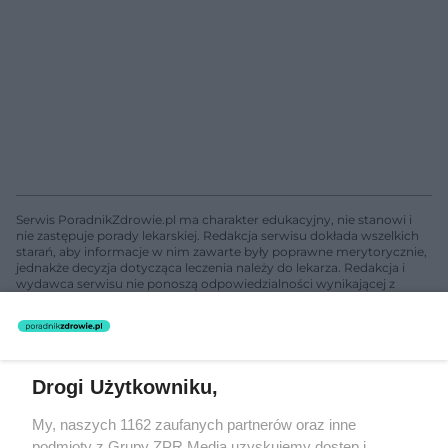
Serwis PoradnikZdrowie.pl ma charakter edukacyjny, nie stanowi i
nie zastępuje porady lekarskiej. Redakcja serwisu dokłada wszelkich
starań, aby informacje w nim zawarte były poprawne merytorycznie,
jednakże decyzja dotycząca leczenia należy do lekarza. Redakcja i
wydawca serwisu nie ponoszą odpowiedzialności wynikającej z
zastosowania informacji zamieszczonych na stronach serwisu, który
nie prowadzi działalności leczniczej polegającej na udzielaniu
świadczeń zdrowotnych w rozumieniu art. 3 ust 1 ustawy o
działalności leczniczej.
Drogi Użytkowniku,
Żaden utwór zamieszczony w serwisie nie może być powielany i
My, naszych 1162 zaufanych partnerów oraz inne
rozpowszechniany lub dalej rozpowszechniany w jakikolwiek sposób
(w tym także elektroniczny lub mechaniczny) na jakimkolwiek polu
podmioty z Grupy ZPR Media uzyskujemy dostęp i