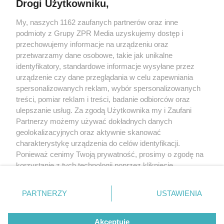
Drogi Użytkowniku,
Żaden utwór zamieszczony w serwisie nie może być powielany i
My, naszych 1162 zaufanych partnerów oraz inne
rozpowszechniany lub dalej rozpowszechniany w jakikolwiek sposób
(w tym także elektroniczny lub mechaniczny) na jakimkolwiek polu
podmioty z Grupy ZPR Media uzyskujemy dostęp i
eksploatacji w jakiejkolwiek formie, włącznie z umieszczaniem w
przechowujemy informacje na urządzeniu oraz
Internecie bez pisemnej zgody właściciela praw. Jakiekolwiek użycie
przetwarzamy dane osobowe, takie jak unikalne
lub wykorzystanie utworów w całości lub w części z naruszeniem
prawa, tzn. bez właściwej zgody, jest zabronione pod groźbą kary i
identyfikatory, standardowe informacje wysyłane przez
może być ścigane prawnie.
urządzenie czy dane przeglądania w celu zapewniania
spersonalizowanych reklam, wybór spersonalizowanych
treści, pomiar reklam i treści, badanie odbiorców oraz
ulepszanie usług. Za zgodą Użytkownika my i Zaufani
Partnerzy możemy używać dokładnych danych
geolokalizacyjnych oraz aktywnie skanować
charakterystykę urządzenia do celów identyfikacji.
O nas
Ponieważ cenimy Twoją prywatność, prosimy o zgodę na
korzystanie z tych technologii poprzez kliknięcie
Informacje prawne
„Akceptuję”. Zgoda jest dobrowolna i zawsze możesz ją
Nasze serwisy
zmienić/wycofać klikając przycisk ustawień prywatności
PARTNERZY
USTAWIENIA
znajdujący się w lewym dolnym rogu strony
. Niektóre
© 2026 Grupa ZPR Media
rodzaje przetwarzania danych nie wymagają zgody
Akceptuję
użytkownika, ale masz prawo sprzeciwić się takiemu