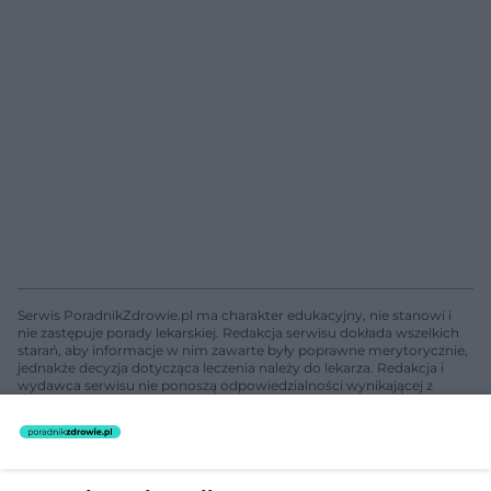
Serwis PoradnikZdrowie.pl ma charakter edukacyjny, nie stanowi i
nie zastępuje porady lekarskiej. Redakcja serwisu dokłada wszelkich
starań, aby informacje w nim zawarte były poprawne merytorycznie,
jednakże decyzja dotycząca leczenia należy do lekarza. Redakcja i
wydawca serwisu nie ponoszą odpowiedzialności wynikającej z
zastosowania informacji zamieszczonych na stronach serwisu, który
nie prowadzi działalności leczniczej polegającej na udzielaniu
świadczeń zdrowotnych w rozumieniu art. 3 ust 1 ustawy o
działalności leczniczej.