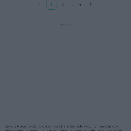
2
...
4
1
Serwis PoradnikZdrowie.pl ma charakter edukacyjny, nie stanowi i
nie zastępuje porady lekarskiej. Redakcja serwisu dokłada wszelkich