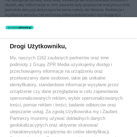
starań, aby informacje w nim zawarte były poprawne merytorycznie,
jednakże decyzja dotycząca leczenia należy do lekarza. Redakcja i
wydawca serwisu nie ponoszą odpowiedzialności wynikającej z
zastosowania informacji zamieszczonych na stronach serwisu, który
nie prowadzi działalności leczniczej polegającej na udzielaniu
świadczeń zdrowotnych w rozumieniu art. 3 ust 1 ustawy o
działalności leczniczej.
Drogi Użytkowniku,
Żaden utwór zamieszczony w serwisie nie może być powielany i
My, naszych 1162 zaufanych partnerów oraz inne
rozpowszechniany lub dalej rozpowszechniany w jakikolwiek sposób
(w tym także elektroniczny lub mechaniczny) na jakimkolwiek polu
podmioty z Grupy ZPR Media uzyskujemy dostęp i
eksploatacji w jakiejkolwiek formie, włącznie z umieszczaniem w
przechowujemy informacje na urządzeniu oraz
Internecie bez pisemnej zgody właściciela praw. Jakiekolwiek użycie
przetwarzamy dane osobowe, takie jak unikalne
lub wykorzystanie utworów w całości lub w części z naruszeniem
prawa, tzn. bez właściwej zgody, jest zabronione pod groźbą kary i
identyfikatory, standardowe informacje wysyłane przez
może być ścigane prawnie.
urządzenie czy dane przeglądania w celu zapewniania
spersonalizowanych reklam, wybór spersonalizowanych
treści, pomiar reklam i treści, badanie odbiorców oraz
ulepszanie usług. Za zgodą Użytkownika my i Zaufani
Partnerzy możemy używać dokładnych danych
geolokalizacyjnych oraz aktywnie skanować
charakterystykę urządzenia do celów identyfikacji.
O nas