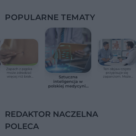
POPULARNE TEMATY
Zapach z pępka
Ten objaw często
może zdradzać
przypisuje się
więcej niż brak
zaparciom. Może
Sztuczna
higieny. Te objawy
jednak wskazywać
inteligencja w
wymagają
na chorobę jelita
polskiej medycynie
konsultacji lekarskiej
już nie jest
zapowiedzią. Sześć
przykładów z
gabinetów i szpitali
REDAKTOR NACZELNA
POLECA