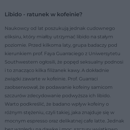
Libido - ratunek w kofeinie?
Naukowcy od lat poszukują jednak cudownego
eliksiru, który miałby utrzymać libido na stałym
poziomie. Przed kilkoma laty, grupa badaczy pod
kierunkiem prof. Faya Guarraciego z Uniwersytetu
Southwestern ogłosili, że popęd seksualny podnosi
i to znacząco kilka filiżanek kawy. A dokładnie
związki zawarte w kofeinie. Prof. Guarraci
zaobserwował, że podawanie kofeiny samicom
szczurów zdecydowanie podwyższa ich libido.
Warto podkreślić, że badano wpływ kofeiny o
różnym stężeniu, czyli takiej, jaka znajduje się w
mocnym espresso oraz delikatnej cafe latte. Jednak
bez względu na dawkę i moc, szczury wyjątkowo