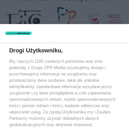
Drogi Użytkowniku,
Żaden utwór zamieszczony w serwisie nie może być powielany i
My, naszych 1160 zaufanych partnerów oraz inne
rozpowszechniany lub dalej rozpowszechniany w jakikolwiek sposób
podmioty z Grupy ZPR Media uzyskujemy dostęp i
(w tym także elektroniczny lub mechaniczny) na jakimkolwiek polu
eksploatacji w jakiejkolwiek formie, włącznie z umieszczaniem w
przechowujemy informacje na urządzeniu oraz
Internecie bez pisemnej zgody właściciela praw. Jakiekolwiek użycie
przetwarzamy dane osobowe, takie jak unikalne
lub wykorzystanie utworów w całości lub w części z naruszeniem
identyfikatory, standardowe informacje wysyłane przez
prawa, tzn. bez właściwej zgody, jest zabronione pod groźbą kary i
może być ścigane prawnie.
urządzenie czy dane przeglądania w celu zapewniania
spersonalizowanych reklam, wybór spersonalizowanych
treści, pomiar reklam i treści, badanie odbiorców oraz
ulepszanie usług. Za zgodą Użytkownika my i Zaufani
Partnerzy możemy używać dokładnych danych
geolokalizacyjnych oraz aktywnie skanować