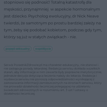
stopniowo się podnosić! Totalną katastrofą dla
męskości, przynajmniej w aspekcie hormonalnym
jest dziecko. Psycholog ewolucyjny, dr Nick Neave
twierdzi, że samotnym po prostu bardziej zależy na
tym, żeby się podobać kobietom, podczas gdy tym,
którzy są już w stałych związkach - nie.
popęd seksualny
współźycie
Serwis PoradnikZdrowie.pl ma charakter edukacyjny, nie stanowi i
nie zastępuje porady lekarskiej. Redakcja serwisu dokłada wszelkich
starań, aby informacje w nim zawarte były poprawne merytorycznie,
jednakże decyzja dotycząca leczenia należy do lekarza. Redakcja i
wydawca serwisu nie ponoszą odpowiedzialności wynikającej z
zastosowania informacji zamieszczonych na stronach serwisu, który
nie prowadzi działalności leczniczej polegającej na udzielaniu
świadczeń zdrowotnych w rozumieniu art. 3 ust 1 ustawy o
działalności leczniczej.