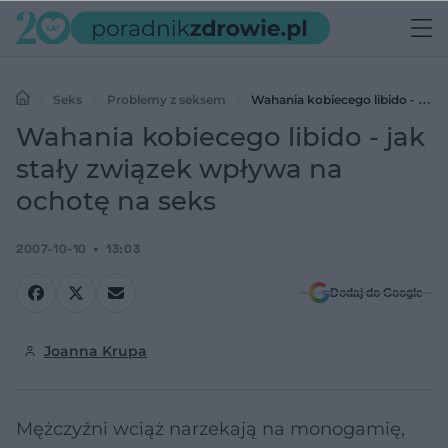
Seks
Problemy z seksem
Wahania kobiecego libido - jak
stały związek wpływa na ochotę na seks
Wahania kobiecego libido - jak
stały związek wpływa na
ochotę na seks
2007-10-10
13:03
Dodaj do Google
Joanna Krupa
Mężczyźni wciąż narzekają na monogamię,