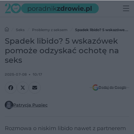
Seks
Problemy z seksem
Spadek libido? 5 wskazówek
pomoże odzyskać ochotę na seks
Spadek libido? 5 wskazówek
pomoże odzyskać ochotę na
seks
2025-07-08
10:17
Dodaj do Google
Patrycja Pupiec
Rozmowa o niskim libido nawet z partnerem