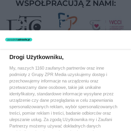
WSPÓŁPRACUJĄ Z NAMI:
Drogi Użytkowniku,
Żaden utwór zamieszczony w serwisie nie może być powielany i
My, naszych 1160 zaufanych partnerów oraz inne
rozpowszechniany lub dalej rozpowszechniany w jakikolwiek sposób
podmioty z Grupy ZPR Media uzyskujemy dostęp i
(w tym także elektroniczny lub mechaniczny) na jakimkolwiek polu
eksploatacji w jakiejkolwiek formie, włącznie z umieszczaniem w
przechowujemy informacje na urządzeniu oraz
Internecie bez pisemnej zgody właściciela praw. Jakiekolwiek użycie
przetwarzamy dane osobowe, takie jak unikalne
lub wykorzystanie utworów w całości lub w części z naruszeniem
identyfikatory, standardowe informacje wysyłane przez
prawa, tzn. bez właściwej zgody, jest zabronione pod groźbą kary i
może być ścigane prawnie.
urządzenie czy dane przeglądania w celu zapewniania
spersonalizowanych reklam, wybór spersonalizowanych
treści, pomiar reklam i treści, badanie odbiorców oraz
ulepszanie usług. Za zgodą Użytkownika my i Zaufani
Partnerzy możemy używać dokładnych danych