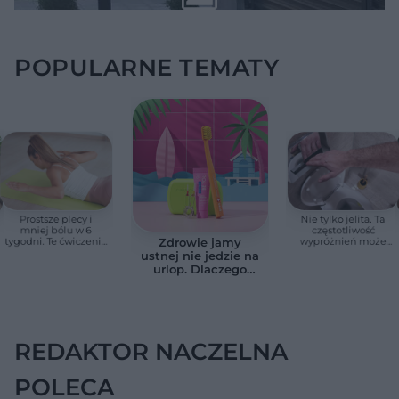
POPULARNE TEMATY
Prostsze plecy i
Nie tylko jelita. Ta
mniej bólu w 6
częstotliwość
tygodni. Te ćwiczenia
wypróżnień może
Zdrowie jamy
pomagają
mieć znaczenie dla
ustnej nie jedzie na
zmniejszyć wdowi
całego organizmu
urlop. Dlaczego
garb
podczas wakacji nie
warto zapominać o
przestrzeniach
międzyzębowych?
REDAKTOR NACZELNA
POLECA