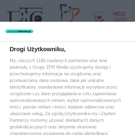
Drogi Użytkowniku,
Żaden utwór zamieszczony w serwisie nie może być powielany i
My, naszych 1160 zaufanych partnerów oraz inne
rozpowszechniany lub dalej rozpowszechniany w jakikolwiek sposób
podmioty z Grupy ZPR Media uzyskujemy dostęp i
(w tym także elektroniczny lub mechaniczny) na jakimkolwiek polu
eksploatacji w jakiejkolwiek formie, włącznie z umieszczaniem w
przechowujemy informacje na urządzeniu oraz
Internecie bez pisemnej zgody właściciela praw. Jakiekolwiek użycie
przetwarzamy dane osobowe, takie jak unikalne
lub wykorzystanie utworów w całości lub w części z naruszeniem
identyfikatory, standardowe informacje wysyłane przez
prawa, tzn. bez właściwej zgody, jest zabronione pod groźbą kary i
może być ścigane prawnie.
urządzenie czy dane przeglądania w celu zapewniania
spersonalizowanych reklam, wybór spersonalizowanych
treści, pomiar reklam i treści, badanie odbiorców oraz
ulepszanie usług. Za zgodą Użytkownika my i Zaufani
Partnerzy możemy używać dokładnych danych
geolokalizacyjnych oraz aktywnie skanować
charakterystykę urządzenia do celów identyfikacji.