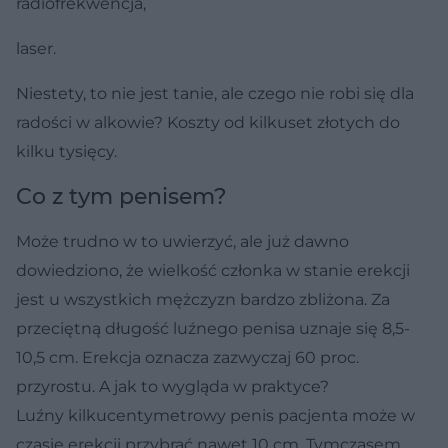
radiofrekwencja,
laser.
Niestety, to nie jest tanie, ale czego nie robi się dla
radości w alkowie? Koszty od kilkuset złotych do
kilku tysięcy.
Co z tym penisem?
Może trudno w to uwierzyć, ale już dawno
dowiedziono, że wielkość członka w stanie erekcji
jest u wszystkich mężczyzn bardzo zbliżona. Za
przeciętną długość luźnego penisa uznaje się 8,5-
10,5 cm. Erekcja oznacza zazwyczaj 60 proc.
przyrostu. A jak to wygląda w praktyce?
Luźny kilkucentymetrowy penis pacjenta może w
czasie erekcji przybrać nawet 10 cm. Tymczasem