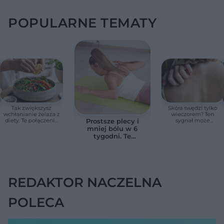
POPULARNE TEMATY
Tak zwiększysz
Skóra swędzi tylko
wchłanianie żelaza z
wieczorem? Ten
diety. Te połączenia
sygnał może
Prostsze plecy i
produktów
wskazywać na
mniej bólu w 6
pomagają przy
chorobę, która długo
tygodni. Te
anemii
nie daje objawów
ćwiczenia
pomagają
zmniejszyć wdowi
garb
REDAKTOR NACZELNA
POLECA