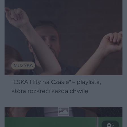
MUZYKA
"ESKA Hity na Czasie" – playlista,
która rozkręci każdą chwilę
5