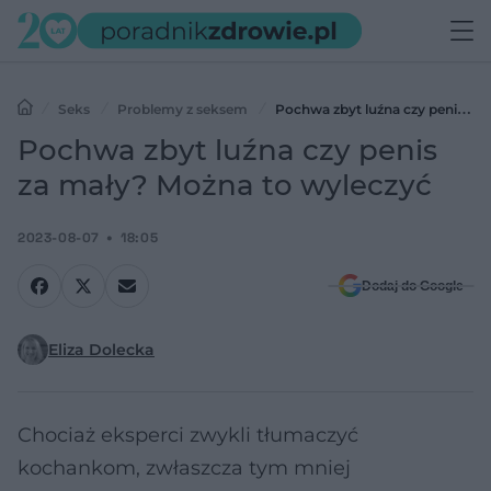
Seks
Problemy z seksem
Pochwa zbyt luźna czy penis za
mały? Można to wyleczyć
Pochwa zbyt luźna czy penis
za mały? Można to wyleczyć
2023-08-07
18:05
Dodaj do Google
Eliza Dolecka
Chociaż eksperci zwykli tłumaczyć
kochankom, zwłaszcza tym mniej