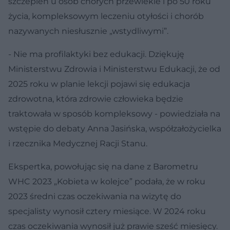
szczepień u osób chorych przewlekle i po 50 roku
życia, kompleksowym leczeniu otyłości i chorób
nazywanych niesłusznie „wstydliwymi”.
- Nie ma profilaktyki bez edukacji. Dziękuję
Ministerstwu Zdrowia i Ministerstwu Edukacji, że od
2025 roku w planie lekcji pojawi się edukacja
zdrowotna, która zdrowie człowieka będzie
traktowała w sposób kompleksowy - powiedziała na
wstępie do debaty Anna Jasińska, współzałożycielka
i rzecznika Medycznej Racji Stanu.
Ekspertka, powołując się na dane z Barometru
WHC 2023 „Kobieta w kolejce” podała, że w roku
2023 średni czas oczekiwania na wizytę do
specjalisty wynosił cztery miesiące. W 2024 roku
czas oczekiwania wynosił już prawie sześć miesięcy.