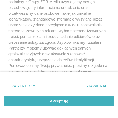
podmioty z Grupy ZPR Media uzyskujemy dostęp i
starań, aby informacje w nim zawarte były poprawne merytorycznie,
jednakże decyzja dotycząca leczenia należy do lekarza. Redakcja i
przechowujemy informacje na urządzeniu oraz
wydawca serwisu nie ponoszą odpowiedzialności wynikającej z
przetwarzamy dane osobowe, takie jak unikalne
zastosowania informacji zamieszczonych na stronach serwisu, który
nie prowadzi działalności leczniczej polegającej na udzielaniu
identyfikatory, standardowe informacje wysyłane przez
świadczeń zdrowotnych w rozumieniu art. 3 ust 1 ustawy o
urządzenie czy dane przeglądania w celu zapewniania
działalności leczniczej.
spersonalizowanych reklam, wybór spersonalizowanych
treści, pomiar reklam i treści, badanie odbiorców oraz
NASI PARTNERZY POLECAJĄ
ulepszanie usług. Za zgodą Użytkownika my i Zaufani
Partnerzy możemy używać dokładnych danych
geolokalizacyjnych oraz aktywnie skanować
charakterystykę urządzenia do celów identyfikacji.
Ponieważ cenimy Twoją prywatność, prosimy o zgodę na
korzystanie z tych technologii poprzez kliknięcie
„Akceptuję”. Zgoda jest dobrowolna i zawsze możesz ją
zmienić/wycofać klikając przycisk ustawień prywatności
PARTNERZY
USTAWIENIA
znajdujący się w lewym dolnym rogu strony
. Niektóre
rodzaje przetwarzania danych nie wymagają zgody
Akceptuję
użytkownika, ale masz prawo sprzeciwić się takiemu
przetwarzaniu. Preferencje będą miały zastosowanie tylko
na tej witrynie.