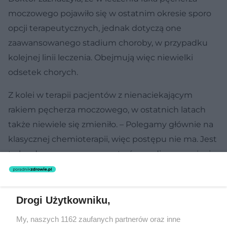
moczowego pojawiło się w ostatnim okresie sporo
opcji terapeutycznych, jednak dotyczą one
zaawansowanego stadium choroby, w przypadku
kolejnej linii leczenia. Obejmują więc niewielki
odsetek chorych.
Z kolei w terapii pacjentów z nienaciekającym
rakiem pęcherza moczowego, w ostatnich latach
także niewiele się zmieniło. – Polegamy głównie na
klasycznej chemioterapii, więc postępu nie ma. Jest
to bardzo agresywny nowotwór, mediana przeżycia
pacjenta niestety tutaj się nie wydłuża –
powiedziała specjalistka.
Drogi Użytkowniku,
Serwis PoradnikZdrowie.pl ma charakter edukacyjny, nie stanowi i
My, naszych 1162 zaufanych partnerów oraz inne
nie zastępuje porady lekarskiej. Redakcja serwisu dokłada wszelkich