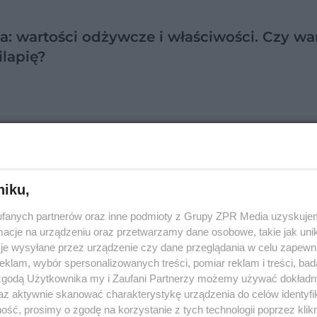
ia: wartości odżywcze i właściwości. Czy wa
ilapię?
niku,
bola (owoc) - właściwości odżywcze. Jak j
fanych partnerów oraz inne podmioty z Grupy ZPR Media uzyskujem
cje na urządzeniu oraz przetwarzamy dane osobowe, takie jak unika
mbolę?
je wysyłane przez urządzenie czy dane przeglądania w celu zapewn
klam, wybór spersonalizowanych treści, pomiar reklam i treści, bad
 zgodą Użytkownika my i Zaufani Partnerzy możemy używać dokład
az aktywnie skanować charakterystykę urządzenia do celów identyfi
ść, prosimy o zgodę na korzystanie z tych technologii poprzez klikn