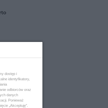
rto
eść
y dostęp i
lne identyfikatory,
iania
anie odbiorców oraz
nych danych
kacji. Ponieważ
ięcie „Akceptuję”.