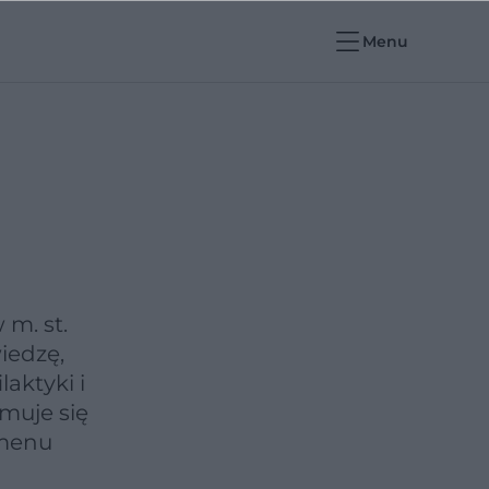
Menu
m. st.
iedzę,
aktyki i
jmuje się
 menu