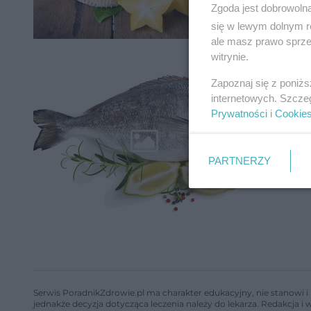
Zgoda jest dobrowoln
się w lewym dolnym r
ale masz prawo sprzec
witrynie.
Dorad
Zapoznaj się z poniż
internetowych. Szcze
Prywatności
i
Cookie
PARTNERZY
Serwis PoradnikZdrowie.pl ma charakter edukacyjny, nie stanowi i 
jednakże decyzja dotycząca leczenia należy do lekarza. Redakcja 