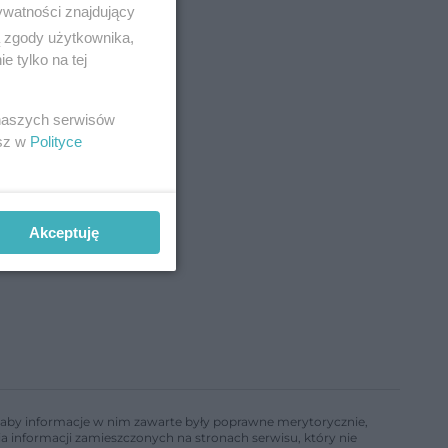
ywatności znajdujący
ą zgody użytkownika,
 tylko na tej
 naszych serwisów
esz w
Polityce
Akceptuję
ń, aby informacje w nim zawarte były poprawne merytorycznie,
a informacji zamieszczonych na stronach serwisu, który nie