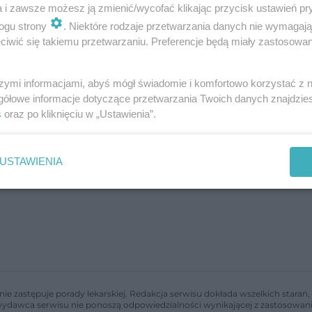
a i zawsze możesz ją zmienić/wycofać klikając przycisk ustawień pr
ogu strony
. Niektóre rodzaje przetwarzania danych nie wymagaj
iwić się takiemu przetwarzaniu. Preferencje będą miały zastosowanie
a - wartości odżywcze i właściwości
szymi informacjami, abyś mógł świadomie i komfortowo korzystać z
gółowe informacje dotyczące przetwarzania Twoich danych znajdzi
s
oraz po kliknięciu w „Ustawienia”.
USTAWIENIA
nie zastępuje porady lekarskiej. Redakcja serwisu dokłada wszelkich stara
i wydawca serwisu nie ponoszą odpowiedzialności wynikającej z zastosowani