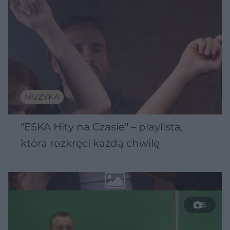
MUZYKA
"ESKA Hity na Czasie" – playlista,
która rozkręci każdą chwilę
5