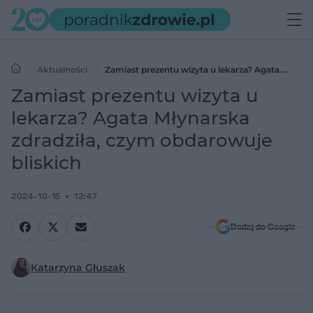
Aktualności
Zamiast prezentu wizyta u lekarza? Agata
Młynarska zdradziła, czym obdarowuje bliskich
Zamiast prezentu wizyta u
lekarza? Agata Młynarska
zdradziła, czym obdarowuje
bliskich
2024-10-15
12:47
Dodaj do Google
Katarzyna Głuszak