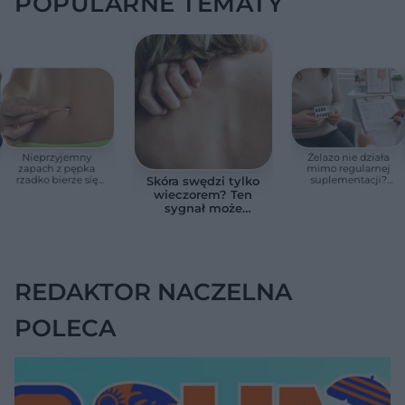
POPULARNE TEMATY
Nieprzyjemny
Żelazo nie działa
zapach z pępka
mimo regularnej
rzadko bierze się
suplementacji?
Skóra swędzi tylko
znikąd. Jeden objaw
Przyczyna może
wieczorem? Ten
zmienia wszystko
ukrywać się w
sygnał może
jelitach
wskazywać na
chorobę, która długo
nie daje objawów
REDAKTOR NACZELNA
POLECA