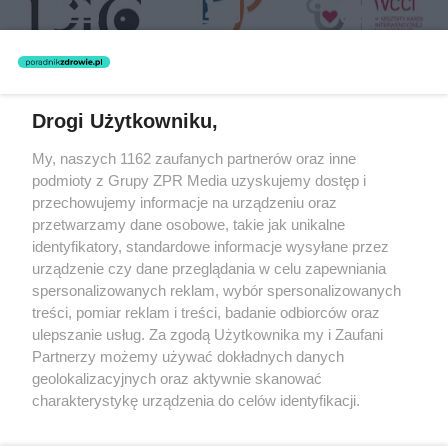
Drogi Użytkowniku,
Żaden utwór zamieszczony w serwisie nie może być powielany i
My, naszych 1162 zaufanych partnerów oraz inne
rozpowszechniany lub dalej rozpowszechniany w jakikolwiek sposób
podmioty z Grupy ZPR Media uzyskujemy dostęp i
(w tym także elektroniczny lub mechaniczny) na jakimkolwiek polu
eksploatacji w jakiejkolwiek formie, włącznie z umieszczaniem w
przechowujemy informacje na urządzeniu oraz
Internecie bez pisemnej zgody właściciela praw. Jakiekolwiek użycie
przetwarzamy dane osobowe, takie jak unikalne
lub wykorzystanie utworów w całości lub w części z naruszeniem
identyfikatory, standardowe informacje wysyłane przez
prawa, tzn. bez właściwej zgody, jest zabronione pod groźbą kary i
może być ścigane prawnie.
urządzenie czy dane przeglądania w celu zapewniania
spersonalizowanych reklam, wybór spersonalizowanych
treści, pomiar reklam i treści, badanie odbiorców oraz
ulepszanie usług. Za zgodą Użytkownika my i Zaufani
Partnerzy możemy używać dokładnych danych
geolokalizacyjnych oraz aktywnie skanować
charakterystykę urządzenia do celów identyfikacji.
O nas
Ponieważ cenimy Twoją prywatność, prosimy o zgodę na
korzystanie z tych technologii poprzez kliknięcie