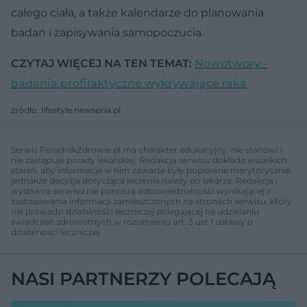
całego ciała, a także kalendarze do planowania
badań i zapisywania samopoczucia.
CZYTAJ WIĘCEJ NA TEN TEMAT:
Nowotwory -
badania profilaktyczne wykrywające raka
źródło: lifestyle.newseria.pl
Serwis PoradnikZdrowie.pl ma charakter edukacyjny, nie stanowi i
nie zastępuje porady lekarskiej. Redakcja serwisu dokłada wszelkich
starań, aby informacje w nim zawarte były poprawne merytorycznie,
jednakże decyzja dotycząca leczenia należy do lekarza. Redakcja i
wydawca serwisu nie ponoszą odpowiedzialności wynikającej z
zastosowania informacji zamieszczonych na stronach serwisu, który
nie prowadzi działalności leczniczej polegającej na udzielaniu
świadczeń zdrowotnych w rozumieniu art. 3 ust 1 ustawy o
działalności leczniczej.
NASI PARTNERZY POLECAJĄ