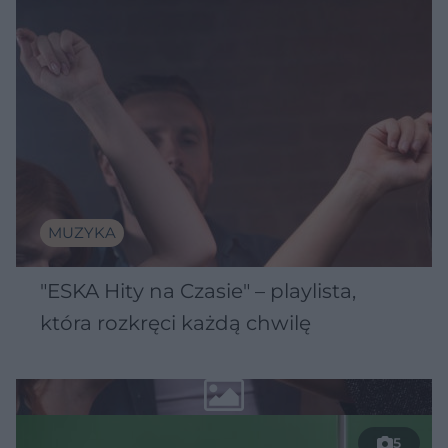
MUZYKA
"ESKA Hity na Czasie" – playlista,
która rozkręci każdą chwilę
5