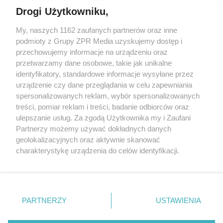
Drogi Użytkowniku,
Żaden utwór zamieszczony w serwisie nie może być powielany i
My, naszych 1162 zaufanych partnerów oraz inne
rozpowszechniany lub dalej rozpowszechniany w jakikolwiek sposób
podmioty z Grupy ZPR Media uzyskujemy dostęp i
(w tym także elektroniczny lub mechaniczny) na jakimkolwiek polu
eksploatacji w jakiejkolwiek formie, włącznie z umieszczaniem w
przechowujemy informacje na urządzeniu oraz
Internecie bez pisemnej zgody właściciela praw. Jakiekolwiek użycie
przetwarzamy dane osobowe, takie jak unikalne
lub wykorzystanie utworów w całości lub w części z naruszeniem
identyfikatory, standardowe informacje wysyłane przez
prawa, tzn. bez właściwej zgody, jest zabronione pod groźbą kary i
może być ścigane prawnie.
urządzenie czy dane przeglądania w celu zapewniania
spersonalizowanych reklam, wybór spersonalizowanych
treści, pomiar reklam i treści, badanie odbiorców oraz
ulepszanie usług. Za zgodą Użytkownika my i Zaufani
Partnerzy możemy używać dokładnych danych
geolokalizacyjnych oraz aktywnie skanować
charakterystykę urządzenia do celów identyfikacji.
O nas
Ponieważ cenimy Twoją prywatność, prosimy o zgodę na
korzystanie z tych technologii poprzez kliknięcie
Informacje prawne
„Akceptuję”. Zgoda jest dobrowolna i zawsze możesz ją
zmienić/wycofać klikając przycisk ustawień prywatności
Nasze serwisy
PARTNERZY
USTAWIENIA
znajdujący się w lewym dolnym rogu strony
. Niektóre
© 2026 Grupa ZPR Media
rodzaje przetwarzania danych nie wymagają zgody