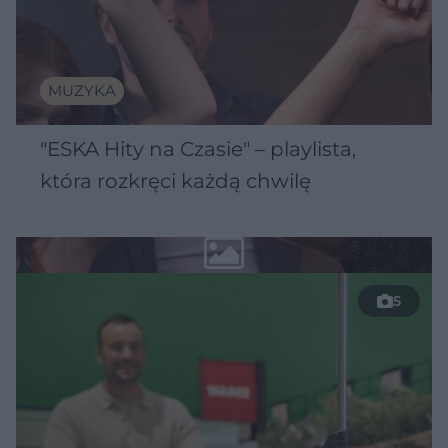
MUZYKA
"ESKA Hity na Czasie" – playlista,
która rozkręci każdą chwilę
5