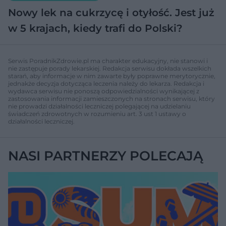
Nowy lek na cukrzycę i otyłość. Jest już
w 5 krajach, kiedy trafi do Polski?
Serwis PoradnikZdrowie.pl ma charakter edukacyjny, nie stanowi i
nie zastępuje porady lekarskiej. Redakcja serwisu dokłada wszelkich
starań, aby informacje w nim zawarte były poprawne merytorycznie,
jednakże decyzja dotycząca leczenia należy do lekarza. Redakcja i
wydawca serwisu nie ponoszą odpowiedzialności wynikającej z
zastosowania informacji zamieszczonych na stronach serwisu, który
nie prowadzi działalności leczniczej polegającej na udzielaniu
świadczeń zdrowotnych w rozumieniu art. 3 ust 1 ustawy o
działalności leczniczej.
NASI PARTNERZY POLECAJĄ