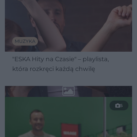
MUZYKA
"ESKA Hity na Czasie" – playlista,
która rozkręci każdą chwilę
5