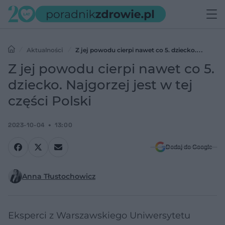
Aktualności
Z jej powodu cierpi nawet co 5. dziecko.
Najgorzej jest w tej części Polski
Z jej powodu cierpi nawet co 5.
dziecko. Najgorzej jest w tej
części Polski
2023-10-04
13:00
Dodaj do Google
Anna Tłustochowicz
Eksperci z Warszawskiego Uniwersytetu