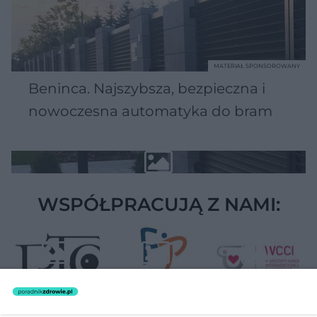
MATERIAŁ SPONSOROWANY
Beninca. Najszybsza, bezpieczna i
nowoczesna automatyka do bram
WSPÓŁPRACUJĄ Z NAMI: