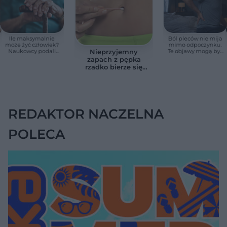
Ile maksymalnie
Ból pleców nie mija
może żyć człowiek?
mimo odpoczynku.
Naukowcy podali
Te objawy mogą być
Nieprzyjemny
zaskakującą liczbę
sygnałem raka
zapach z pępka
rzadko bierze się
znikąd. Jeden objaw
zmienia wszystko
REDAKTOR NACZELNA
POLECA