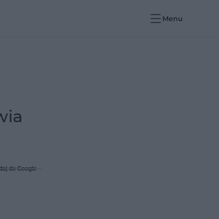
Menu
wia
daj do Google