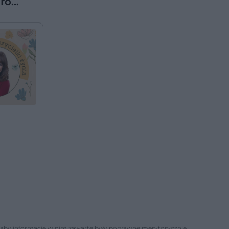
zro…
ń, aby informacje w nim zawarte były poprawne merytorycznie,