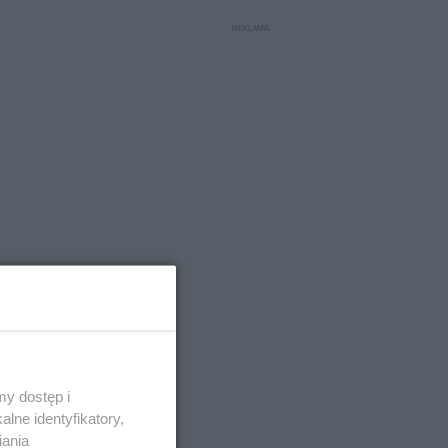
y dostęp i
lne identyfikatory,
iania