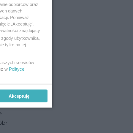
anie odbiorców oraz
nych danych
kacji. Ponieważ
ięcie „Akceptuję”.
ywatności znajdujący
ą zgody użytkownika,
 tylko na tej
 naszych serwisów
esz w
Polityce
Akceptuję
e
óbr