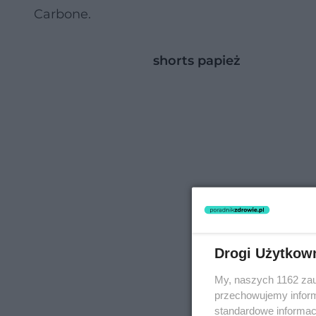
Carbone.
shorts papież
Nie można odtworzyć wid
Spróbuj ponownie
Drogi Użytkow
My, naszych 1162 zau
przechowujemy informa
standardowe informac