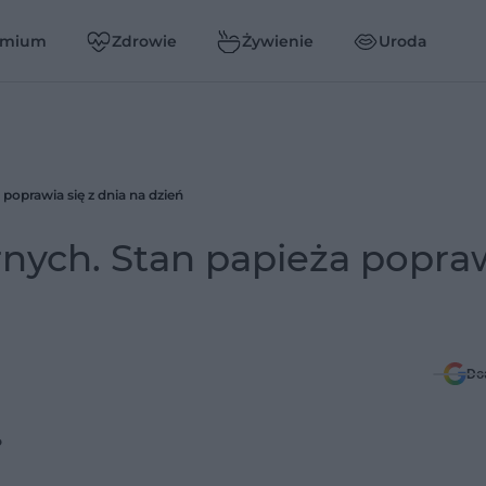
emium
Zdrowie
Żywienie
Uroda
poprawia się z dnia na dzień
nych. Stan papieża popra
Do
P