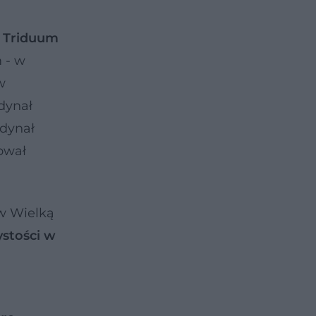
j Triduum
 - w
w
dynał
rdynał
ował
 w Wielką
ystości w