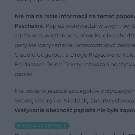
Nie ma na razie informacji na temat popoł
Paschalne
. Papież wprowadził w swym pont
szpitalach, więzieniach, ośrodku dla uchod
bazylice watykańskiej przewodniczyć będzie
Claudio Gugerotti, a Drogę Krzyżową w Kol
Baldassare Reina. Teksty rozważań odczytyw
papież.
Nie podano jeszcze szczegółów dotyczących 
Sobotę i liturgii w Niedzielę Zmartwychwst
Watykanie obecność papieża nie była zap
POLECANY ARTYKUŁ: