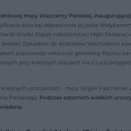
udniowej mszy Wieczerzy Pańskiej, inaugurujące
yfikacie zwyczaj odprawiania jej poza Watykanem
źców.W Wielki Piątek nabożeństwu Męki Pańskiej 
 prefekt Dykasterii ds. Kościołów Wschodnich kar
oseum poprowadzi wikariusz generalny Rzymu ka
anych przy kolejnych stacjach Via Crucis przygot
kolejnych uroczystości - mszy Wigilii Paschalnej
ania Pańskiego.
Podczas ostatnich wielkich urocz
owiadana
.