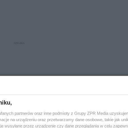
eo
niku,
fanych partnerów oraz inne podmioty z Grupy ZPR Media uzyskujem
cje na urządzeniu oraz przetwarzamy dane osobowe, takie jak unika
je wysyłane przez urządzenie czy dane przeglądania w celu zapewn