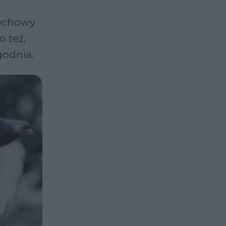
dechowy
 też,
godnia.