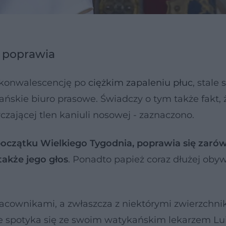
ę poprawia
ekonwalescencję po
ciężkim zapaleniu płuc
, stale 
skie biuro prasowe. Świadczy o tym także fakt, 
czającej tlen kaniuli nosowej - zaznaczono.
oczątku Wielkiego Tygodnia, poprawia się zaró
także jego głos
. Ponadto papież coraz dłużej obyw
racownikami, a zwłaszcza z niektórymi zwierzchn
ie spotyka się ze swoim watykańskim lekarzem L