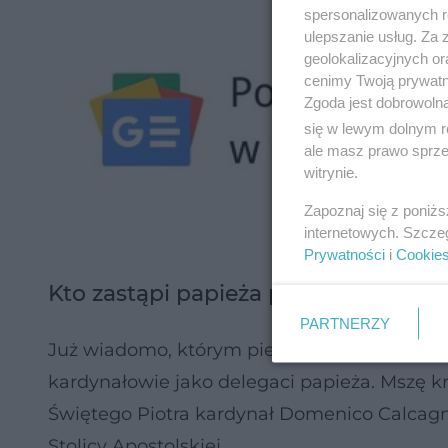
spersonalizowanych re
ulepszanie usług. Za
geolokalizacyjnych or
cenimy Twoją prywatno
Zgoda jest dobrowoln
się w lewym dolnym r
ale masz prawo sprzec
witrynie.
Zapoznaj się z poniż
internetowych. Szcze
Prywatności
i
Cookie
Kto zastąpi papieża podczas liturgi
PARTNERZY
Już wiadomo, którym pierwszym uroczystoś
kardynałowie jako delegaci papieża. Mszę k
Świętego Piotra kardynał Domenico Calcag
Stolicy Apostolskiej.