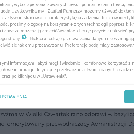
klam, wybór spersonalizowanych treści, pomiar reklam i treści, bad
 zgodą Użytkownika my i Zaufani Partnerzy możemy używać dokład
az aktywnie skanować charakterystykę urządzenia do celów identyfi
ść, prosimy o zgodę na korzystanie z tych technologii poprzez klikn
a i zawsze możesz ją zmienić/wycofać klikając przycisk ustawień pr
ogu strony
. Niektóre rodzaje przetwarzania danych nie wymagaj
iwić się takiemu przetwarzaniu. Preferencje będą miały zastosowanie
szymi informacjami, abyś mógł świadomie i komfortowo korzystać z
gółowe informacje dotyczące przetwarzania Twoich danych znajdzi
s
oraz po kliknięciu w „Ustawienia”.
i Wielkiego Tygodnia?
USTAWIENIA
ciom Wielkiego Tygodnia przewodniczyć będą
rzyżma w Wielki Czwartek rano odprawi w bazylic
no, emerytowany przewodniczący Administracji D