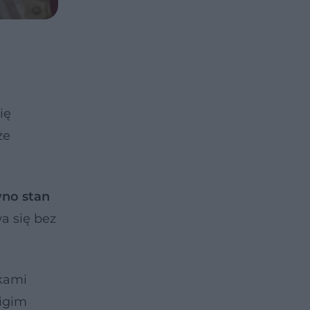
się
że
wno stan
a się bez
ikami
uigim