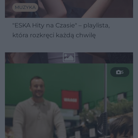
MUZYKA
"ESKA Hity na Czasie" – playlista,
która rozkręci każdą chwilę
5