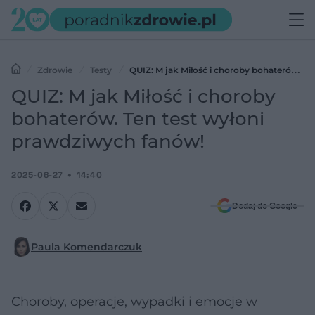
Zdrowie
Testy
QUIZ: M jak Miłość i choroby bohaterów.
Ten test wyłoni prawdziwych fanów!
QUIZ: M jak Miłość i choroby
bohaterów. Ten test wyłoni
prawdziwych fanów!
2025-06-27
14:40
Dodaj do Google
Paula Komendarczuk
Choroby, operacje, wypadki i emocje w