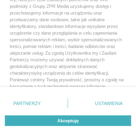
rozpowszechniany lub dalej rozpowszechniany w jakikolwiek sposób
(w tym także elektroniczny lub mechaniczny) na jakimkolwiek polu
podmioty z Grupy ZPR Media uzyskujemy dostęp i
eksploatacji w jakiejkolwiek formie, włącznie z umieszczaniem w
przechowujemy informacje na urządzeniu oraz
Internecie bez pisemnej zgody właściciela praw. Jakiekolwiek użycie
przetwarzamy dane osobowe, takie jak unikalne
lub wykorzystanie utworów w całości lub w części z naruszeniem
prawa, tzn. bez właściwej zgody, jest zabronione pod groźbą kary i
identyfikatory, standardowe informacje wysyłane przez
może być ścigane prawnie.
urządzenie czy dane przeglądania w celu zapewniania
spersonalizowanych reklam, wybór spersonalizowanych
treści, pomiar reklam i treści, badanie odbiorców oraz
ulepszanie usług. Za zgodą Użytkownika my i Zaufani
Partnerzy możemy używać dokładnych danych
geolokalizacyjnych oraz aktywnie skanować
charakterystykę urządzenia do celów identyfikacji.
O nas
Ponieważ cenimy Twoją prywatność, prosimy o zgodę na
korzystanie z tych technologii poprzez kliknięcie
Informacje prawne
„Akceptuję”. Zgoda jest dobrowolna i zawsze możesz ją
Nasze serwisy
zmienić/wycofać klikając przycisk ustawień prywatności
PARTNERZY
USTAWIENIA
znajdujący się w lewym dolnym rogu strony
. Niektóre
© 2026 Grupa ZPR Media
rodzaje przetwarzania danych nie wymagają zgody
Akceptuję
użytkownika, ale masz prawo sprzeciwić się takiemu
przetwarzaniu. Preferencje będą miały zastosowanie tylko
na tej witrynie.