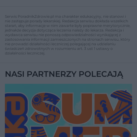
Serwis PoradnikZdrowie.pl ma charakter edukacyjny, nie stanowi i
nie zastępuje porady lekarskiej. Redakcja serwisu dokłada wszelkich
starań, aby informacje w nim zawarte były poprawne merytorycznie,
jednakże decyzja dotycząca leczenia należy do lekarza. Redakcja i
wydawca serwisu nie ponoszą odpowiedzialności wynikającej z
zastosowania informacji zamieszczonych na stronach serwisu, który
nie prowadzi działalności leczniczej polegającej na udzielaniu
świadczeń zdrowotnych w rozumieniu art. 3 ust 1 ustawy o
działalności leczniczej.
NASI PARTNERZY POLECAJĄ