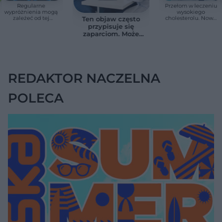
Regularne
Przełom w leczeniu
wypróżnienia mogą
wysokiego
zależeć od tej
cholesterolu. Nowa
Ten objaw często
witaminy. Odkrycie
terapia zmniejszyła
przypisuje się
zaskoczyło
LDL o ponad połowę
zaparciom. Może
naukowców
jednak wskazywać
na chorobę jelita
REDAKTOR NACZELNA
POLECA