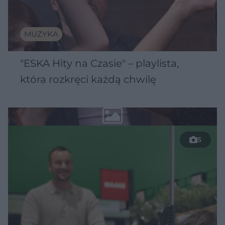
MUZYKA
"ESKA Hity na Czasie" – playlista,
która rozkręci każdą chwilę
5