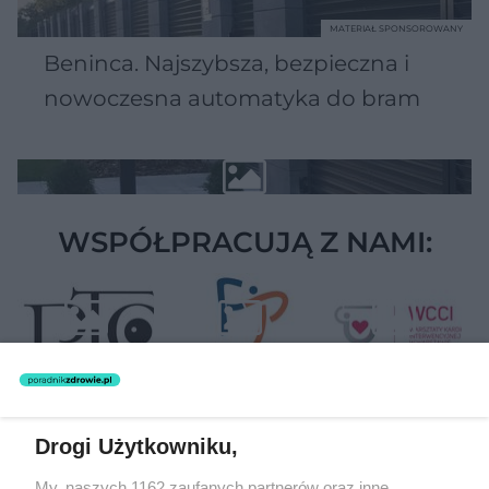
MATERIAŁ SPONSOROWANY
Beninca. Najszybsza, bezpieczna i
nowoczesna automatyka do bram
WSPÓŁPRACUJĄ Z NAMI:
Drogi Użytkowniku,
Żaden utwór zamieszczony w serwisie nie może być powielany i
My, naszych 1162 zaufanych partnerów oraz inne