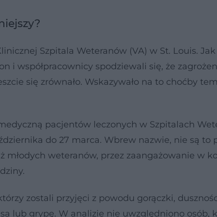
niejszy?
inicznej Szpitala Weteranów (VA) w St. Louis. Jak
 on i współpracownicy spodziewali się, że zagrożen
szcie się zrównało. Wskazywało na to choćby te
 medyczną pacjentów leczonych w Szpitalach We
aździernika do 27 marca. Wbrew nazwie, nie są to 
eż młodych weteranów, przez zaangażowanie w ko
dziny.
órzy zostali przyjęci z powodu gorączki, dusznośc
lub grypę. W analizie nie uwzględniono osób, k