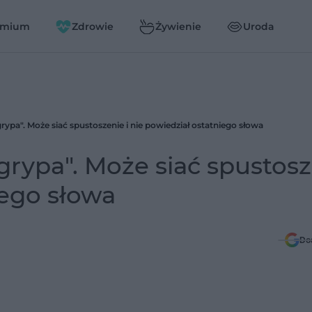
emium
Zdrowie
Żywienie
Uroda
 grypa". Może siać spustoszenie i nie powiedział ostatniego słowa
o grypa". Może siać spustos
iego słowa
Do