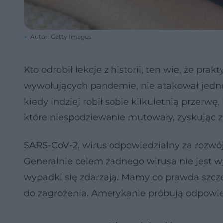
Autor: Getty Images
Kto odrobił lekcje z historii, ten wie, że pr
wywołujących pandemie, nie atakował jedn
kiedy indziej robił sobie kilkuletnią przerwę,
które niespodziewanie mutowały, zyskując zn
SARS-CoV-2
, wirus odpowiedzialny za rozwó
Generalnie celem żadnego wirusa nie jest wy
wypadki się zdarzają. Mamy co prawda szczep
do zagrożenia. Amerykanie próbują odpowied