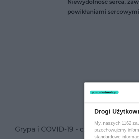
Niewydolność serca, zawa
powikłaniami sercowymi
Drogi Użytkow
My, naszych 1162 zau
Grypa i COVID-19 - czy zagrożenie j
przechowujemy informa
standardowe informac