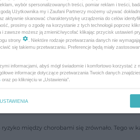
klam, wybór spersonalizowanych treści, pomiar reklam i treści, bad
olitycy czy tzw. sceptycy covidowi, na początku pró
 zgodą Użytkownika my i Zaufani Partnerzy możemy używać dokład
iała sensu.
az aktywnie skanować charakterystykę urządzenia do celów identyfi
ść, prosimy o zgodę na korzystanie z tych technologii poprzez klikn
a i zawsze możesz ją zmienić/wycofać klikając przycisk ustawień pr
zowane w 2020 r. z powodu nowej wówczas choroby
ogu strony
. Niektóre rodzaje przetwarzania danych nie wymagaj
rażone na śmierć niż pacjenci hospitalizowani z 
iwić się takiemu przetwarzaniu. Preferencje będą miały zastosowanie
szymi informacjami, abyś mógł świadomie i komfortowo korzystać z
dzięki szczepionkom i przebytym infekcjom
gółowe informacje dotyczące przetwarzania Twoich danych znajdzi
s
oraz po kliknięciu w „Ustawienia”.
 tego stopnia, że ryzyko wyraźnie malało.
022–2023 ryzyko zgonu z powodu choroby pandem
USTAWIENIA
4 ryzyko między chorobami się zrównało. Tego w 