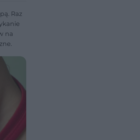
pą. Raz
rykanie
w na
zne.