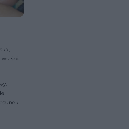
i
ska,
a
właśnie,
wy.
le
stosunek