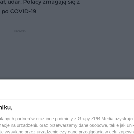
ł, udar. Polacy zmagają się z
 po COVID-19
niku,
fanych partnerów oraz inne podmioty z Grupy ZPR Media uzyskujem
uż jest podobne?
cje na urządzeniu oraz przetwarzamy dane osobowe, takie jak unika
je wysyłane przez urządzenie czy dane przeglądania w celu zapewn