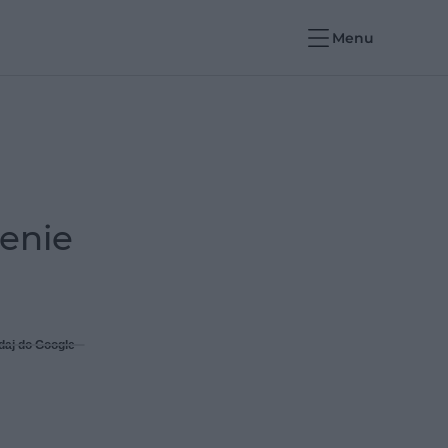
Menu
zenie
daj do Google