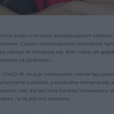
aktycznie żaden z wirusów dziesiątkujących ludzkość 
orazowo. Czasem systematycznie wywoływał ogni
 by uderzyć ze zdwojoną siłą. Były i takie, jak
gryp
acznie na zjadliwości...
j COVID-19, mutuje intensywnie, niemal bez przer
kończenie ludzkości, a swobodne szerzenie się, a
ienia i leki, ale też coraz bardziej lekceważący 
zieć, na ile jest ono poważne.