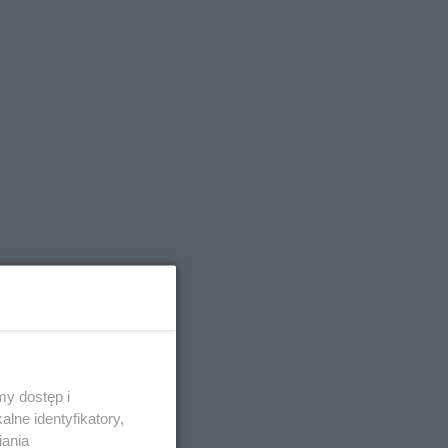
y dostęp i
lne identyfikatory,
iania