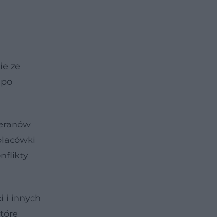
ie ze
mpo
teranów
placówki
nflikty
i i innych
tóre