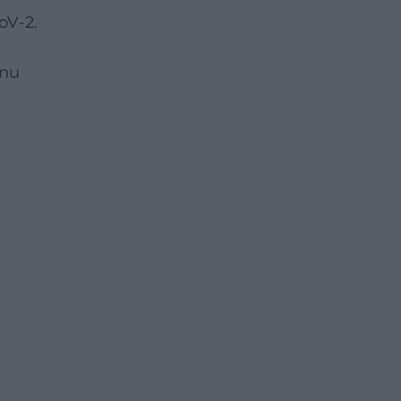
oV-2.
onu