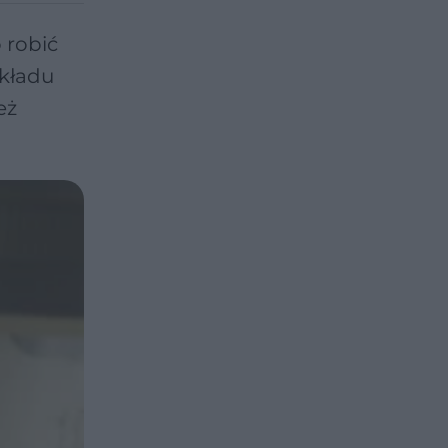
 robić
układu
eż