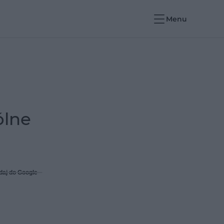
Menu
ólne
daj do Google