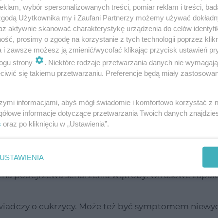
leukocytów
czyć o obecności czerwonych krwinek,
, 
klam, wybór spersonalizowanych treści, pomiar reklam i treści, bad
 zgodą Użytkownika my i Zaufani Partnerzy możemy używać dokład
 nabłonków.
az aktywnie skanować charakterystykę urządzenia do celów identyfi
tóre stężenia mogą sygnalizować chorobę. Znaczek "
ść, prosimy o zgodę na korzystanie z tych technologii poprzez klikn
a i zawsze możesz ją zmienić/wycofać klikając przycisk ustawień pr
uje na żółtaczkę. Brak urobilinogenu może oznaczać
ogu strony
. Niektóre rodzaje przetwarzania danych nie wymagaj
iwić się takiemu przetwarzaniu. Preferencje będą miały zastosowanie
winno być w moczu
szymi informacjami, abyś mógł świadomie i komfortowo korzystać z
gółowe informacje dotyczące przetwarzania Twoich danych znajdzi
s
oraz po kliknięciu w „Ustawienia”.
okojąca i trzeba przeprowadzić dalsze badania, by s
USTAWIENIA
e na cukrzycę.
można podejrzewa schorzenia wątroby: wirusowe zapale
 świadczy o cukrzycy. Może też być symptomem niewy