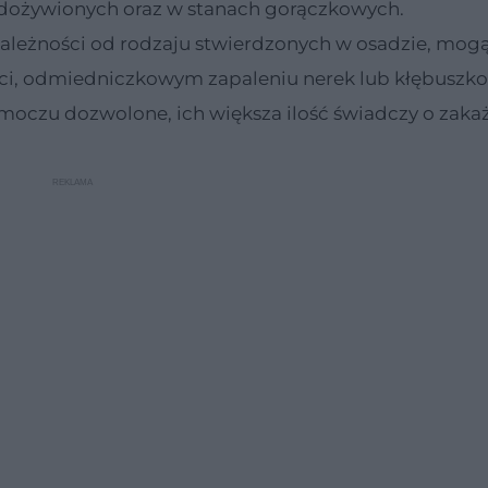
iedożywionych oraz w stanach gorączkowych.
 zależności od rodzaju stwierdzonych w osadzie, mog
ści, odmiedniczkowym zapaleniu nerek lub kłębusz
 moczu dozwolone, ich większa ilość świadczy o zaka