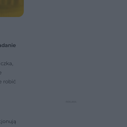
adanie
czka,
e
e robić
cjonują