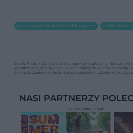
podstawowe badania profilaktyczne
analiza moczu
Serwis PoradnikZdrowie.pl ma charakter edukacyjny, nie stanowi i 
jednakże decyzja dotycząca leczenia należy do lekarza. Redakcja 
prowadzi działalności leczniczej polegającej na udzielaniu świadcze
NASI PARTNERZY POLE
MATERIAŁ SPONSOROWANY