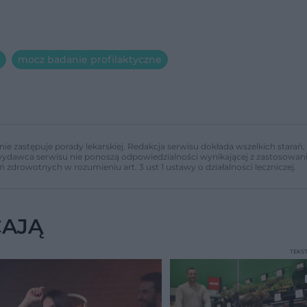
mocz badanie profilaktyczne
nie zastępuje porady lekarskiej. Redakcja serwisu dokłada wszelkich stara
i wydawca serwisu nie ponoszą odpowiedzialności wynikającej z zastosowani
ń zdrowotnych w rozumieniu art. 3 ust 1 ustawy o działalności leczniczej.
CAJĄ
TEKS