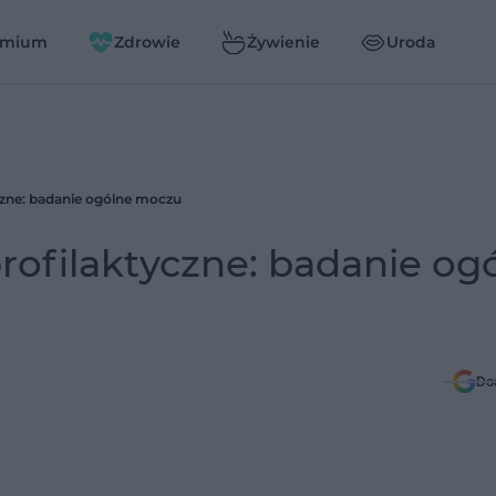
emium
Zdrowie
Żywienie
Uroda
zne: badanie ogólne moczu
ofilaktyczne: badanie og
Do