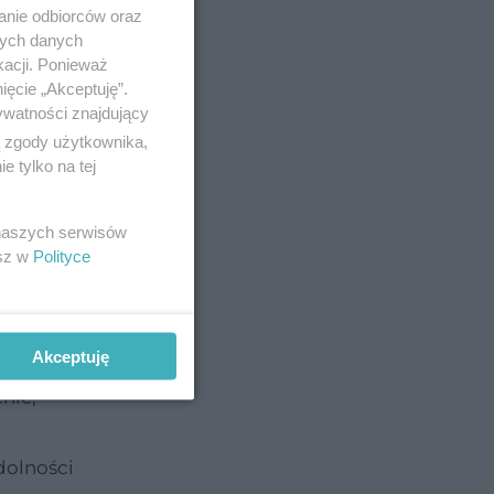
bakterii
anie odbiorców oraz
nych danych
kacji. Ponieważ
+" przy
ięcie „Akceptuję”.
ywatności znajdujący
ą zgody użytkownika,
 tylko na tej
 naszych serwisów
esz w
Polityce
prawdzić
Akceptuję
nie,
dolności