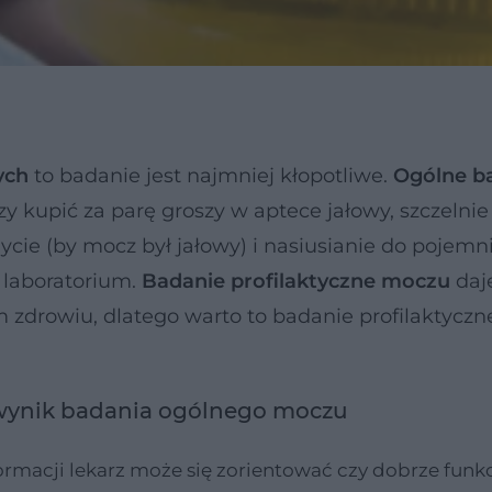
ych
to badanie jest najmniej kłopotliwe.
Ogólne b
kupić za parę groszy w aptece jałowy, szczelnie
e (by mocz był jałowy) i nasiusianie do pojemni
o laboratorium.
Badanie profilaktyczne moczu
daj
 zdrowiu, dlatego warto to badanie profilaktyczn
 wynik badania ogólnego moczu
formacji lekarz może się zorientować czy dobrze funk