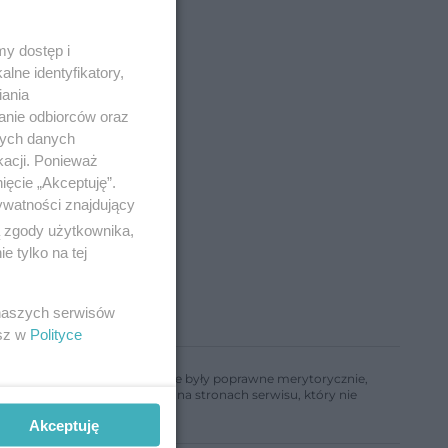
y dostęp i
lne identyfikatory,
iania
anie odbiorców oraz
nych danych
kacji. Ponieważ
ięcie „Akceptuję”.
ywatności znajdujący
ą zgody użytkownika,
 tylko na tej
 naszych serwisów
esz w
Polityce
ń, aby informacje w nim zawarte były poprawne merytorycznie,
a informacji zamieszczonych na stronach serwisu, który nie
Akceptuję