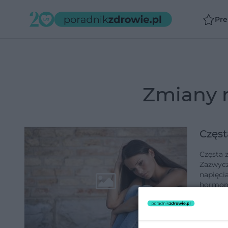
Pr
zmiany 
Częst
Częsta 
Zazwycz
napięci
hormon
dodano 1