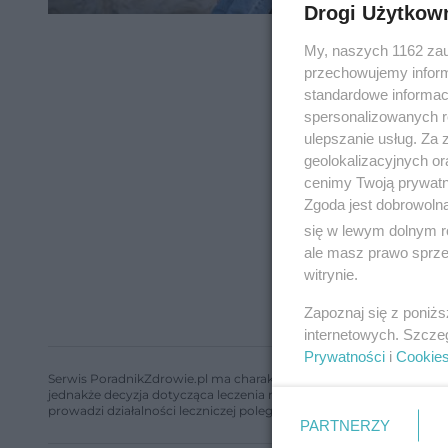
Drogi Użytkow
My, naszych 1162 zau
przechowujemy informa
standardowe informac
spersonalizowanych re
ulepszanie usług. Za
geolokalizacyjnych or
cenimy Twoją prywatno
Zgoda jest dobrowoln
się w lewym dolnym r
ale masz prawo sprzec
witrynie.
Zapoznaj się z poniż
internetowych. Szcze
Prywatności
i
Cookie
Serwis PoradnikZdrowie.pl ma charakter edukacyjny, nie stanowi i 
jednakże decyzja dotycząca leczenia należy do lekarza. Redakcja 
prowadzi działalności leczniczej polegającej na udzielaniu świadcze
PARTNERZY