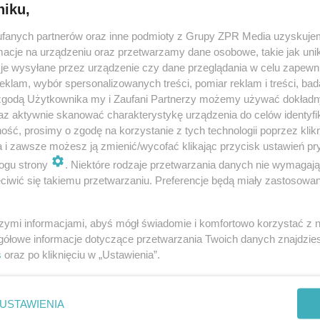
niku,
fanych partnerów oraz inne podmioty z Grupy ZPR Media uzyskujem
cje na urządzeniu oraz przetwarzamy dane osobowe, takie jak unika
je wysyłane przez urządzenie czy dane przeglądania w celu zapewn
klam, wybór spersonalizowanych treści, pomiar reklam i treści, bad
 zgodą Użytkownika my i Zaufani Partnerzy możemy używać dokład
az aktywnie skanować charakterystykę urządzenia do celów identyfi
ść, prosimy o zgodę na korzystanie z tych technologii poprzez klikn
a i zawsze możesz ją zmienić/wycofać klikając przycisk ustawień pr
ogu strony
. Niektóre rodzaje przetwarzania danych nie wymagaj
iwić się takiemu przetwarzaniu. Preferencje będą miały zastosowanie
szymi informacjami, abyś mógł świadomie i komfortowo korzystać z
gółowe informacje dotyczące przetwarzania Twoich danych znajdzi
s
oraz po kliknięciu w „Ustawienia”.
nie zastępuje porady lekarskiej. Redakcja serwisu dokłada wszelkich stara
i wydawca serwisu nie ponoszą odpowiedzialności wynikającej z zastosowani
ń zdrowotnych w rozumieniu art. 3 ust 1 ustawy o działalności leczniczej.
USTAWIENIA