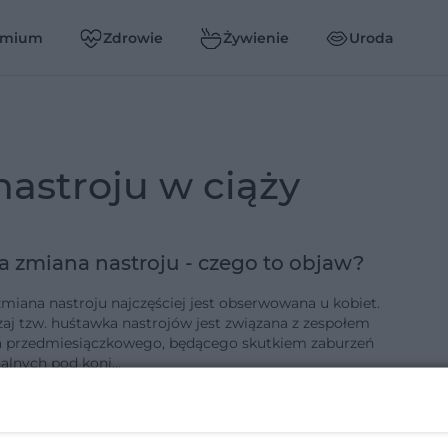
emium
Zdrowie
Żywienie
Uroda
nastroju w ciąży
a zmiana nastroju - czego to objaw?
zmiana nastroju najczęściej jest obserwowana u kobiet.
aj tzw. huśtawka nastrojów jest związana z zespołem
a przedmiesiączkowego, będącego skutkiem zaburzeń
alnych pod koni…
0-9-2019