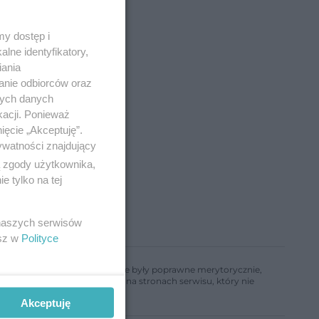
y dostęp i
lne identyfikatory,
iania
anie odbiorców oraz
nych danych
kacji. Ponieważ
ięcie „Akceptuję”.
ywatności znajdujący
ą zgody użytkownika,
 tylko na tej
 naszych serwisów
esz w
Polityce
ń, aby informacje w nim zawarte były poprawne merytorycznie,
a informacji zamieszczonych na stronach serwisu, który nie
Akceptuję