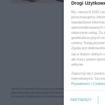
Drogi Użytkow
My, naszych 1162 zau
przechowujemy informa
standardowe informac
spersonalizowanych re
ulepszanie usług. Za
geolokalizacyjnych or
cenimy Twoją prywatno
Zgoda jest dobrowoln
się w lewym dolnym r
ale masz prawo sprzec
witrynie.
Zapoznaj się z poniż
internetowych. Szcze
Prywatności
i
Cookie
Serwis PoradnikZdrowie.pl ma charakter edukacyjny, nie stanowi i 
jednakże decyzja dotycząca leczenia należy do lekarza. Redakcja 
prowadzi działalności leczniczej polegającej na udzielaniu świadcze
PARTNERZY