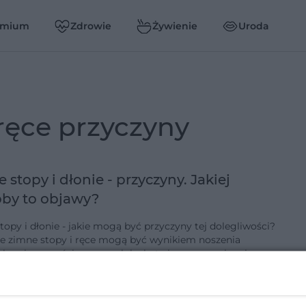
emium
Zdrowie
Żywienie
Uroda
ręce przyczyny
 stopy i dłonie - przyczyny. Jakiej
by to objawy?
topy i dłonie - jakie mogą być przyczyny tej dolegliwości?
ne stopy i ręce mogą być wynikiem noszenia
 z ciasnym ściągaczem lub zbyt ciasnego zapinania
d zegarka.…
7-1-2022