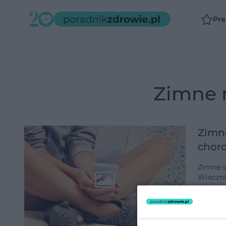
Pr
zimne 
Zimne
choro
Zimne s
Wiecznie zim
skarpetek
paska o
dodano 1