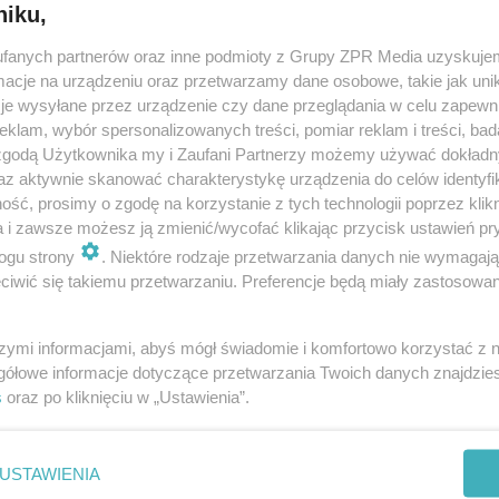
niku,
fanych partnerów oraz inne podmioty z Grupy ZPR Media uzyskujem
cje na urządzeniu oraz przetwarzamy dane osobowe, takie jak unika
je wysyłane przez urządzenie czy dane przeglądania w celu zapewn
klam, wybór spersonalizowanych treści, pomiar reklam i treści, bad
 zgodą Użytkownika my i Zaufani Partnerzy możemy używać dokład
az aktywnie skanować charakterystykę urządzenia do celów identyfi
ść, prosimy o zgodę na korzystanie z tych technologii poprzez klikn
a i zawsze możesz ją zmienić/wycofać klikając przycisk ustawień pr
ogu strony
. Niektóre rodzaje przetwarzania danych nie wymagaj
iwić się takiemu przetwarzaniu. Preferencje będą miały zastosowanie
szymi informacjami, abyś mógł świadomie i komfortowo korzystać z
gółowe informacje dotyczące przetwarzania Twoich danych znajdzi
s
oraz po kliknięciu w „Ustawienia”.
nie zastępuje porady lekarskiej. Redakcja serwisu dokłada wszelkich stara
i wydawca serwisu nie ponoszą odpowiedzialności wynikającej z zastosowani
ń zdrowotnych w rozumieniu art. 3 ust 1 ustawy o działalności leczniczej.
USTAWIENIA