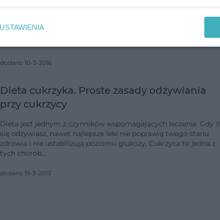
„Żyj zdrowo” to ogólnopolska kampania prasowo-internetowa
wydawnictwa Mediaplanet, która już po raz czwarty ukazała się 
USTAWIENIA
dzienniku "Metrocafe" oraz na dedykowanym portalu
www.zyjzdrowo.info. Serwis …
dodano 10-3-2016
Dieta cukrzyka. Proste zasady odżywiania
przy cukrzycy
Dieta jest jednym z czynników wspomagających leczenie. Gdy ź
się odżywiasz, nawet najlepsze leki nie poprawią twego stanu
zdrowia i nie ustabilizują poziomu glukozy. Cukrzyca to jedna z
tych chorób…
dodano 19-3-2013