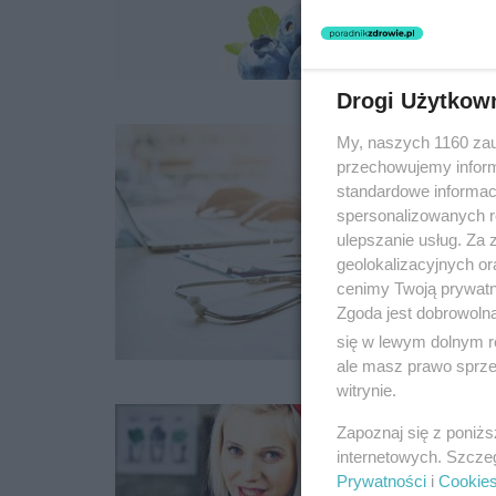
Drogi Użytkow
My, naszych 1160 zau
przechowujemy informa
standardowe informac
spersonalizowanych re
ulepszanie usług. Za
geolokalizacyjnych or
cenimy Twoją prywatno
Zgoda jest dobrowoln
się w lewym dolnym r
ale masz prawo sprzec
witrynie.
Zapoznaj się z poniż
internetowych. Szcze
Prywatności
i
Cookie