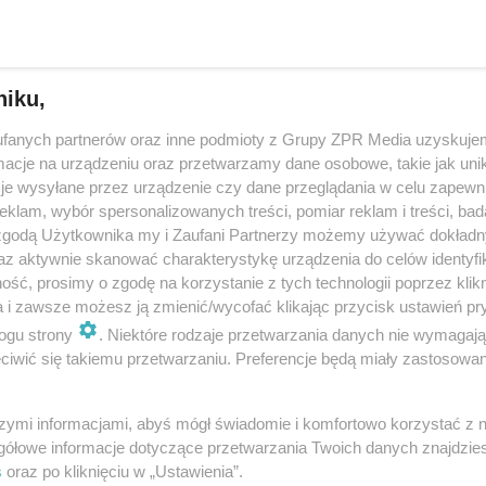
zdrowiem”. Je…
dodano 2-12-2016
niku,
Kampania edukacyjna "Zdrowe Dzieci,
fanych partnerów oraz inne podmioty z Grupy ZPR Media uzyskujem
Zdrowa Młodzież, Zdrowi Dorośli"
cje na urządzeniu oraz przetwarzamy dane osobowe, takie jak unika
je wysyłane przez urządzenie czy dane przeglądania w celu zapewn
W trosce o ochronę polskiego społeczeństwa przed zagrażającą
klam, wybór spersonalizowanych treści, pomiar reklam i treści, bad
w perspektywie najbliższych trzydziestu lat epidemią chorób
 zgodą Użytkownika my i Zaufani Partnerzy możemy używać dokład
układu sercowo-naczyniowego, Polskie Towarzystwo
az aktywnie skanować charakterystykę urządzenia do celów identyfi
Kardiologiczne podejmuje kole…
ść, prosimy o zgodę na korzystanie z tych technologii poprzez klikn
a i zawsze możesz ją zmienić/wycofać klikając przycisk ustawień pr
dodano 6-9-2016
ogu strony
. Niektóre rodzaje przetwarzania danych nie wymagaj
iwić się takiemu przetwarzaniu. Preferencje będą miały zastosowanie
„Żyj zdrowo” - ogólnopolska kampania
szymi informacjami, abyś mógł świadomie i komfortowo korzystać z
prasowo-internetowa wydawnictwa
gółowe informacje dotyczące przetwarzania Twoich danych znajdzi
Mediaplanet
s
oraz po kliknięciu w „Ustawienia”.