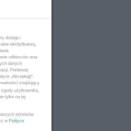
y dostęp i
lne identyfikatory,
iania
anie odbiorców oraz
nych danych
kacji. Ponieważ
ięcie „Akceptuję”.
ywatności znajdujący
ą zgody użytkownika,
 tylko na tej
 naszych serwisów
esz w
Polityce