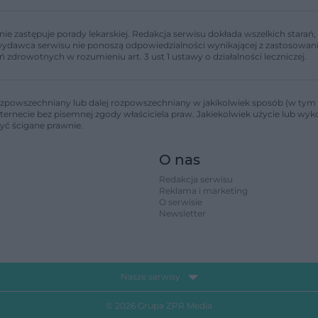
nie zastępuje porady lekarskiej. Redakcja serwisu dokłada wszelkich stara
i wydawca serwisu nie ponoszą odpowiedzialności wynikającej z zastosowani
ń zdrowotnych w rozumieniu art. 3 ust 1 ustawy o działalności leczniczej.
zpowszechniany lub dalej rozpowszechniany w jakikolwiek sposób (w tym 
nternecie bez pisemnej zgody właściciela praw. Jakiekolwiek użycie lub wy
być ścigane prawnie.
O nas
Redakcja serwisu
Reklama i marketing
O serwisie
Newsletter
Nasze serwisy
© 2026 Grupa ZPR Media