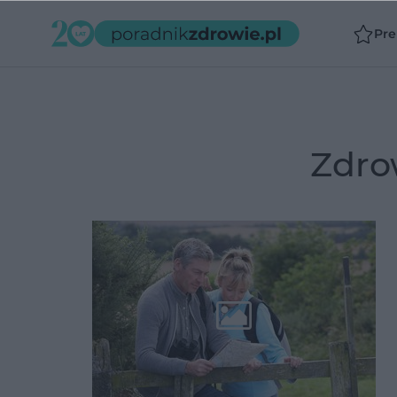
Pr
zdro