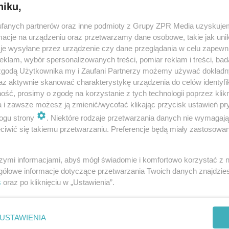
niku,
dodano 3-12-2008
fanych partnerów oraz inne podmioty z Grupy ZPR Media uzyskujem
7 rad, które chronią pęcherz przed infekcją
cje na urządzeniu oraz przetwarzamy dane osobowe, takie jak unika
je wysyłane przez urządzenie czy dane przeglądania w celu zapewn
Zakażeniom pęcherza można zapobiec. Wystarczy, że zmienisz
klam, wybór spersonalizowanych treści, pomiar reklam i treści, bad
niektóre swoje nawyki. Pij dużo wody, dbaj o higienę, ubieraj się
 zgodą Użytkownika my i Zaufani Partnerzy możemy używać dokład
ciepło, a może unikniesz infekcji pęcherza.
az aktywnie skanować charakterystykę urządzenia do celów identyfi
ść, prosimy o zgodę na korzystanie z tych technologii poprzez klikn
a i zawsze możesz ją zmienić/wycofać klikając przycisk ustawień pr
dodano 18-5-2007
ogu strony
. Niektóre rodzaje przetwarzania danych nie wymagaj
iwić się takiemu przetwarzaniu. Preferencje będą miały zastosowanie
szymi informacjami, abyś mógł świadomie i komfortowo korzystać z
gółowe informacje dotyczące przetwarzania Twoich danych znajdzi
s
oraz po kliknięciu w „Ustawienia”.
nie zastępuje porady lekarskiej. Redakcja serwisu dokłada wszelkich stara
i wydawca serwisu nie ponoszą odpowiedzialności wynikającej z zastosowani
ń zdrowotnych w rozumieniu art. 3 ust 1 ustawy o działalności leczniczej.
USTAWIENIA