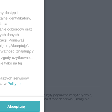
y dostęp i
lne identyfikatory,
iania
anie odbiorców oraz
nych danych
kacji. Ponieważ
ięcie „Akceptuję”.
ywatności znajdujący
ą zgody użytkownika,
 tylko na tej
 naszych serwisów
esz w
Polityce
ń, aby informacje w nim zawarte były poprawne merytorycznie,
a informacji zamieszczonych na stronach serwisu, który nie
Akceptuję