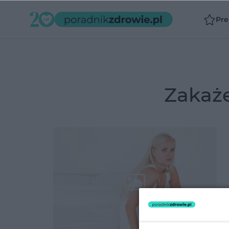
Pr
zakaż