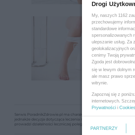
Drogi Użytkow
My, naszych 1162 zau
przechowujemy informa
standardowe informac
spersonalizowanych re
ulepszanie usług. Za
geolokalizacyjnych or
cenimy Twoją prywatno
Zgoda jest dobrowoln
się w lewym dolnym r
ale masz prawo sprzec
witrynie.
Zapoznaj się z poniż
internetowych. Szcze
Prywatności
i
Cookie
Serwis PoradnikZdrowie.pl ma charakter edukacyjny, nie stanowi i 
jednakże decyzja dotycząca leczenia należy do lekarza. Redakcja 
prowadzi działalności leczniczej polegającej na udzielaniu świadcze
PARTNERZY