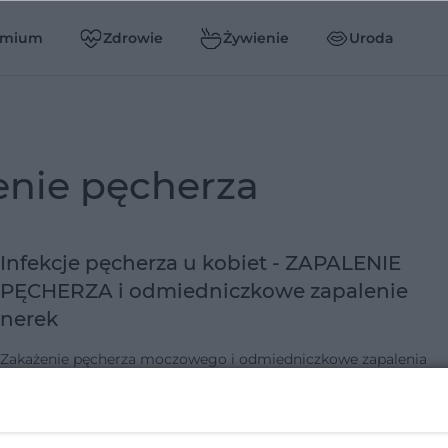
emium
Zdrowie
Żywienie
Uroda
enie pęcherza
Infekcje pęcherza u kobiet - ZAPALENIE
PĘCHERZA i odmiedniczkowe zapalenie
nerek
Zakażenie pęcherza moczowego i odmiedniczkowe zapalenia
nerek to najczęstsze infekcje układu moczowego u kobiet. Może
im zapobiec zapaleniu pęcherza między innymi pijąc dużo wody 
dbając o higien…