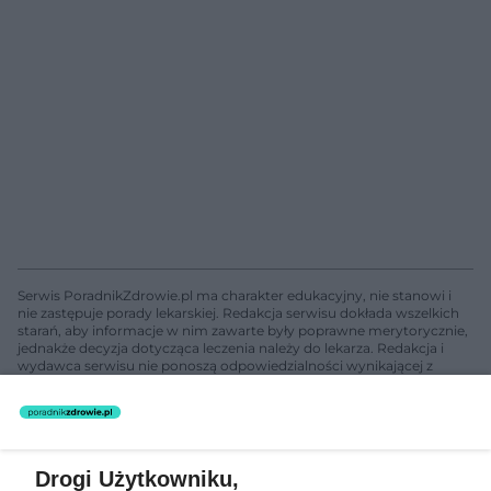
Serwis PoradnikZdrowie.pl ma charakter edukacyjny, nie stanowi i
nie zastępuje porady lekarskiej. Redakcja serwisu dokłada wszelkich
starań, aby informacje w nim zawarte były poprawne merytorycznie,
jednakże decyzja dotycząca leczenia należy do lekarza. Redakcja i
wydawca serwisu nie ponoszą odpowiedzialności wynikającej z
zastosowania informacji zamieszczonych na stronach serwisu, który
nie prowadzi działalności leczniczej polegającej na udzielaniu
świadczeń zdrowotnych w rozumieniu art. 3 ust 1 ustawy o
działalności leczniczej.
Drogi Użytkowniku,