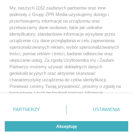
Żaden utwór zamieszczony w serwisie nie może być powielany i
My, naszych 1162 zaufanych partnerów oraz inne
rozpowszechniany lub dalej rozpowszechniany w jakikolwiek sposób
(w tym także elektroniczny lub mechaniczny) na jakimkolwiek polu
podmioty z Grupy ZPR Media uzyskujemy dostęp i
eksploatacji w jakiejkolwiek formie, włącznie z umieszczaniem w
przechowujemy informacje na urządzeniu oraz
Internecie bez pisemnej zgody właściciela praw. Jakiekolwiek użycie
przetwarzamy dane osobowe, takie jak unikalne
lub wykorzystanie utworów w całości lub w części z naruszeniem
prawa, tzn. bez właściwej zgody, jest zabronione pod groźbą kary i
identyfikatory, standardowe informacje wysyłane przez
może być ścigane prawnie.
urządzenie czy dane przeglądania w celu zapewniania
spersonalizowanych reklam, wybór spersonalizowanych
treści, pomiar reklam i treści, badanie odbiorców oraz
ulepszanie usług. Za zgodą Użytkownika my i Zaufani
Partnerzy możemy używać dokładnych danych
geolokalizacyjnych oraz aktywnie skanować
charakterystykę urządzenia do celów identyfikacji.
O nas
Ponieważ cenimy Twoją prywatność, prosimy o zgodę na
korzystanie z tych technologii poprzez kliknięcie
Informacje prawne
„Akceptuję”. Zgoda jest dobrowolna i zawsze możesz ją
Nasze serwisy
zmienić/wycofać klikając przycisk ustawień prywatności
PARTNERZY
USTAWIENIA
znajdujący się w lewym dolnym rogu strony
. Niektóre
© 2026 Grupa ZPR Media
rodzaje przetwarzania danych nie wymagają zgody
Akceptuję
użytkownika, ale masz prawo sprzeciwić się takiemu