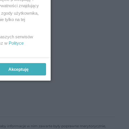
ywatności znajdujący
ą zgody użytkownika,
 tylko na tej
 naszych serwisów
esz w
Polityce
ło
Akceptuję
ń, aby informacje w nim zawarte były poprawne merytorycznie,