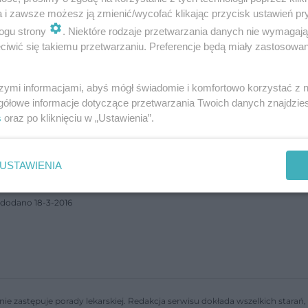
przebił się z…
a i zawsze możesz ją zmienić/wycofać klikając przycisk ustawień pr
dodano 22-3-2016
ogu strony
. Niektóre rodzaje przetwarzania danych nie wymagaj
iwić się takiemu przetwarzaniu. Preferencje będą miały zastosowanie
Czy możliwe jest chrapanie z zamkniętymi
szymi informacjami, abyś mógł świadomie i komfortowo korzystać z
gółowe informacje dotyczące przetwarzania Twoich danych znajdzi
ustami? [Porada eksperta]
s
oraz po kliknięciu w „Ustawienia”.
Mój dziadek od wielu lat strasznie chrapie. Przez dłuższy czas by
to chrapanie z otwartymi ustami. Jednak od pewnego czasu
chrapie z zamkniętą buzią. Słyszę, że męczy się teraz jeszcze
USTAWIENIA
bardziej, ni…
dodano 18-3-2016
nie zastępuje porady lekarskiej. Redakcja serwisu dokłada wszelkich stara