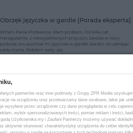
Obrzęk języczka w gardle [Porada eksperta]
Witam Panie Profesorze, Mam problem. Od kilku lat
nieregularnie, z niewyjaśnionych przyczyn, zawsze w nocy
podczas snu puchnie mi języczek w gardle, bardzo utrudniając
oddychanie. Robiłem testy ale…
dodano 20-4-2016
niku,
fanych partnerów oraz inne podmioty z Grupy ZPR Media uzyskujem
Uszkodzenie zatoki szczękowej przy leczeni
cje na urządzeniu oraz przetwarzamy dane osobowe, takie jak unika
kanałowym [Porada eksperta]
je wysyłane przez urządzenie czy dane przeglądania w celu zapewn
klam, wybór spersonalizowanych treści, pomiar reklam i treści, bad
Mam leczoną kanałowo górną szóstkę. Po wizycie na drugi dzie
 zgodą Użytkownika my i Zaufani Partnerzy możemy używać dokład
zaczęła mi wyciekać woda z nosa. Dowiedziałam się, że ten ząb
az aktywnie skanować charakterystykę urządzenia do celów identyfi
połączony jest z zatoką szczękową i prawdopodobnie stomatol
ść, prosimy o zgodę na korzystanie z tych technologii poprzez klikn