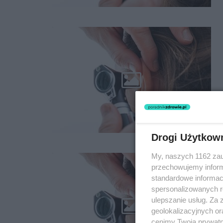
Drogi Użytkow
My, naszych 1162 zau
przechowujemy informa
standardowe informac
spersonalizowanych re
ulepszanie usług. Za
geolokalizacyjnych or
cenimy Twoją prywatno