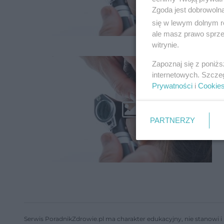
Zgoda jest dobrowoln
się w lewym dolnym r
ale masz prawo sprzec
witrynie.
Zapoznaj się z poniż
internetowych. Szcze
Prywatności
i
Cookie
PARTNERZY
Serwis PoradnikZdrowie.pl ma charakter edukacyjny, nie stanowi i 