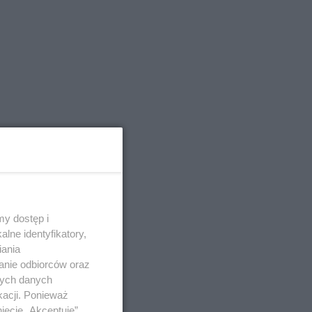
y dostęp i
u
lne identyfikatory,
iania
anie odbiorców oraz
ń
nych danych
kacji. Ponieważ
og
ięcie „Akceptuję”.