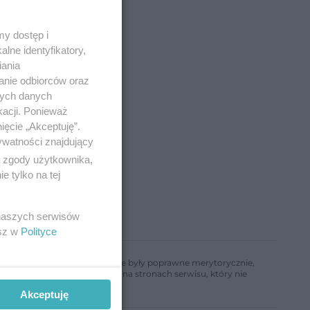
y dostęp i
o
lne identyfikatory,
iania
anie odbiorców oraz
nych danych
kacji. Ponieważ
ięcie „Akceptuję”.
ywatności znajdujący
ą zgody użytkownika,
 tylko na tej
 naszych serwisów
esz w
Polityce
ń, aby informacje w nim zawarte były poprawne merytorycznie,
a informacji zamieszczonych na stronach serwisu, który nie
Akceptuję