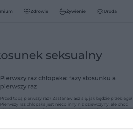
emium
Zdrowie
Żywienie
Uroda
stosunek seksualny
Pierwszy raz chłopaka: fazy stosunku a
pierwszy raz
Przed tobą pierwszy raz? Zastanawiasz się, jak będzie przebiegał
Pierwszy raz chłopaka jest nieco inny niż dziewczyny, ale choć
różnie odbierane, to fazy stosunku są dla obu płci takie same.
Pamięta…
dodano 14-2-2013