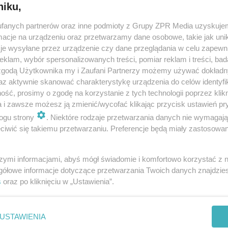
niku,
fanych partnerów oraz inne podmioty z Grupy ZPR Media uzyskujem
Pierwszy raz chłopaka: erekcja, czyli wszystk
cje na urządzeniu oraz przetwarzamy dane osobowe, takie jak unika
co powinieneś wiedzieć o wzwodzie
je wysyłane przez urządzenie czy dane przeglądania w celu zapewn
klam, wybór spersonalizowanych treści, pomiar reklam i treści, bad
Pierwszy raz chłopaka jest dla niego zwykle bardzo stresujący.
 zgodą Użytkownika my i Zaufani Partnerzy możemy używać dokład
Jeśli jednak przeżywa go z dziewczyną, którą darzy uczuciem,,
az aktywnie skanować charakterystykę urządzenia do celów identyfi
wszystko staje się łatwiejsze. A jeśli pozna swoją fizjologię, zyska
ść, prosimy o zgodę na korzystanie z tych technologii poprzez klikn
na pe…
a i zawsze możesz ją zmienić/wycofać klikając przycisk ustawień pr
ogu strony
. Niektóre rodzaje przetwarzania danych nie wymagaj
dodano 14-2-2013
iwić się takiemu przetwarzaniu. Preferencje będą miały zastosowanie
szymi informacjami, abyś mógł świadomie i komfortowo korzystać z
gółowe informacje dotyczące przetwarzania Twoich danych znajdzi
s
oraz po kliknięciu w „Ustawienia”.
nie zastępuje porady lekarskiej. Redakcja serwisu dokłada wszelkich stara
i wydawca serwisu nie ponoszą odpowiedzialności wynikającej z zastosowani
ń zdrowotnych w rozumieniu art. 3 ust 1 ustawy o działalności leczniczej.
USTAWIENIA