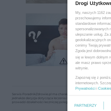
Drogi Użytkow
My, naszych 1162 zau
przechowujemy informa
standardowe informac
spersonalizowanych re
ulepszanie usług. Za
geolokalizacyjnych or
cenimy Twoją prywatno
Zgoda jest dobrowoln
się w lewym dolnym r
ale masz prawo sprzec
witrynie.
Zapoznaj się z poniż
internetowych. Szcze
Prywatności
i
Cookie
Serwis PoradnikZdrowie.pl ma charakter edukacyjny, nie stanowi i 
jednakże decyzja dotycząca leczenia należy do lekarza. Redakcja 
prowadzi działalności leczniczej polegającej na udzielaniu świadcze
PARTNERZY