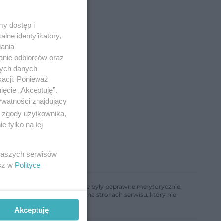
y dostęp i
lne identyfikatory,
iania
anie odbiorców oraz
nych danych
kacji. Ponieważ
ięcie „Akceptuję”.
ywatności znajdujący
ą zgody użytkownika,
 tylko na tej
 naszych serwisów
esz w
Polityce
ń, aby informacje w nim zawarte były poprawne merytorycznie,
a informacji zamieszczonych na stronach serwisu, który nie
Akceptuję