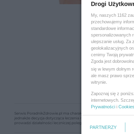
Drogi Użytkow
My, naszych 1162 zau
przechowujemy informa
standardowe informac
spersonalizowanych re
ulepszanie usług. Za
geolokalizacyjnych or
cenimy Twoją prywatno
Zgoda jest dobrowoln
się w lewym dolnym r
ale masz prawo sprzec
witrynie.
Zapoznaj się z poniż
internetowych. Szcze
Prywatności
i
Cookie
Serwis PoradnikZdrowie.pl ma charakter edukacyjny, nie stanowi i 
jednakże decyzja dotycząca leczenia należy do lekarza. Redakcja 
prowadzi działalności leczniczej polegającej na udzielaniu świadcze
PARTNERZY