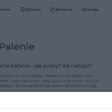
emium
Zdrowie
Żywienie
Uroda
palenie
nie palenia - jak pozbyć się nałogu?
 palenia to nic trudnego. Robiłem to już tysiące razy –
ark Twain. Sęk w tym, żeby rzucić, a nie rzucać. A to już
dniejsze... Na szczęście istnieje wiele metod, które mogą
-5-2007