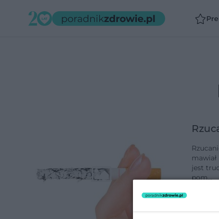
Pr
Rzuca
Rzucanie
mawiał M
jest tru
pom…
dodano 8