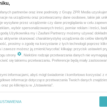
niku,
fanych partnerów oraz inne podmioty z Grupy ZPR Media uzyskujem
cje na urządzeniu oraz przetwarzamy dane osobowe, takie jak unika
je wysyłane przez urządzenie czy dane przeglądania w celu zapewn
klam, wybór spersonalizowanych treści, pomiar reklam i treści, bad
 zgodą Użytkownika my i Zaufani Partnerzy możemy używać dokład
az aktywnie skanować charakterystykę urządzenia do celów identyfi
ść, prosimy o zgodę na korzystanie z tych technologii poprzez klikn
a i zawsze możesz ją zmienić/wycofać klikając przycisk ustawień pr
ogu strony
. Niektóre rodzaje przetwarzania danych nie wymagaj
iwić się takiemu przetwarzaniu. Preferencje będą miały zastosowanie
szymi informacjami, abyś mógł świadomie i komfortowo korzystać z
gółowe informacje dotyczące przetwarzania Twoich danych znajdzi
s
oraz po kliknięciu w „Ustawienia”.
nie zastępuje porady lekarskiej. Redakcja serwisu dokłada wszelkich stara
i wydawca serwisu nie ponoszą odpowiedzialności wynikającej z zastosowani
ń zdrowotnych w rozumieniu art. 3 ust 1 ustawy o działalności leczniczej.
USTAWIENIA