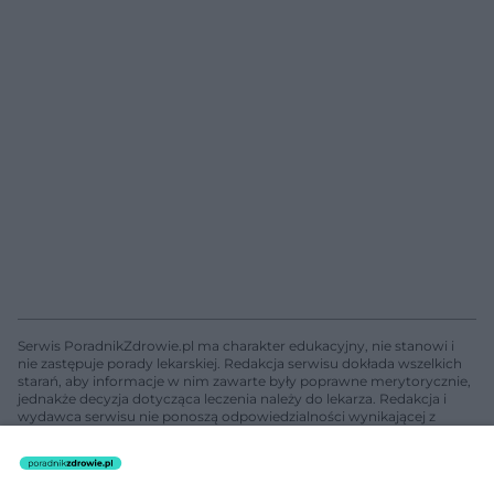
Serwis PoradnikZdrowie.pl ma charakter edukacyjny, nie stanowi i
nie zastępuje porady lekarskiej. Redakcja serwisu dokłada wszelkich
starań, aby informacje w nim zawarte były poprawne merytorycznie,
jednakże decyzja dotycząca leczenia należy do lekarza. Redakcja i
wydawca serwisu nie ponoszą odpowiedzialności wynikającej z
zastosowania informacji zamieszczonych na stronach serwisu, który
nie prowadzi działalności leczniczej polegającej na udzielaniu
świadczeń zdrowotnych w rozumieniu art. 3 ust 1 ustawy o
działalności leczniczej.