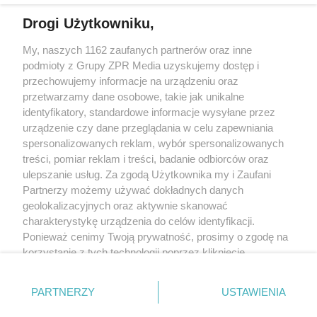
Drogi Użytkowniku,
Żaden utwór zamieszczony w serwisie nie może być powielany i
My, naszych 1162 zaufanych partnerów oraz inne
rozpowszechniany lub dalej rozpowszechniany w jakikolwiek sposób
(w tym także elektroniczny lub mechaniczny) na jakimkolwiek polu
podmioty z Grupy ZPR Media uzyskujemy dostęp i
eksploatacji w jakiejkolwiek formie, włącznie z umieszczaniem w
przechowujemy informacje na urządzeniu oraz
Internecie bez pisemnej zgody właściciela praw. Jakiekolwiek użycie
przetwarzamy dane osobowe, takie jak unikalne
lub wykorzystanie utworów w całości lub w części z naruszeniem
prawa, tzn. bez właściwej zgody, jest zabronione pod groźbą kary i
identyfikatory, standardowe informacje wysyłane przez
może być ścigane prawnie.
urządzenie czy dane przeglądania w celu zapewniania
spersonalizowanych reklam, wybór spersonalizowanych
treści, pomiar reklam i treści, badanie odbiorców oraz
ulepszanie usług. Za zgodą Użytkownika my i Zaufani
Partnerzy możemy używać dokładnych danych
geolokalizacyjnych oraz aktywnie skanować
charakterystykę urządzenia do celów identyfikacji.
O nas
Ponieważ cenimy Twoją prywatność, prosimy o zgodę na
korzystanie z tych technologii poprzez kliknięcie
Informacje prawne
„Akceptuję”. Zgoda jest dobrowolna i zawsze możesz ją
Nasze serwisy
zmienić/wycofać klikając przycisk ustawień prywatności
PARTNERZY
USTAWIENIA
znajdujący się w lewym dolnym rogu strony
. Niektóre
© 2026 Grupa ZPR Media