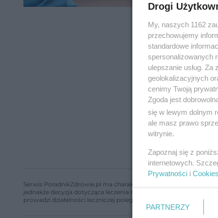
Drogi Użytkow
My, naszych 1162 zau
przechowujemy informa
standardowe informac
spersonalizowanych re
ulepszanie usług. Za
geolokalizacyjnych or
cenimy Twoją prywatno
Zgoda jest dobrowoln
się w lewym dolnym r
ale masz prawo sprzec
witrynie.
Zapoznaj się z poniż
internetowych. Szcze
Prywatności
i
Cookie
Serwis PoradnikZdrowie.pl ma charakter edukacyjny, nie stanowi i 
jednakże decyzja dotycząca leczenia należy do lekarza. Redakcja 
prowadzi działalności leczniczej polegającej na udzielaniu świadcze
PARTNERZY