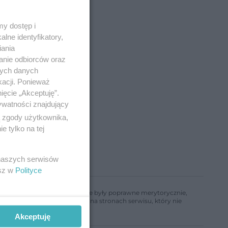
y dostęp i
lne identyfikatory,
iania
anie odbiorców oraz
nych danych
kacji. Ponieważ
ięcie „Akceptuję”.
ywatności znajdujący
ą zgody użytkownika,
 tylko na tej
 naszych serwisów
esz w
Polityce
ń, aby informacje w nim zawarte były poprawne merytorycznie,
a informacji zamieszczonych na stronach serwisu, który nie
Akceptuję