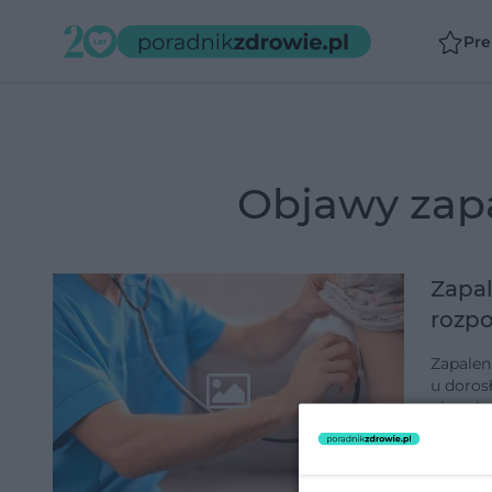
Pr
objawy zap
Zapal
rozpo
Zapalen
u doros
niewyks
pierwsz
dodano 1