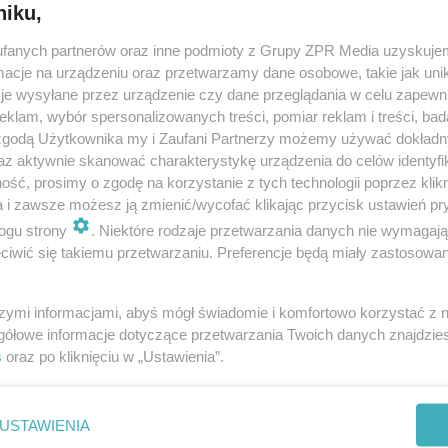
niku,
fanych partnerów oraz inne podmioty z Grupy ZPR Media uzyskujem
cje na urządzeniu oraz przetwarzamy dane osobowe, takie jak unika
je wysyłane przez urządzenie czy dane przeglądania w celu zapewn
klam, wybór spersonalizowanych treści, pomiar reklam i treści, bad
 zgodą Użytkownika my i Zaufani Partnerzy możemy używać dokład
az aktywnie skanować charakterystykę urządzenia do celów identyfi
ść, prosimy o zgodę na korzystanie z tych technologii poprzez klikn
a i zawsze możesz ją zmienić/wycofać klikając przycisk ustawień pr
ogu strony
. Niektóre rodzaje przetwarzania danych nie wymagaj
iwić się takiemu przetwarzaniu. Preferencje będą miały zastosowanie
szymi informacjami, abyś mógł świadomie i komfortowo korzystać z
gółowe informacje dotyczące przetwarzania Twoich danych znajdzi
s
oraz po kliknięciu w „Ustawienia”.
nie zastępuje porady lekarskiej. Redakcja serwisu dokłada wszelkich stara
i wydawca serwisu nie ponoszą odpowiedzialności wynikającej z zastosowani
ń zdrowotnych w rozumieniu art. 3 ust 1 ustawy o działalności leczniczej.
USTAWIENIA