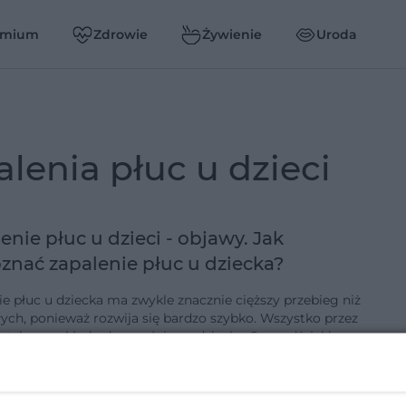
emium
Zdrowie
Żywienie
Uroda
alenia płuc u dzieci
enie płuc u dzieci - objawy. Jak
znać zapalenie płuc u dziecka?
ie płuc u dziecka ma zwykle znacznie cięższy przebieg niż
łych, ponieważ rozwija się bardzo szybko. Wszystko przez
ztałcony układ odpornościowy dziecka. Sprawdź, jakie są
…
5-4-2022