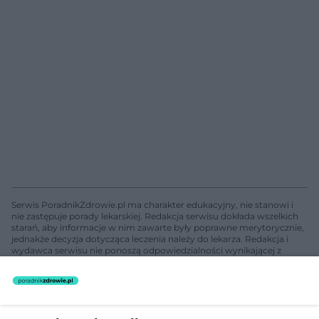
Serwis PoradnikZdrowie.pl ma charakter edukacyjny, nie stanowi i
nie zastępuje porady lekarskiej. Redakcja serwisu dokłada wszelkich
starań, aby informacje w nim zawarte były poprawne merytorycznie,
jednakże decyzja dotycząca leczenia należy do lekarza. Redakcja i
wydawca serwisu nie ponoszą odpowiedzialności wynikającej z
zastosowania informacji zamieszczonych na stronach serwisu, który
nie prowadzi działalności leczniczej polegającej na udzielaniu
świadczeń zdrowotnych w rozumieniu art. 3 ust 1 ustawy o
działalności leczniczej.