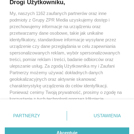
Drogi Użytkowniku,
Żaden utwór zamieszczony w serwisie nie może być powielany i
My, naszych 1162 zaufanych partnerów oraz inne
rozpowszechniany lub dalej rozpowszechniany w jakikolwiek sposób
(w tym także elektroniczny lub mechaniczny) na jakimkolwiek polu
podmioty z Grupy ZPR Media uzyskujemy dostęp i
eksploatacji w jakiejkolwiek formie, włącznie z umieszczaniem w
przechowujemy informacje na urządzeniu oraz
Internecie bez pisemnej zgody właściciela praw. Jakiekolwiek użycie
przetwarzamy dane osobowe, takie jak unikalne
lub wykorzystanie utworów w całości lub w części z naruszeniem
prawa, tzn. bez właściwej zgody, jest zabronione pod groźbą kary i
identyfikatory, standardowe informacje wysyłane przez
może być ścigane prawnie.
urządzenie czy dane przeglądania w celu zapewniania
spersonalizowanych reklam, wybór spersonalizowanych
treści, pomiar reklam i treści, badanie odbiorców oraz
ulepszanie usług. Za zgodą Użytkownika my i Zaufani
Partnerzy możemy używać dokładnych danych
geolokalizacyjnych oraz aktywnie skanować
charakterystykę urządzenia do celów identyfikacji.
O nas
Ponieważ cenimy Twoją prywatność, prosimy o zgodę na
korzystanie z tych technologii poprzez kliknięcie
Informacje prawne
„Akceptuję”. Zgoda jest dobrowolna i zawsze możesz ją
Nasze serwisy
zmienić/wycofać klikając przycisk ustawień prywatności
PARTNERZY
USTAWIENIA
znajdujący się w lewym dolnym rogu strony
. Niektóre
© 2026 Grupa ZPR Media
rodzaje przetwarzania danych nie wymagają zgody
Akceptuję
użytkownika, ale masz prawo sprzeciwić się takiemu