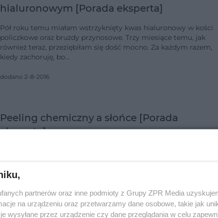
hialuronowym [Porada eksperta]
Pół roku temu miałam wstrzyknięty kwas hialuronowy w kości
policzkowe oraz bruzdy przynosowe. Trzy miesiące temu, jak
również teraz, przeziębiłam się dość mocno. Za każdym razem,
kiedy zachoruję, bo…
dodano 2-8-2016
Peeling chemiczny a słońce [Porada
eksperta]
Czy wiosna jest nadal bezpiecznym terminem do wykonania
zabiegu peelingu chemicznego Retino booster 4%? Jest to już
drugi tego typu zabieg w tym roku (pierwszy wykonywany był 
niku,
lutym).
fanych partnerów oraz inne podmioty z Grupy ZPR Media uzyskujem
dodano 16-5-2016
cje na urządzeniu oraz przetwarzamy dane osobowe, takie jak unika
je wysyłane przez urządzenie czy dane przeglądania w celu zapewn