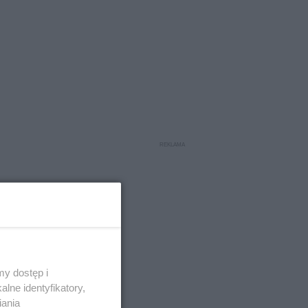
w
y dostęp i
lne identyfikatory,
iania