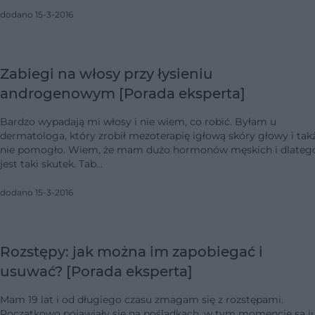
dodano 15-3-2016
Zabiegi na włosy przy łysieniu
androgenowym [Porada eksperta]
Bardzo wypadają mi włosy i nie wiem, co robić. Byłam u
dermatologa, który zrobił mezoterapię igłową skóry głowy i tak
nie pomogło. Wiem, że mam dużo hormonów męskich i dlateg
jest taki skutek. Tab…
dodano 15-3-2016
Rozstępy: jak można im zapobiegać i
usuwać? [Porada eksperta]
Mam 19 lat i od długiego czasu zmagam się z rozstępami.
Początkowo pojawiały się na pośladkach, w tym momencie są j