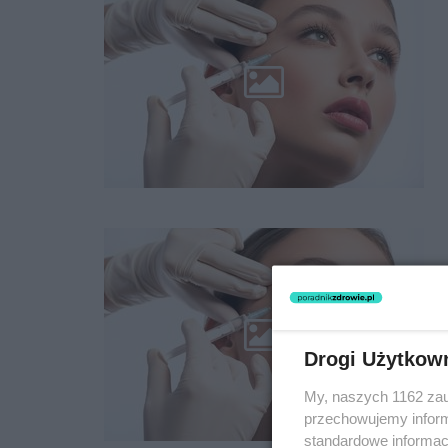
Drogi Użytkow
My, naszych 1162 zau
przechowujemy informa
standardowe informac