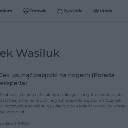
emium
Zdrowie
Żywienie
Uroda
rek Wasiluk
Jak usunąć pajączki na nogach [Porada
eksperta]
Zrobiło się ciepło i chciałabym założyć szorty lub kostium, ale
ostatniej zimy na moich nogach pojawiło się sporo naczynek
widocznych pod skórą. Na udach, z tyłu kolan i w okolicy kostek
są wręcz cał…
dodano 9-6-2020