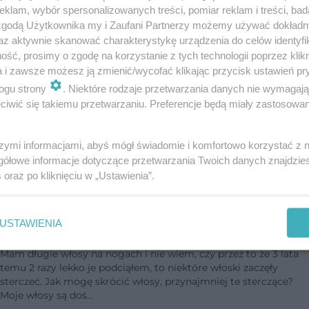
klam, wybór spersonalizowanych treści, pomiar reklam i treści, bad
 zgodą Użytkownika my i Zaufani Partnerzy możemy używać dokład
Skutki uboczne depilacji laserowej [Porada
az aktywnie skanować charakterystykę urządzenia do celów identyfi
eksperta]
ść, prosimy o zgodę na korzystanie z tych technologii poprzez klikn
a i zawsze możesz ją zmienić/wycofać klikając przycisk ustawień pr
Planuję wykonać sobie depilację laserową bikini i pach. Mimo że
ogu strony
. Niektóre rodzaje przetwarzania danych nie wymagaj
dużo na ten temat czytałam, nadal mam wiele wątpliwości. Czy
iwić się takiemu przetwarzaniu. Preferencje będą miały zastosowanie
późniejszym czasie ten zabieg nie wywoła niepożądanych
konsekwencji? Teo…
szymi informacjami, abyś mógł świadomie i komfortowo korzystać z
dodano 16-5-2016
gółowe informacje dotyczące przetwarzania Twoich danych znajdzi
s
oraz po kliknięciu w „Ustawienia”.
Usunięcie jasnego owłosienia z nóg [Porada
USTAWIENIA
eksperta]
Mam długie włosy na nogach i nie wiem, czy przez to że 3 lata
temu 2 razy lekko je podciąłem, to niektóre włoski zaczęły
sterczeć. Jak mogę skrócić włosy, przynajmniej te sterczące?
Moje włosy są doś…