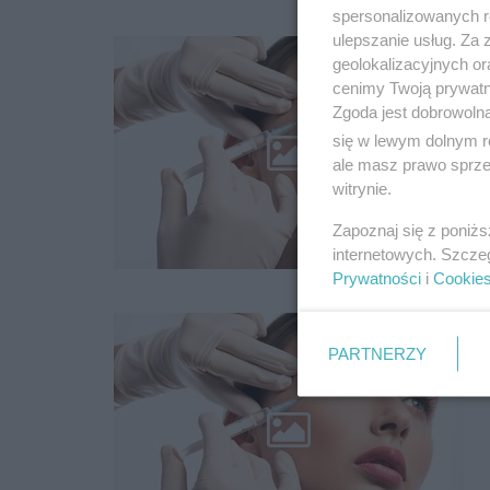
spersonalizowanych re
ulepszanie usług. Za
geolokalizacyjnych or
cenimy Twoją prywatno
Zgoda jest dobrowoln
się w lewym dolnym r
ale masz prawo sprzec
witrynie.
Zapoznaj się z poniż
internetowych. Szcze
Prywatności
i
Cookie
PARTNERZY