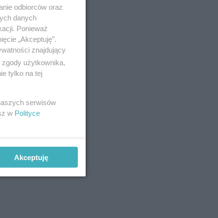
anie odbiorców oraz
nych danych
kacji. Ponieważ
ięcie „Akceptuję”.
ywatności znajdujący
ą zgody użytkownika,
 w
 tylko na tej
 naszych serwisów
esz w
Polityce
Akceptuję