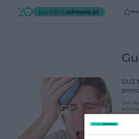
Pr
g
GUZ 
pomo
Guz najc
które s
towarzys
zgrubi
dodano 2