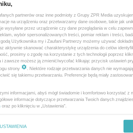
niku,
fanych partnerów oraz inne podmioty z Grupy ZPR Media uzyskujem
cje na urządzeniu oraz przetwarzamy dane osobowe, takie jak unika
je wysyłane przez urządzenie czy dane przeglądania w celu zapewn
klam, wybór spersonalizowanych treści, pomiar reklam i treści, bad
 zgodą Użytkownika my i Zaufani Partnerzy możemy używać dokład
az aktywnie skanować charakterystykę urządzenia do celów identyfi
ść, prosimy o zgodę na korzystanie z tych technologii poprzez klikn
a i zawsze możesz ją zmienić/wycofać klikając przycisk ustawień pr
ogu strony
. Niektóre rodzaje przetwarzania danych nie wymagaj
iwić się takiemu przetwarzaniu. Preferencje będą miały zastosowanie
szymi informacjami, abyś mógł świadomie i komfortowo korzystać z
gółowe informacje dotyczące przetwarzania Twoich danych znajdzi
s
oraz po kliknięciu w „Ustawienia”.
nie zastępuje porady lekarskiej. Redakcja serwisu dokłada wszelkich stara
i wydawca serwisu nie ponoszą odpowiedzialności wynikającej z zastosowani
ń zdrowotnych w rozumieniu art. 3 ust 1 ustawy o działalności leczniczej.
USTAWIENIA