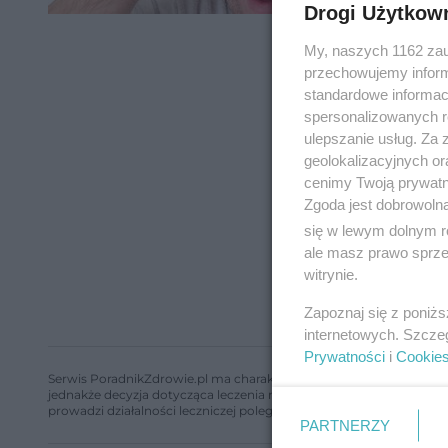
Drogi Użytkow
My, naszych 1162 zau
przechowujemy informa
standardowe informac
spersonalizowanych re
ulepszanie usług. Za
geolokalizacyjnych or
cenimy Twoją prywatno
Zgoda jest dobrowoln
się w lewym dolnym r
ale masz prawo sprzec
witrynie.
Zapoznaj się z poniż
internetowych. Szcze
Prywatności
i
Cookie
Serwis PoradnikZdrowie.pl ma charakter edukacyjny, nie stanowi i 
jednakże decyzja dotycząca leczenia należy do lekarza. Redakcja 
prowadzi działalności leczniczej polegającej na udzielaniu świadcze
PARTNERZY