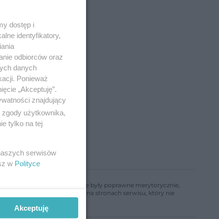
y dostęp i
lne identyfikatory,
iania
anie odbiorców oraz
nych danych
kacji. Ponieważ
ięcie „Akceptuję”.
ywatności znajdujący
ą zgody użytkownika,
 tylko na tej
 naszych serwisów
esz w
Polityce
ń, aby informacje w nim zawarte były poprawne merytorycznie,
a informacji zamieszczonych na stronach serwisu, który nie
Akceptuję