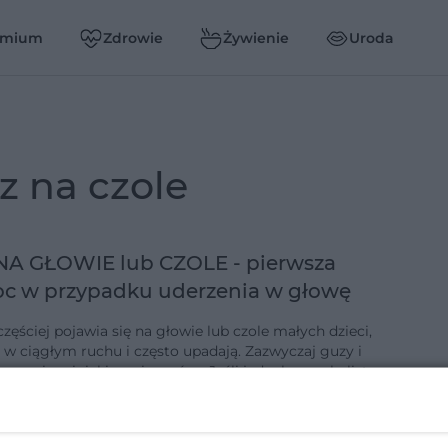
emium
Zdrowie
Żywienie
Uroda
uz na czole
NA GŁOWIE lub CZOLE - pierwsza
c w przypadku uderzenia w głowę
zęściej pojawia się na głowie lub czole małych dzieci,
ą w ciągłym ruchu i często upadają. Zazwyczaj guzy i
zące im siniaki są niegroźne. Jeśli jednak poza kulistym
eniem…
-8-2013