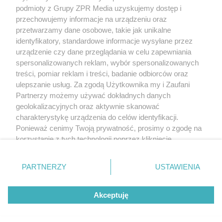
(w tym także elektroniczny lub mechaniczny) na jakimkolwiek polu
podmioty z Grupy ZPR Media uzyskujemy dostęp i
eksploatacji w jakiejkolwiek formie, włącznie z umieszczaniem w
przechowujemy informacje na urządzeniu oraz
Internecie bez pisemnej zgody właściciela praw. Jakiekolwiek użycie
przetwarzamy dane osobowe, takie jak unikalne
lub wykorzystanie utworów w całości lub w części z naruszeniem
prawa, tzn. bez właściwej zgody, jest zabronione pod groźbą kary i
identyfikatory, standardowe informacje wysyłane przez
może być ścigane prawnie.
urządzenie czy dane przeglądania w celu zapewniania
spersonalizowanych reklam, wybór spersonalizowanych
treści, pomiar reklam i treści, badanie odbiorców oraz
ulepszanie usług. Za zgodą Użytkownika my i Zaufani
Partnerzy możemy używać dokładnych danych
geolokalizacyjnych oraz aktywnie skanować
charakterystykę urządzenia do celów identyfikacji.
O nas
Ponieważ cenimy Twoją prywatność, prosimy o zgodę na
korzystanie z tych technologii poprzez kliknięcie
Informacje prawne
„Akceptuję”. Zgoda jest dobrowolna i zawsze możesz ją
Nasze serwisy
zmienić/wycofać klikając przycisk ustawień prywatności
PARTNERZY
USTAWIENIA
znajdujący się w lewym dolnym rogu strony
. Niektóre
© 2026 Grupa ZPR Media
rodzaje przetwarzania danych nie wymagają zgody
Akceptuję
użytkownika, ale masz prawo sprzeciwić się takiemu
przetwarzaniu. Preferencje będą miały zastosowanie tylko
Premium
Zdrowie
Żywienie
Uroda
na tej witrynie.