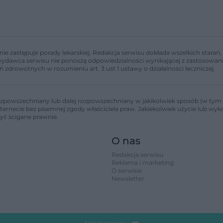
nie zastępuje porady lekarskiej. Redakcja serwisu dokłada wszelkich stara
i wydawca serwisu nie ponoszą odpowiedzialności wynikającej z zastosowani
ń zdrowotnych w rozumieniu art. 3 ust 1 ustawy o działalności leczniczej.
zpowszechniany lub dalej rozpowszechniany w jakikolwiek sposób (w tym 
nternecie bez pisemnej zgody właściciela praw. Jakiekolwiek użycie lub wy
być ścigane prawnie.
O nas
Redakcja serwisu
Reklama i marketing
O serwisie
Newsletter
Nasze serwisy