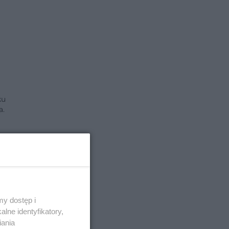
ku
a.
y dostęp i
y?
lne identyfikatory,
iania