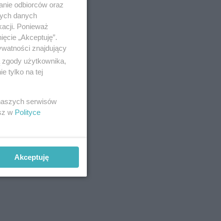
anie odbiorców oraz
nych danych
kacji. Ponieważ
ięcie „Akceptuję”.
ywatności znajdujący
ą zgody użytkownika,
 tylko na tej
 naszych serwisów
esz w
Polityce
Akceptuję