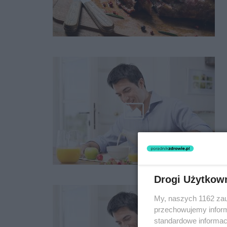
Drogi Użytkow
My, naszych 1162 zau
przechowujemy informa
standardowe informac