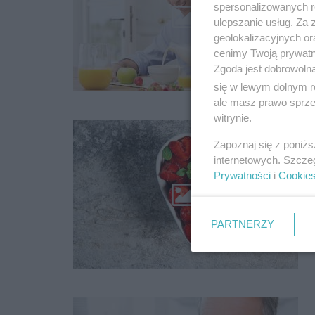
spersonalizowanych re
ulepszanie usług. Za
geolokalizacyjnych or
cenimy Twoją prywatno
Zgoda jest dobrowoln
się w lewym dolnym r
ale masz prawo sprzec
witrynie.
Zapoznaj się z poniż
internetowych. Szcze
Prywatności
i
Cookie
PARTNERZY