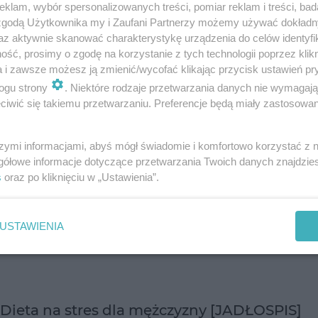
klam, wybór spersonalizowanych treści, pomiar reklam i treści, bad
odstawienia piwa, tłustych potraw, słodyczy i kalorycznych
 zgodą Użytkownika my i Zaufani Partnerzy możemy używać dokład
przekąsek oraz gazowanych napojów. Dieta na płaski brzuch ma
az aktywnie skanować charakterystykę urządzenia do celów identyfi
na celu redukcję tkanki t…
ść, prosimy o zgodę na korzystanie z tych technologii poprzez klikn
a i zawsze możesz ją zmienić/wycofać klikając przycisk ustawień pr
dodano 8-4-2013
ogu strony
. Niektóre rodzaje przetwarzania danych nie wymagaj
iwić się takiemu przetwarzaniu. Preferencje będą miały zastosowanie
Dieta dla mężczyzny pobudzająca apetyt na
szymi informacjami, abyś mógł świadomie i komfortowo korzystać z
seks
gółowe informacje dotyczące przetwarzania Twoich danych znajdzi
s
oraz po kliknięciu w „Ustawienia”.
Twój mężczyzna ma ostatnio mniejszą ochotę na seks? Zastosuj
u niego odpowiednią dietę rozbudzającą erotyczny apetyt.
Żywność jest naturalnym źródłem substancji, które wzmacniają
organizm, dodają ene…
USTAWIENIA
dodano 17-1-2011
Dieta na stres dla mężczyzny [JADŁOSPIS]