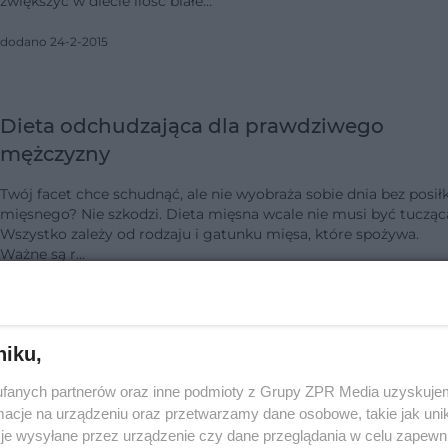
zwiększyć w diecie ilość białe…
dodano 24-2-2015
Dieta odchudzająca dla prawdziwego
mężczyzny
Twój facet chce schudnąć, ale nie wyobraża sobie dnia bez posił
mięsnego? Nie szkodzi. Dieta mięsna wcale nie musi być tucząc
Wszystko zależy od rodzaju i gatunku mięsa, które spożywa.
Ważne są r…
dodano 25-4-2014
niku,
Dieta na brzuch dla mężczyzny. Jaka
fanych partnerów oraz inne podmioty z Grupy ZPR Media uzyskujem
powinna być dieta na brzuch dla mężczyzn
cje na urządzeniu oraz przetwarzamy dane osobowe, takie jak unika
je wysyłane przez urządzenie czy dane przeglądania w celu zapewn
Dieta na brzuch dla mężczyzny wymaga przede wszystkim