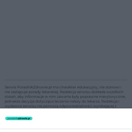
Serwis PoradnikZdrowie.pl ma charakter edukacyjny, nie stanowi i
nie zastępuje porady lekarskiej. Redakcja serwisu dokłada wszelkich
starań, aby informacje w nim zawarte były poprawne merytorycznie,
jednakże decyzja dotycząca leczenia należy do lekarza. Redakcja i
wydawca serwisu nie ponoszą odpowiedzialności wynikającej z
zastosowania informacji zamieszczonych na stronach serwisu, który
nie prowadzi działalności leczniczej polegającej na udzielaniu
świadczeń zdrowotnych w rozumieniu art. 3 ust 1 ustawy o
działalności leczniczej.