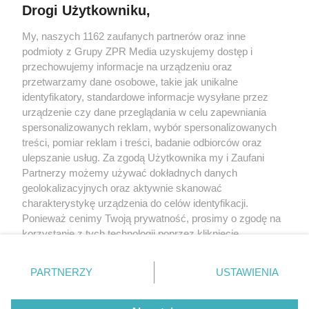
Drogi Użytkowniku,
Żaden utwór zamieszczony w serwisie nie może być powielany i
My, naszych 1162 zaufanych partnerów oraz inne
rozpowszechniany lub dalej rozpowszechniany w jakikolwiek sposób
(w tym także elektroniczny lub mechaniczny) na jakimkolwiek polu
podmioty z Grupy ZPR Media uzyskujemy dostęp i
eksploatacji w jakiejkolwiek formie, włącznie z umieszczaniem w
przechowujemy informacje na urządzeniu oraz
Internecie bez pisemnej zgody właściciela praw. Jakiekolwiek użycie
przetwarzamy dane osobowe, takie jak unikalne
lub wykorzystanie utworów w całości lub w części z naruszeniem
prawa, tzn. bez właściwej zgody, jest zabronione pod groźbą kary i
identyfikatory, standardowe informacje wysyłane przez
może być ścigane prawnie.
urządzenie czy dane przeglądania w celu zapewniania
spersonalizowanych reklam, wybór spersonalizowanych
treści, pomiar reklam i treści, badanie odbiorców oraz
ulepszanie usług. Za zgodą Użytkownika my i Zaufani
Partnerzy możemy używać dokładnych danych
geolokalizacyjnych oraz aktywnie skanować
charakterystykę urządzenia do celów identyfikacji.
O nas
Ponieważ cenimy Twoją prywatność, prosimy o zgodę na
korzystanie z tych technologii poprzez kliknięcie
Informacje prawne
„Akceptuję”. Zgoda jest dobrowolna i zawsze możesz ją
Nasze serwisy
zmienić/wycofać klikając przycisk ustawień prywatności
PARTNERZY
USTAWIENIA
znajdujący się w lewym dolnym rogu strony
. Niektóre
© 2026 Grupa ZPR Media
rodzaje przetwarzania danych nie wymagają zgody