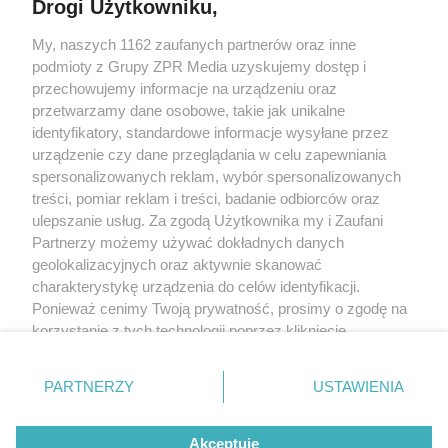
Drogi Użytkowniku,
Żaden utwór zamieszczony w serwisie nie może być powielany i
My, naszych 1162 zaufanych partnerów oraz inne
rozpowszechniany lub dalej rozpowszechniany w jakikolwiek sposób
(w tym także elektroniczny lub mechaniczny) na jakimkolwiek polu
podmioty z Grupy ZPR Media uzyskujemy dostęp i
eksploatacji w jakiejkolwiek formie, włącznie z umieszczaniem w
przechowujemy informacje na urządzeniu oraz
Internecie bez pisemnej zgody właściciela praw. Jakiekolwiek użycie
przetwarzamy dane osobowe, takie jak unikalne
lub wykorzystanie utworów w całości lub w części z naruszeniem
prawa, tzn. bez właściwej zgody, jest zabronione pod groźbą kary i
identyfikatory, standardowe informacje wysyłane przez
może być ścigane prawnie.
urządzenie czy dane przeglądania w celu zapewniania
spersonalizowanych reklam, wybór spersonalizowanych
treści, pomiar reklam i treści, badanie odbiorców oraz
ulepszanie usług. Za zgodą Użytkownika my i Zaufani
Partnerzy możemy używać dokładnych danych
geolokalizacyjnych oraz aktywnie skanować
charakterystykę urządzenia do celów identyfikacji.
O nas
Ponieważ cenimy Twoją prywatność, prosimy o zgodę na
korzystanie z tych technologii poprzez kliknięcie
Informacje prawne
„Akceptuję”. Zgoda jest dobrowolna i zawsze możesz ją
Nasze serwisy
zmienić/wycofać klikając przycisk ustawień prywatności
PARTNERZY
USTAWIENIA
znajdujący się w lewym dolnym rogu strony
. Niektóre
© 2026 Grupa ZPR Media
rodzaje przetwarzania danych nie wymagają zgody
Akceptuję
użytkownika, ale masz prawo sprzeciwić się takiemu