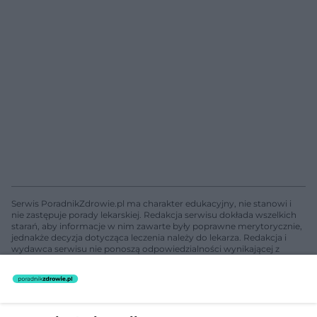
Serwis PoradnikZdrowie.pl ma charakter edukacyjny, nie stanowi i
nie zastępuje porady lekarskiej. Redakcja serwisu dokłada wszelkich
starań, aby informacje w nim zawarte były poprawne merytorycznie,
jednakże decyzja dotycząca leczenia należy do lekarza. Redakcja i
wydawca serwisu nie ponoszą odpowiedzialności wynikającej z
zastosowania informacji zamieszczonych na stronach serwisu, który
nie prowadzi działalności leczniczej polegającej na udzielaniu
świadczeń zdrowotnych w rozumieniu art. 3 ust 1 ustawy o
działalności leczniczej.