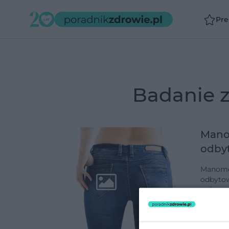
Pr
badanie
Mano
odbyt
Manomet
odbytow
zwierac
zabieg
dodano 3