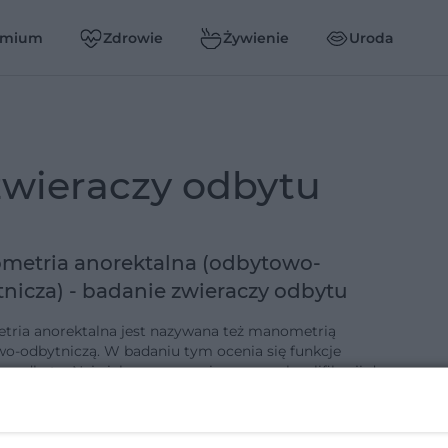
emium
Zdrowie
Żywienie
Uroda
 zwieraczy odbytu
metria anorektalna (odbytowo-
nicza) - badanie zwieraczy odbytu
ria anorektalna jest nazywana też manometrią
o-odbytniczą. W badaniu tym ocenia się funkcje
zy odbytu. Największe znaczenie ma przy kwalifikacji do
ów operacyjnych końcoweg…
-11-2013