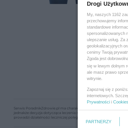
Drogi Użytkow
My, naszych 1162 zau
przechowujemy informa
standardowe informac
spersonalizowanych re
ulepszanie usług. Za
geolokalizacyjnych or
cenimy Twoją prywatno
Zgoda jest dobrowoln
się w lewym dolnym r
ale masz prawo sprzec
witrynie.
Zapoznaj się z poniż
internetowych. Szcze
Prywatności
i
Cookie
Serwis PoradnikZdrowie.pl ma charakter edukacyjny, nie stanowi i 
jednakże decyzja dotycząca leczenia należy do lekarza. Redakcja 
prowadzi działalności leczniczej polegającej na udzielaniu świadcze
PARTNERZY