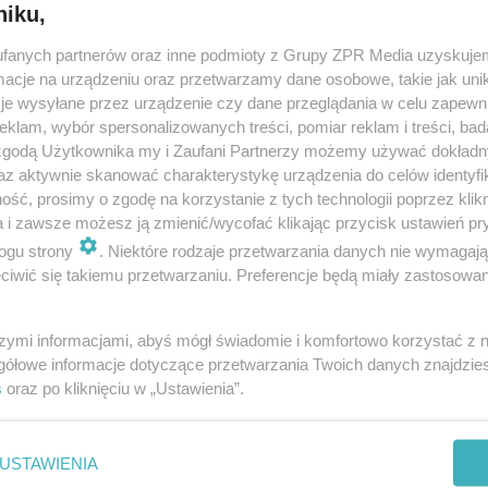
niku,
fanych partnerów oraz inne podmioty z Grupy ZPR Media uzyskujem
cje na urządzeniu oraz przetwarzamy dane osobowe, takie jak unika
je wysyłane przez urządzenie czy dane przeglądania w celu zapewn
klam, wybór spersonalizowanych treści, pomiar reklam i treści, bad
 zgodą Użytkownika my i Zaufani Partnerzy możemy używać dokład
az aktywnie skanować charakterystykę urządzenia do celów identyfi
ść, prosimy o zgodę na korzystanie z tych technologii poprzez klikn
a i zawsze możesz ją zmienić/wycofać klikając przycisk ustawień pr
ogu strony
. Niektóre rodzaje przetwarzania danych nie wymagaj
iwić się takiemu przetwarzaniu. Preferencje będą miały zastosowanie
szymi informacjami, abyś mógł świadomie i komfortowo korzystać z
gółowe informacje dotyczące przetwarzania Twoich danych znajdzi
s
oraz po kliknięciu w „Ustawienia”.
nie zastępuje porady lekarskiej. Redakcja serwisu dokłada wszelkich stara
i wydawca serwisu nie ponoszą odpowiedzialności wynikającej z zastosowani
ń zdrowotnych w rozumieniu art. 3 ust 1 ustawy o działalności leczniczej.
USTAWIENIA