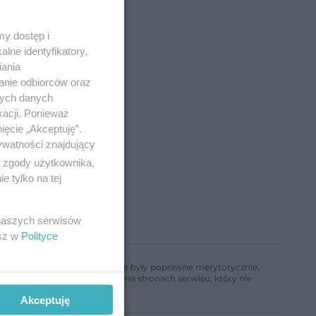
y dostęp i
lne identyfikatory,
iania
anie odbiorców oraz
nych danych
kacji. Ponieważ
ięcie „Akceptuję”.
ywatności znajdujący
ą zgody użytkownika,
 tylko na tej
 naszych serwisów
esz w
Polityce
ń, aby informacje w nim zawarte były poprawne merytorycznie,
a informacji zamieszczonych na stronach serwisu, który nie
Akceptuję