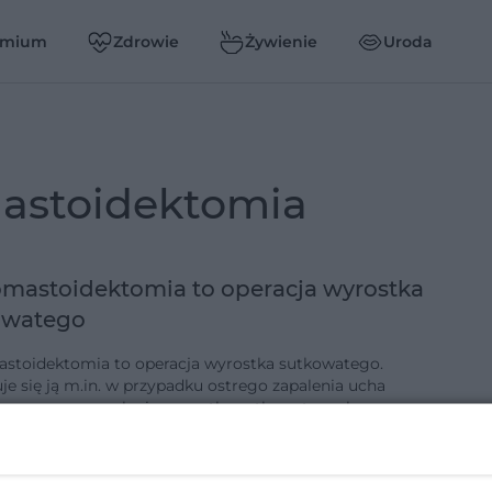
emium
Zdrowie
Żywienie
Uroda
mastoidektomia
mastoidektomia to operacja wyrostka
owatego
stoidektomia to operacja wyrostka sutkowatego.
e się ją m.in. w przypadku ostrego zapalenia ucha
znego czy zapalenia wyrostka sutkowatego, by
yć rozprzestrzenianie się st…
-11-2015