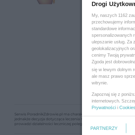
Drogi Użytkow
My, naszych 1162 zau
przechowujemy informa
standardowe informac
spersonalizowanych re
ulepszanie usług. Za
geolokalizacyjnych or
cenimy Twoją prywatno
Zgoda jest dobrowoln
się w lewym dolnym r
ale masz prawo sprzec
witrynie.
Zapoznaj się z poniż
internetowych. Szcze
Prywatności
i
Cookie
Serwis PoradnikZdrowie.pl ma charakter edukacyjny, nie stanowi i 
jednakże decyzja dotycząca leczenia należy do lekarza. Redakcja 
prowadzi działalności leczniczej polegającej na udzielaniu świadcze
PARTNERZY