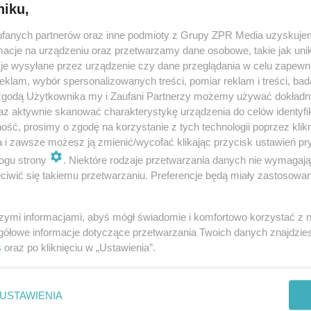
niku,
fanych partnerów oraz inne podmioty z Grupy ZPR Media uzyskujem
cje na urządzeniu oraz przetwarzamy dane osobowe, takie jak unika
je wysyłane przez urządzenie czy dane przeglądania w celu zapewn
klam, wybór spersonalizowanych treści, pomiar reklam i treści, bad
 zgodą Użytkownika my i Zaufani Partnerzy możemy używać dokład
az aktywnie skanować charakterystykę urządzenia do celów identyfi
ść, prosimy o zgodę na korzystanie z tych technologii poprzez klikn
a i zawsze możesz ją zmienić/wycofać klikając przycisk ustawień pr
ogu strony
. Niektóre rodzaje przetwarzania danych nie wymagaj
iwić się takiemu przetwarzaniu. Preferencje będą miały zastosowanie
szymi informacjami, abyś mógł świadomie i komfortowo korzystać z
gółowe informacje dotyczące przetwarzania Twoich danych znajdzi
s
oraz po kliknięciu w „Ustawienia”.
nie zastępuje porady lekarskiej. Redakcja serwisu dokłada wszelkich stara
i wydawca serwisu nie ponoszą odpowiedzialności wynikającej z zastosowani
ń zdrowotnych w rozumieniu art. 3 ust 1 ustawy o działalności leczniczej.
USTAWIENIA