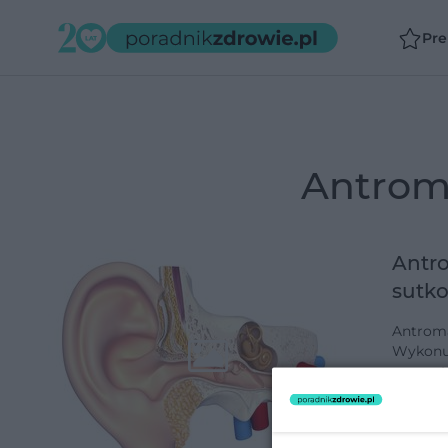
Pr
antro
Antro
sutk
Antroma
Wykonuj
wewnętr
ogranicz
dodano 16