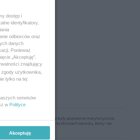
y dostęp i
lne identyfikatory,
iania
anie odbiorców oraz
nych danych
kacji. Ponieważ
ięcie „Akceptuję”.
ywatności znajdujący
ą zgody użytkownika,
 tylko na tej
 naszych serwisów
esz w
Polityce
ń, aby informacje w nim zawarte były poprawne merytorycznie,
a informacji zamieszczonych na stronach serwisu, który nie
Akceptuję