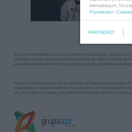
internetowych. Szcze
Prywatności
i
Cookie
PARTNERZY
Serwis PoradnikZdrowie.pl ma charakter edukacyjny, nie stanowi i 
jednakże decyzja dotycząca leczenia należy do lekarza. Redakcja 
prowadzi działalności leczniczej polegającej na udzielaniu świadcze
Żaden utwór zamieszczony w serwisie nie może być powielany i ro
eksploatacji w jakiejkolwiek formie, włącznie z umieszczaniem w I
tzn. bez właściwej zgody, jest zabronione pod groźbą kary i może 