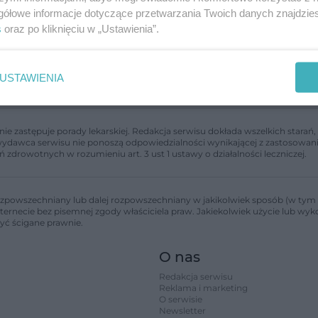
które posiadają te cechy, nazywane są albinosami - mają bardzo
gółowe informacje dotyczące przetwarzania Twoich danych znajdzi
jasną skórę, bi…
s
oraz po kliknięciu w „Ustawienia”.
dodano 5-3-2019
USTAWIENIA
nie zastępuje porady lekarskiej. Redakcja serwisu dokłada wszelkich stara
i wydawca serwisu nie ponoszą odpowiedzialności wynikającej z zastosowani
ń zdrowotnych w rozumieniu art. 3 ust 1 ustawy o działalności leczniczej.
zpowszechniany lub dalej rozpowszechniany w jakikolwiek sposób (w tym 
nternecie bez pisemnej zgody właściciela praw. Jakiekolwiek użycie lub wy
być ścigane prawnie.
O nas
Redakcja serwisu
Reklama i marketing
O serwisie
Newsletter