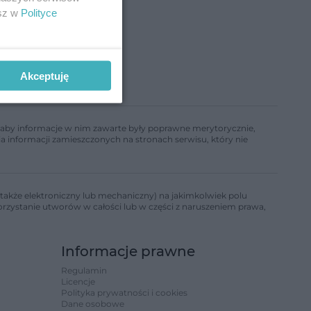
esz w
Polityce
Akceptuję
ń, aby informacje w nim zawarte były poprawne merytorycznie,
a informacji zamieszczonych na stronach serwisu, który nie
także elektroniczny lub mechaniczny) na jakimkolwiek polu
korzystanie utworów w całości lub w części z naruszeniem prawa,
Informacje prawne
Regulamin
Licencje
Polityka prywatności i cookies
Dane osobowe