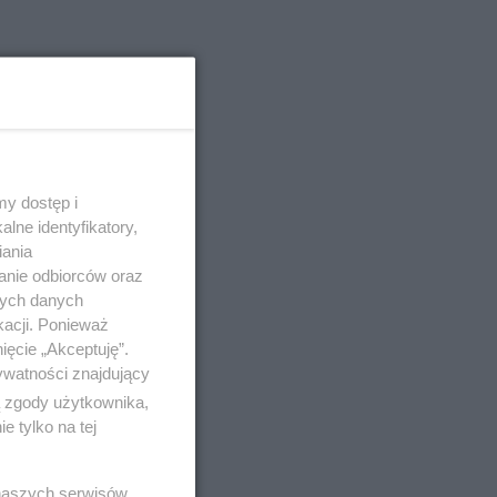
y dostęp i
lne identyfikatory,
iania
anie odbiorców oraz
nych danych
kacji. Ponieważ
ięcie „Akceptuję”.
ywatności znajdujący
ą zgody użytkownika,
 tylko na tej
 naszych serwisów