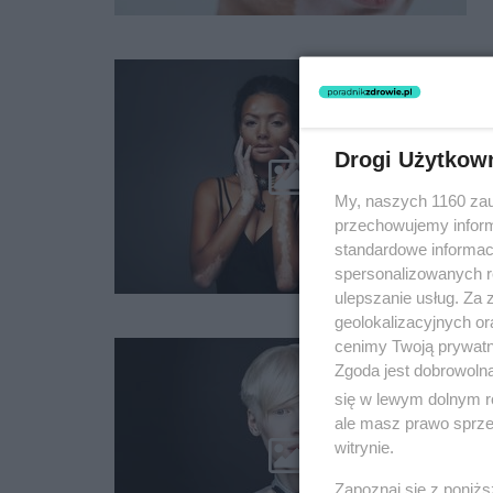
Drogi Użytkow
My, naszych 1160 zau
przechowujemy informa
standardowe informac
spersonalizowanych re
ulepszanie usług. Za
geolokalizacyjnych or
cenimy Twoją prywatno
Zgoda jest dobrowoln
się w lewym dolnym r
ale masz prawo sprzec
witrynie.
Zapoznaj się z poniż