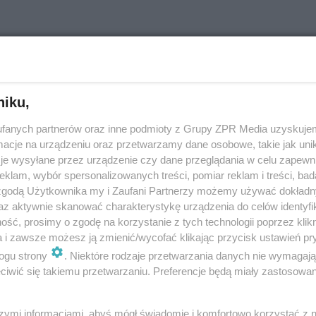
Bielactwo: przyczyny, objawy, leczenie
Bielactwo to nie tyle choroba, co defekt skóry, polegający na
braku pigmentu w skórze, włosach i tęczówce oczu. Brak
niku,
melaniny nie powoduje u chorego bólu, a jedynie
rozprzestrzeniające się białe pla…
fanych partnerów oraz inne podmioty z Grupy ZPR Media uzyskujem
cje na urządzeniu oraz przetwarzamy dane osobowe, takie jak unika
dodano 10-8-2020
je wysyłane przez urządzenie czy dane przeglądania w celu zapewn
klam, wybór spersonalizowanych treści, pomiar reklam i treści, bad
 zgodą Użytkownika my i Zaufani Partnerzy możemy używać dokład
az aktywnie skanować charakterystykę urządzenia do celów identyfi
ść, prosimy o zgodę na korzystanie z tych technologii poprzez klikn
Albinizm (bielactwo wrodzone) - rodzaje,
a i zawsze możesz ją zmienić/wycofać klikając przycisk ustawień pr
przyczyny, objawy. Czy albinizm można
ogu strony
. Niektóre rodzaje przetwarzania danych nie wymagaj
wyleczyć?
iwić się takiemu przetwarzaniu. Preferencje będą miały zastosowanie
Albinizm, inaczej bielactwo wrodzone, to dziedziczny brak lub
niedobór barwnika w skórze, włosach i tęczówce oka. Osoby,
szymi informacjami, abyś mógł świadomie i komfortowo korzystać z