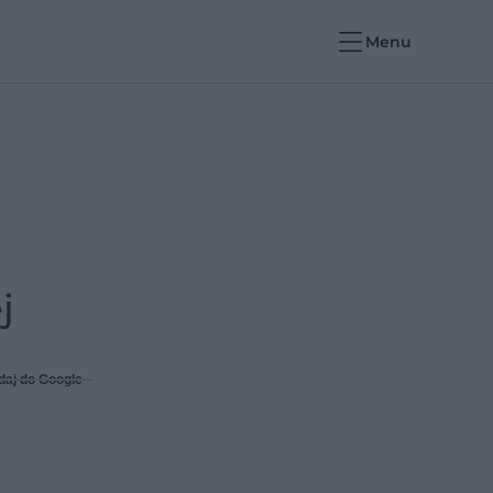
Menu
j
daj do Google