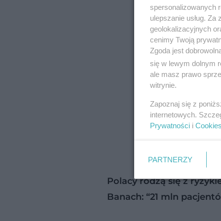
spersonalizowanych re
ulepszanie usług. Za
geolokalizacyjnych or
cenimy Twoją prywatno
Zgoda jest dobrowoln
się w lewym dolnym r
ale masz prawo sprzec
witrynie.
Zapoznaj się z poniż
internetowych. Szcze
Prywatności
i
Cookie
PARTNERZY
Polacy rodzą się z ryzy
Banach: “21 mln pacjent