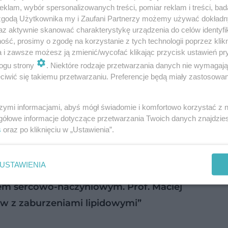
klam, wybór spersonalizowanych treści, pomiar reklam i treści, bad
 zgodą Użytkownika my i Zaufani Partnerzy możemy używać dokład
az aktywnie skanować charakterystykę urządzenia do celów identyfi
ść, prosimy o zgodę na korzystanie z tych technologii poprzez klikn
a i zawsze możesz ją zmienić/wycofać klikając przycisk ustawień pr
ogu strony
. Niektóre rodzaje przetwarzania danych nie wymagaj
iwić się takiemu przetwarzaniu. Preferencje będą miały zastosowanie
szymi informacjami, abyś mógł świadomie i komfortowo korzystać z
gółowe informacje dotyczące przetwarzania Twoich danych znajdzi
s
oraz po kliknięciu w „Ustawienia”.
USTAWIENIA
kiem sercowo-naczyniowym. Prof. Maciej
ów z zaburzeniami lipidowymi”