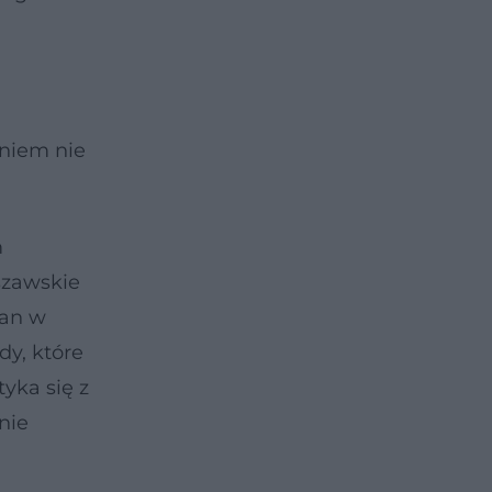
eniem nie
m
szawskie
ian w
dy, które
yka się z
nie