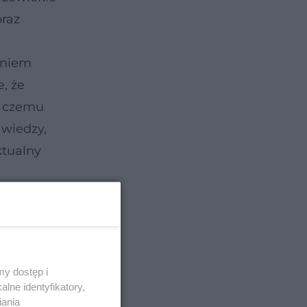
raz
zeniem
, że
i czemu
wiedzy,
ktualny
ia na
of. Adama
y dostęp i
lne identyfikatory,
iania