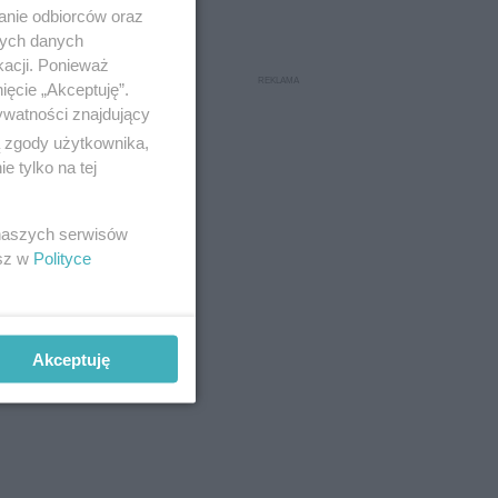
anie odbiorców oraz
nych danych
kacji. Ponieważ
ięcie „Akceptuję”.
ywatności znajdujący
ą zgody użytkownika,
 tylko na tej
 naszych serwisów
esz w
Polityce
Akceptuję