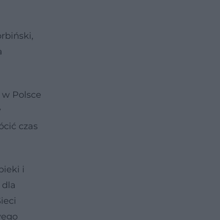
rbiński,
a
 w Polsce
y
ócić czas
ieki i
 dla
ieci
wego