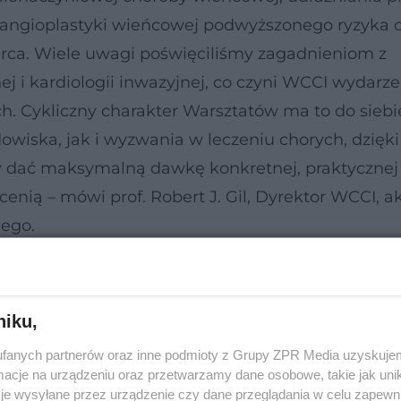
angioplastyki wieńcowej podwyższonego ryzyka o
erca. Wiele uwagi poświęciliśmy zagadnieniom z
nej i kardiologii inwazyjnej, co czyni WCCI wydar
 Cykliczny charakter Warsztatów ma to do siebie
wiska, jak i wyzwania w leczeniu chorych, dzięk
 dać maksymalną dawkę konkretnej, praktycznej 
enią – mówi prof. Robert J. Gil, Dyrektor WCCI, a
nego.
nej dyskusji, ale także do zdobycia praktycznych
Warsaw CTO. Uczestnicy mieli możliwość śledzen
niku,
anych przez wybitnych specjalistów, m. in. pr
fanych partnerów oraz inne podmioty z Grupy ZPR Media uzyskujem
o cieszyły się na tegorocznych Warsztatach
cje na urządzeniu oraz przetwarzamy dane osobowe, takie jak unika
je wysyłane przez urządzenie czy dane przeglądania w celu zapewn