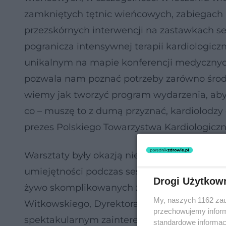
zamkniętych tętnic wieńcowych, zabiegach 
przezskórnych interwencji na zastawkach s
pogranicza intensywnej terapii kardiologicz
unikalnym na mapie konferencji medycznych.
pozwala nam poznać potrzeby zarówno środo
wiemy jak tworzyć program wydarzenia, aby
co – muszę to z dumą przyznać, kardiolodzy c
prezes Polskiego Towarzystwa Kardiologicz
Warsztaty były okazją nie tylko do teoretycz
umiejętności podczas sesji WARSAW CHIP i 
Drogi Użytkow
żywo skomplikowanych zabiegów przeprowadz
My, naszych 1162 zau
Witkowskiego, Dyrektora WCCI. Sesje na żyw
przechowujemy informa
spektakularnym zainteresowaniem.
standardowe informac