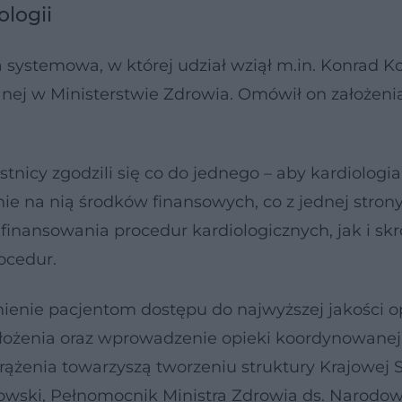
ologii
systemowa, w której udział wziął m.in. Konrad Ko
ej w Ministerstwie Zdrowia. Omówił on założeni
icy zgodzili się co do jednego – aby kardiologia
nie na nią środków finansowych, co z jednej stron
inansowania procedur kardiologicznych, jak i skr
ocedur.
ienie pacjentom dostępu do najwyższej jakości op
ałożenia oraz wprowadzenie opieki koordynowanej
ążenia towarzyszą tworzeniu struktury Krajowej S
tkowski, Pełnomocnik Ministra Zdrowia ds. Narodo