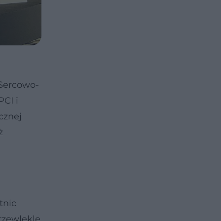
 Sercowo-
CI i
cznej
ż
tnic
rzewlekle