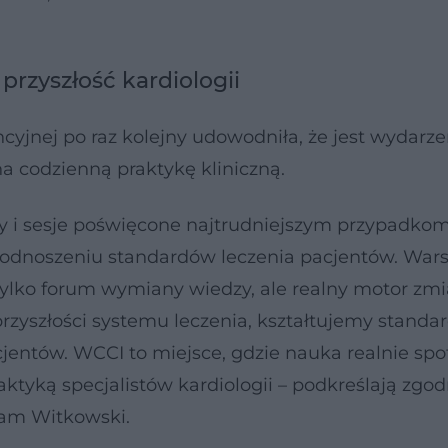
przyszłość kardiologii
cyjnej po raz kolejny udowodniła, że jest wydarz
a codzienną praktykę kliniczną.
ty i sesje poświęcone najtrudniejszym przypadko
podnoszeniu standardów leczenia pacjentów. War
 tylko forum wymiany wiedzy, ale realny motor zm
rzyszłości systemu leczenia, kształtujemy standar
jentów. WCCI to miejsce, gdzie nauka realnie spot
aktyką specjalistów kardiologii – podkreślają zgod
Adam Witkowski.