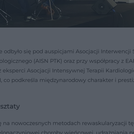
 odbyło się pod auspicjami Asocjacji Interwencji
ogicznego (AISN PTK) oraz przy współpracy z EAP
eksperci Asocjacji Intensywnej Terapii Kardiologi
, co podkreśla międzynarodowy charakter i presti
sztaty
ę na nowoczesnych metodach rewaskularyzacji tę
elonaczyniowej choroby wieńcowej, udrażniania p