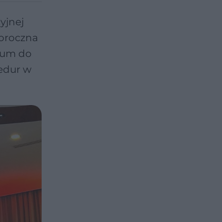
yjnej
goroczna
orum do
cedur w