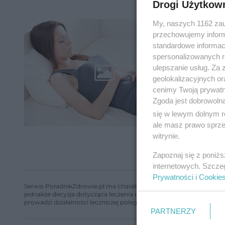
Drogi Użytkow
My, naszych 1162 zau
Drug
przechowujemy informa
standardowe informac
spersonalizowanych re
ulepszanie usług. Za
geolokalizacyjnych or
cenimy Twoją prywatno
Zgoda jest dobrowoln
się w lewym dolnym r
ale masz prawo sprzec
witrynie.
Zapoznaj się z poniż
internetowych. Szcze
Prywatności
i
Cookie
Serwis PoradnikZdrowie.pl ma charakter edukacyjny, nie stanowi i 
jednakże decyzja dotycząca leczenia należy do lekarza. Redakcja 
prowadzi działalności leczniczej polegającej na udzielaniu świadcze
PARTNERZY