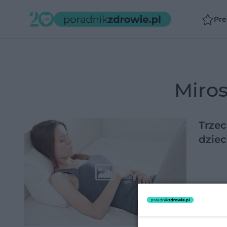
Pr
Miro
Trze
dzie