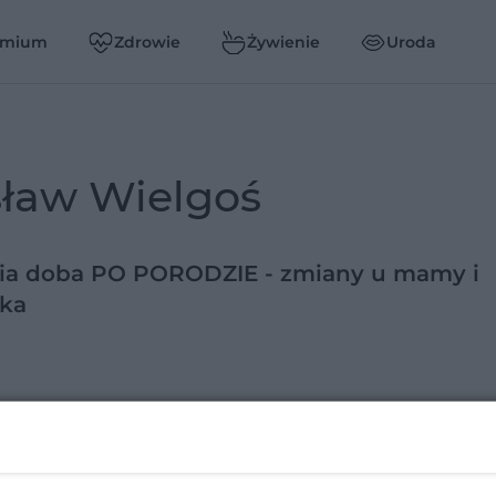
emium
Zdrowie
Żywienie
Uroda
sław Wielgoś
cia doba PO PORODZIE - zmiany u mamy i
cka