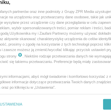
niku,
fanych partnerów oraz inne podmioty z Grupy ZPR Media uzyskujem
a doba PO PORODZIE - zmiany u mamy i d
cje na urządzeniu oraz przetwarzamy dane osobowe, takie jak unika
je wysyłane przez urządzenie czy dane przeglądania w celu zapewn
klam, wybór spersonalizowanych treści, pomiar reklam i treści, bad
 zgodą Użytkownika my i Zaufani Partnerzy możemy używać dokład
az aktywnie skanować charakterystykę urządzenia do celów identyfi
ść, prosimy o zgodę na korzystanie z tych technologii poprzez klikn
a i zawsze możesz ją zmienić/wycofać klikając przycisk ustawień pr
ogu strony
. Niektóre rodzaje przetwarzania danych nie wymagaj
iwić się takiemu przetwarzaniu. Preferencje będą miały zastosowanie
szymi informacjami, abyś mógł świadomie i komfortowo korzystać z
gółowe informacje dotyczące przetwarzania Twoich danych znajdzi
s
oraz po kliknięciu w „Ustawienia”.
nie zastępuje porady lekarskiej. Redakcja serwisu dokłada wszelkich stara
i wydawca serwisu nie ponoszą odpowiedzialności wynikającej z zastosowani
ń zdrowotnych w rozumieniu art. 3 ust 1 ustawy o działalności leczniczej.
USTAWIENIA