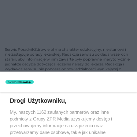
Serwis PoradnikZdrowie.pl ma charakter edukacyjny, nie stanowi i
nie zastępuje porady lekarskiej. Redakcja serwisu dokłada wszelkich
starań, aby informacje w nim zawarte były poprawne merytorycznie,
jednakże decyzja dotycząca leczenia należy do lekarza. Redakcja i
wydawca serwisu nie ponoszą odpowiedzialności wynikającej z
zastosowania informacji zamieszczonych na stronach serwisu, który
nie prowadzi działalności leczniczej polegającej na udzielaniu
świadczeń zdrowotnych w rozumieniu art. 3 ust 1 ustawy o
działalności leczniczej.
Drogi Użytkowniku,
Żaden utwór zamieszczony w serwisie nie może być powielany i
My, naszych 1162 zaufanych partnerów oraz inne
rozpowszechniany lub dalej rozpowszechniany w jakikolwiek sposób
(w tym także elektroniczny lub mechaniczny) na jakimkolwiek polu
podmioty z Grupy ZPR Media uzyskujemy dostęp i
eksploatacji w jakiejkolwiek formie, włącznie z umieszczaniem w
przechowujemy informacje na urządzeniu oraz
Internecie bez pisemnej zgody właściciela praw. Jakiekolwiek użycie
przetwarzamy dane osobowe, takie jak unikalne
lub wykorzystanie utworów w całości lub w części z naruszeniem