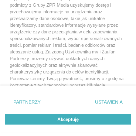
(w tym także elektroniczny lub mechaniczny) na jakimkolwiek polu
podmioty z Grupy ZPR Media uzyskujemy dostęp i
eksploatacji w jakiejkolwiek formie, włącznie z umieszczaniem w
przechowujemy informacje na urządzeniu oraz
Internecie bez pisemnej zgody właściciela praw. Jakiekolwiek użycie
przetwarzamy dane osobowe, takie jak unikalne
lub wykorzystanie utworów w całości lub w części z naruszeniem
prawa, tzn. bez właściwej zgody, jest zabronione pod groźbą kary i
identyfikatory, standardowe informacje wysyłane przez
może być ścigane prawnie.
urządzenie czy dane przeglądania w celu zapewniania
spersonalizowanych reklam, wybór spersonalizowanych
treści, pomiar reklam i treści, badanie odbiorców oraz
ulepszanie usług. Za zgodą Użytkownika my i Zaufani
Partnerzy możemy używać dokładnych danych
geolokalizacyjnych oraz aktywnie skanować
charakterystykę urządzenia do celów identyfikacji.
O nas
Ponieważ cenimy Twoją prywatność, prosimy o zgodę na
korzystanie z tych technologii poprzez kliknięcie
Informacje prawne
„Akceptuję”. Zgoda jest dobrowolna i zawsze możesz ją
Nasze serwisy
zmienić/wycofać klikając przycisk ustawień prywatności
PARTNERZY
USTAWIENIA
znajdujący się w lewym dolnym rogu strony
. Niektóre
© 2026 Grupa ZPR Media
rodzaje przetwarzania danych nie wymagają zgody
Akceptuję
użytkownika, ale masz prawo sprzeciwić się takiemu
przetwarzaniu. Preferencje będą miały zastosowanie tylko
Premium
Zdrowie
Żywienie
Uroda
na tej witrynie.