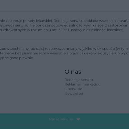
nie zastępuje porady lekarskiej. Redakcja serwisu dokłada wszelkich stara
i wydawca serwisu nie ponoszą odpowiedzialności wynikającej z zastosowani
ń zdrowotnych w rozumieniu art. 3 ust 1 ustawy o działalności leczniczej.
zpowszechniany lub dalej rozpowszechniany w jakikolwiek sposób (w tym 
nternecie bez pisemnej zgody właściciela praw. Jakiekolwiek użycie lub wy
być ścigane prawnie.
O nas
Redakcja serwisu
Reklama i marketing
O serwisie
Newsletter
Nasze serwisy