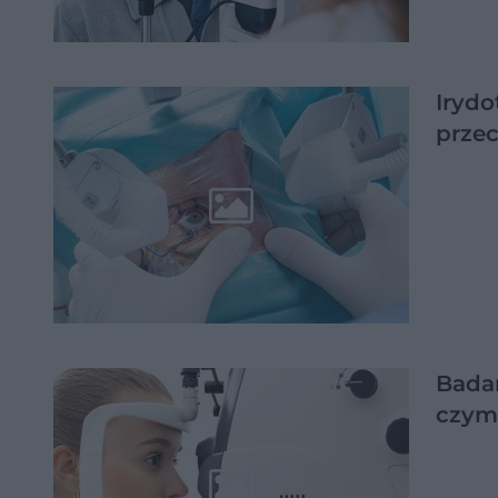
Irydo
prze
Bada
czym