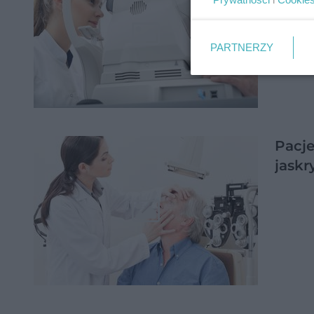
PARTNERZY
Pacje
jaskr