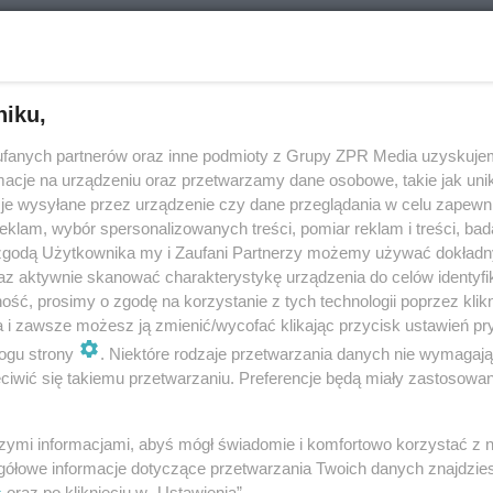
niku,
fanych partnerów oraz inne podmioty z Grupy ZPR Media uzyskujem
ymetria: badanie grubości rogówki
cje na urządzeniu oraz przetwarzamy dane osobowe, takie jak unika
je wysyłane przez urządzenie czy dane przeglądania w celu zapewn
klam, wybór spersonalizowanych treści, pomiar reklam i treści, bad
 zgodą Użytkownika my i Zaufani Partnerzy możemy używać dokład
az aktywnie skanować charakterystykę urządzenia do celów identyfi
ść, prosimy o zgodę na korzystanie z tych technologii poprzez klikn
a i zawsze możesz ją zmienić/wycofać klikając przycisk ustawień pr
ogu strony
. Niektóre rodzaje przetwarzania danych nie wymagaj
iwić się takiemu przetwarzaniu. Preferencje będą miały zastosowanie
a zamkniętego kąta: przyczyny, objawy, lec
szymi informacjami, abyś mógł świadomie i komfortowo korzystać z
gółowe informacje dotyczące przetwarzania Twoich danych znajdzi
s
oraz po kliknięciu w „Ustawienia”.