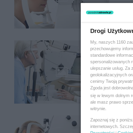
Drogi Użytkow
My, naszych 1160 zau
Pach
przechowujemy informa
standardowe informac
spersonalizowanych re
ulepszanie usług. Za
geolokalizacyjnych or
cenimy Twoją prywatno
Zgoda jest dobrowoln
się w lewym dolnym r
ale masz prawo sprzec
witrynie.
Jaskr
Zapoznaj się z poniż
internetowych. Szcze
Prywatności
i
Cookie