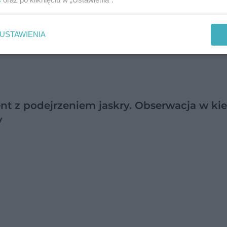
USTAWIENIA
nt z podejrzeniem jaskry. Obserwacja w ki
y