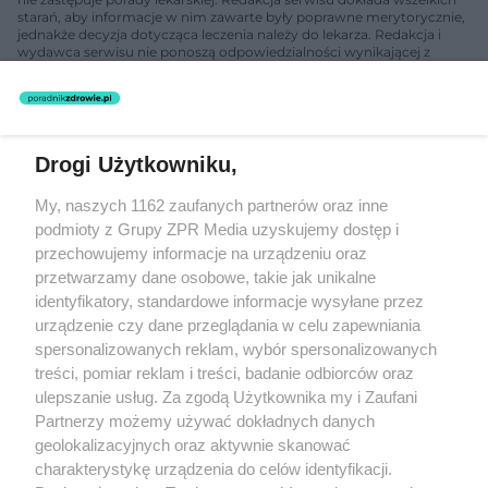
starań, aby informacje w nim zawarte były poprawne merytorycznie,
jednakże decyzja dotycząca leczenia należy do lekarza. Redakcja i
wydawca serwisu nie ponoszą odpowiedzialności wynikającej z
zastosowania informacji zamieszczonych na stronach serwisu, który
nie prowadzi działalności leczniczej polegającej na udzielaniu
świadczeń zdrowotnych w rozumieniu art. 3 ust 1 ustawy o
działalności leczniczej.
Drogi Użytkowniku,
Żaden utwór zamieszczony w serwisie nie może być powielany i
My, naszych 1162 zaufanych partnerów oraz inne
rozpowszechniany lub dalej rozpowszechniany w jakikolwiek sposób
(w tym także elektroniczny lub mechaniczny) na jakimkolwiek polu
podmioty z Grupy ZPR Media uzyskujemy dostęp i
eksploatacji w jakiejkolwiek formie, włącznie z umieszczaniem w
przechowujemy informacje na urządzeniu oraz
Internecie bez pisemnej zgody właściciela praw. Jakiekolwiek użycie
przetwarzamy dane osobowe, takie jak unikalne
lub wykorzystanie utworów w całości lub w części z naruszeniem
prawa, tzn. bez właściwej zgody, jest zabronione pod groźbą kary i
identyfikatory, standardowe informacje wysyłane przez
może być ścigane prawnie.
urządzenie czy dane przeglądania w celu zapewniania
spersonalizowanych reklam, wybór spersonalizowanych
treści, pomiar reklam i treści, badanie odbiorców oraz
ulepszanie usług. Za zgodą Użytkownika my i Zaufani
Partnerzy możemy używać dokładnych danych
geolokalizacyjnych oraz aktywnie skanować
charakterystykę urządzenia do celów identyfikacji.
O nas