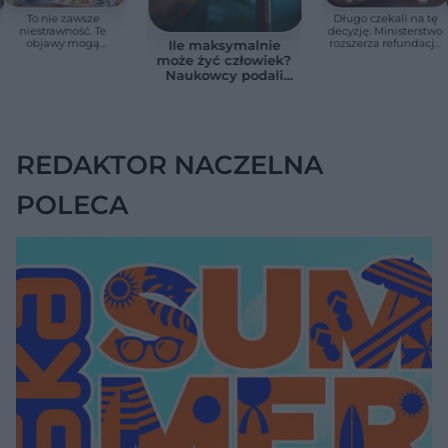
To nie zawsze
Długo czekali na tę
niestrawność. Te
decyzję. Ministerstwo
objawy mogą
rozszerza refundację
Ile maksymalnie
wskazywać na raka
pomp insulinowych
może żyć człowiek?
trzustki
Naukowcy podali
zaskakującą liczbę
REDAKTOR NACZELNA
POLECA