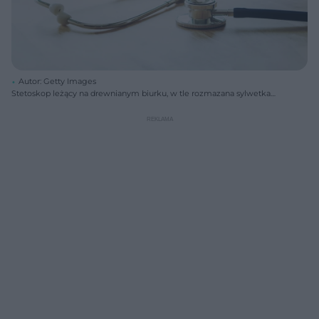
Autor: Getty Images
Stetoskop leżący na drewnianym biurku, w tle rozmazana sylwetka
lekarza lub pracownika medycznego w białym kitlu, który pisze na
laptopie. Scena symbolizuje nowoczesną diagnostykę i informacje o
zdrowiu, które znajdziesz na Poradnik Zdrowie.