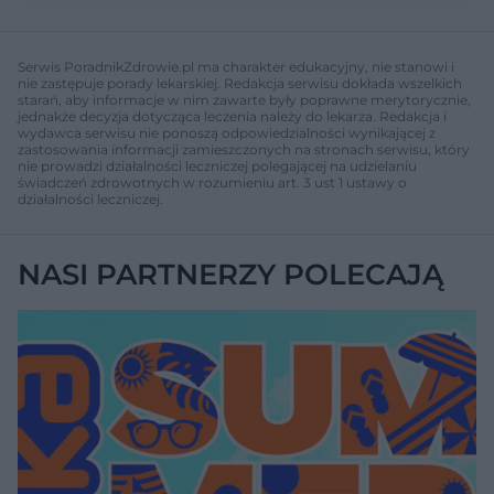
Serwis PoradnikZdrowie.pl ma charakter edukacyjny, nie stanowi i
nie zastępuje porady lekarskiej. Redakcja serwisu dokłada wszelkich
starań, aby informacje w nim zawarte były poprawne merytorycznie,
jednakże decyzja dotycząca leczenia należy do lekarza. Redakcja i
wydawca serwisu nie ponoszą odpowiedzialności wynikającej z
zastosowania informacji zamieszczonych na stronach serwisu, który
nie prowadzi działalności leczniczej polegającej na udzielaniu
świadczeń zdrowotnych w rozumieniu art. 3 ust 1 ustawy o
działalności leczniczej.
NASI PARTNERZY POLECAJĄ