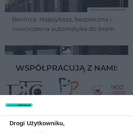
MATERIAŁ SPONSOROWANY
Beninca. Najszybsza, bezpieczna i
nowoczesna automatyka do bram
WSPÓŁPRACUJĄ Z NAMI:
Drogi Użytkowniku,
Żaden utwór zamieszczony w serwisie nie może być powielany i