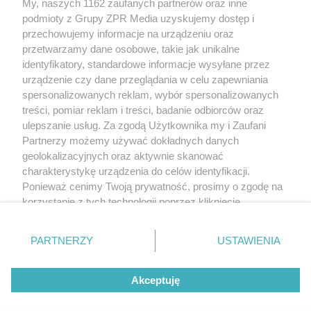
My, naszych 1162 zaufanych partnerów oraz inne
rozpowszechniany lub dalej rozpowszechniany w jakikolwiek sposób
(w tym także elektroniczny lub mechaniczny) na jakimkolwiek polu
podmioty z Grupy ZPR Media uzyskujemy dostęp i
eksploatacji w jakiejkolwiek formie, włącznie z umieszczaniem w
przechowujemy informacje na urządzeniu oraz
Internecie bez pisemnej zgody właściciela praw. Jakiekolwiek użycie
przetwarzamy dane osobowe, takie jak unikalne
lub wykorzystanie utworów w całości lub w części z naruszeniem
prawa, tzn. bez właściwej zgody, jest zabronione pod groźbą kary i
identyfikatory, standardowe informacje wysyłane przez
może być ścigane prawnie.
urządzenie czy dane przeglądania w celu zapewniania
spersonalizowanych reklam, wybór spersonalizowanych
treści, pomiar reklam i treści, badanie odbiorców oraz
ulepszanie usług. Za zgodą Użytkownika my i Zaufani
Partnerzy możemy używać dokładnych danych
geolokalizacyjnych oraz aktywnie skanować
charakterystykę urządzenia do celów identyfikacji.
O nas
Ponieważ cenimy Twoją prywatność, prosimy o zgodę na
korzystanie z tych technologii poprzez kliknięcie
Informacje prawne
„Akceptuję”. Zgoda jest dobrowolna i zawsze możesz ją
Nasze serwisy
zmienić/wycofać klikając przycisk ustawień prywatności
PARTNERZY
USTAWIENIA
znajdujący się w lewym dolnym rogu strony
. Niektóre
© 2026 Grupa ZPR Media
rodzaje przetwarzania danych nie wymagają zgody
Akceptuję
użytkownika, ale masz prawo sprzeciwić się takiemu
przetwarzaniu. Preferencje będą miały zastosowanie tylko