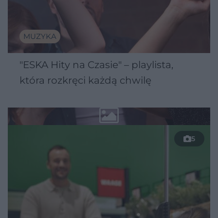
MUZYKA
"ESKA Hity na Czasie" – playlista,
która rozkręci każdą chwilę
5