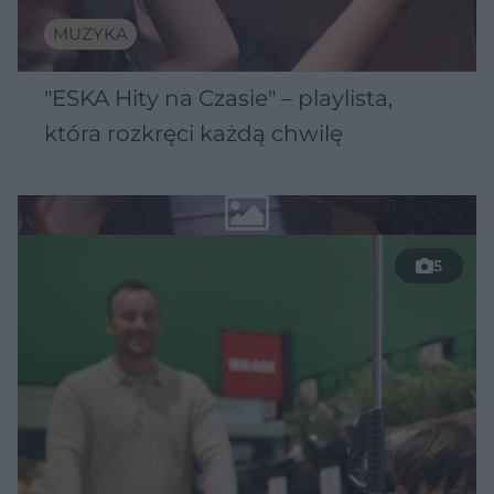
MUZYKA
"ESKA Hity na Czasie" – playlista,
która rozkręci każdą chwilę
5