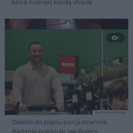
która rozkręci każdą chwilę
5
TEKST SPONSOROWANY
Daleko do pięciu porcji dziennie.
Badanie pokazuje, jak Polacy