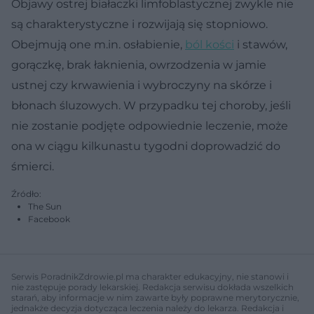
Objawy ostrej białaczki limfoblastycznej zwykle nie
są charakterystyczne i rozwijają się stopniowo.
Obejmują one m.in. osłabienie,
ból kości
i stawów,
gorączkę, brak łaknienia, owrzodzenia w jamie
ustnej czy krwawienia i wybroczyny na skórze i
błonach śluzowych. W przypadku tej choroby, jeśli
nie zostanie podjęte odpowiednie leczenie, może
ona w ciągu kilkunastu tygodni doprowadzić do
śmierci.
Źródło:
The Sun
Facebook
Serwis PoradnikZdrowie.pl ma charakter edukacyjny, nie stanowi i
nie zastępuje porady lekarskiej. Redakcja serwisu dokłada wszelkich
starań, aby informacje w nim zawarte były poprawne merytorycznie,
jednakże decyzja dotycząca leczenia należy do lekarza. Redakcja i