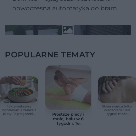
nowoczesna automatyka do bram
POPULARNE TEMATY
Tak zwiększysz
Skóra swędzi tylko
wchłanianie żelaza z
wieczorem? Ten
diety. Te połączenia
sygnał może
Prostsze plecy i
produktów
wskazywać na
mniej bólu w 6
pomagają przy
chorobę, która długo
tygodni. Te
anemii
nie daje objawów
ćwiczenia
pomagają