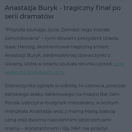
Anastazja Buryk - tragiczny finał po
serii dramatów
"Przyszła szukając życia. Zamiast tego została
zamordowana" – tymi słowami prezydent Izraela,
Isaac Herzog, skomentował tragiczną śmierć
Anastazji Buryk, siedmioletniej dziewczynki z
Ukrainy, która w Izraelu szukała ratunku przed
ostrą
białaczką limfoblastyczną
.
Dziewczynka zginęła w sobotę, 14 czerwca, podczas
irańskiego ataku rakietowego na miasto Bat Jam.
Pocisk uderzył w budynek mieszkalny, w którym
mieszkała Anastazja wraz z mamą Marią, babcią
Leną oraz dwoma nastoletnimi siostrzeńcami
mamy – Konstantinem i Ilją. Nikt nie przeżył.