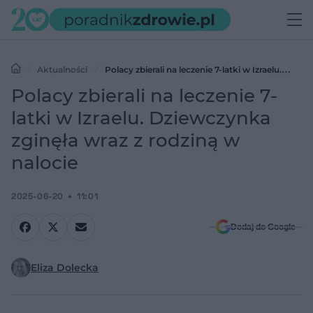
Aktualności
Polacy zbierali na leczenie 7-latki w Izraelu.
Dziewczynka zginęła wraz z rodziną w nalocie
Polacy zbierali na leczenie 7-
latki w Izraelu. Dziewczynka
zginęła wraz z rodziną w
nalocie
2025-06-20
11:01
Dodaj do Google
Eliza Dolecka