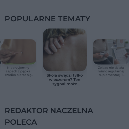
POPULARNE TEMATY
Nieprzyjemny
Żelazo nie działa
zapach z pępka
mimo regularnej
rzadko bierze się
suplementacji?
Skóra swędzi tylko
znikąd. Jeden objaw
Przyczyna może
wieczorem? Ten
zmienia wszystko
ukrywać się w
sygnał może
jelitach
wskazywać na
chorobę, która długo
nie daje objawów
REDAKTOR NACZELNA
POLECA