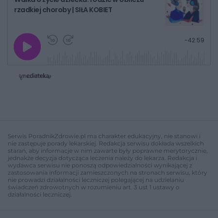
rzadkiej choroby | SIŁA KOBIET
G
P
P
P
-
42:59
r
r
r
o
a
z
z
j
z
e
e
w
w
o
i
i
s
ń
ń
t
1
1
0
0
a
s
s
ł
d
d
y
o
o
c
t
p
u
r
z
ł
z
Serwis PoradnikZdrowie.pl ma charakter edukacyjny, nie stanowi i
a
u
o
nie zastępuje porady lekarskiej. Redakcja serwisu dokłada wszelkich
s
d
starań, aby informacje w nim zawarte były poprawne merytorycznie,
u
Â
jednakże decyzja dotycząca leczenia należy do lekarza. Redakcja i
wydawca serwisu nie ponoszą odpowiedzialności wynikającej z
zastosowania informacji zamieszczonych na stronach serwisu, który
nie prowadzi działalności leczniczej polegającej na udzielaniu
świadczeń zdrowotnych w rozumieniu art. 3 ust 1 ustawy o
działalności leczniczej.