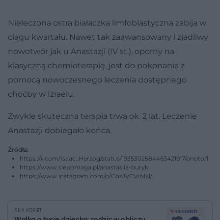
Nieleczona ostra białaczka limfoblastyczna zabija w
ciągu kwartału. Nawet tak zaawansowany i zjadliwy
nowotwór jak u Anastazji (IV st.), oporny na
klasyczną chemioterapię, jest do pokonania z
pomocą nowoczesnego leczenia dostępnego
choćby w Izraelu.
Zwykle skuteczna terapia trwa ok. 2 lat. Leczenie
Anastazji dobiegało końca.
Źródła:
https://x.com/Isaac_Herzog/status/1935302584463421917/photo/1
https://www.siepomaga.pl/anastasiia-buryk
https://www.instagram.com/p/CosJVCVrMkl/
SIŁA KOBIET
Walka o życie dziecka: rodzic w obliczu