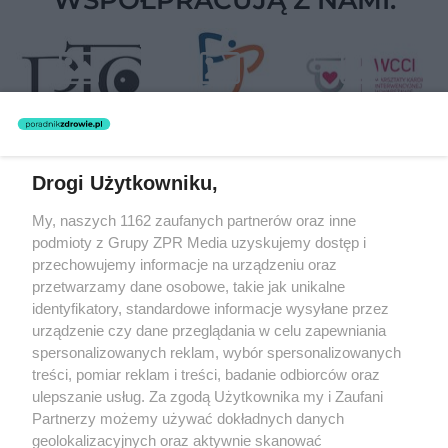
Drogi Użytkowniku,
Żaden utwór zamieszczony w serwisie nie może być powielany i
My, naszych 1162 zaufanych partnerów oraz inne
rozpowszechniany lub dalej rozpowszechniany w jakikolwiek sposób
podmioty z Grupy ZPR Media uzyskujemy dostęp i
(w tym także elektroniczny lub mechaniczny) na jakimkolwiek polu
eksploatacji w jakiejkolwiek formie, włącznie z umieszczaniem w
przechowujemy informacje na urządzeniu oraz
Internecie bez pisemnej zgody właściciela praw. Jakiekolwiek użycie
przetwarzamy dane osobowe, takie jak unikalne
lub wykorzystanie utworów w całości lub w części z naruszeniem
identyfikatory, standardowe informacje wysyłane przez
prawa, tzn. bez właściwej zgody, jest zabronione pod groźbą kary i
może być ścigane prawnie.
urządzenie czy dane przeglądania w celu zapewniania
spersonalizowanych reklam, wybór spersonalizowanych
treści, pomiar reklam i treści, badanie odbiorców oraz
ulepszanie usług. Za zgodą Użytkownika my i Zaufani
Partnerzy możemy używać dokładnych danych
geolokalizacyjnych oraz aktywnie skanować