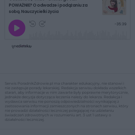
POWAŻNIE? O odwadze i podążaniu za
sobą. Nauczycielki życia
G
P
P
P
-
35:39
r
r
r
o
a
z
z
j
z
e
e
w
w
o
i
i
s
ń
ń
t
1
1
0
0
a
s
s
ł
d
d
y
o
o
c
t
p
u
r
z
ł
z
Serwis PoradnikZdrowie.pl ma charakter edukacyjny, nie stanowi i
a
u
o
nie zastępuje porady lekarskiej. Redakcja serwisu dokłada wszelkich
s
d
starań, aby informacje w nim zawarte były poprawne merytorycznie,
u
Â
jednakże decyzja dotycząca leczenia należy do lekarza. Redakcja i
wydawca serwisu nie ponoszą odpowiedzialności wynikającej z
zastosowania informacji zamieszczonych na stronach serwisu, który
nie prowadzi działalności leczniczej polegającej na udzielaniu
świadczeń zdrowotnych w rozumieniu art. 3 ust 1 ustawy o
działalności leczniczej.