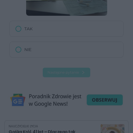
TAK
NIE
Następne pytanie
NAUCZYCIELKI ŻYCIA
Gośka Król, 41 lat – Dlaczego tak