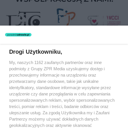
Drogi Użytkowniku,
Żaden utwór zamieszczony w serwisie nie może być powielany i
My, naszych 1162 zaufanych partnerów oraz inne
rozpowszechniany lub dalej rozpowszechniany w jakikolwiek sposób
podmioty z Grupy ZPR Media uzyskujemy dostęp i
(w tym także elektroniczny lub mechaniczny) na jakimkolwiek polu
eksploatacji w jakiejkolwiek formie, włącznie z umieszczaniem w
przechowujemy informacje na urządzeniu oraz
Internecie bez pisemnej zgody właściciela praw. Jakiekolwiek użycie
przetwarzamy dane osobowe, takie jak unikalne
lub wykorzystanie utworów w całości lub w części z naruszeniem
identyfikatory, standardowe informacje wysyłane przez
prawa, tzn. bez właściwej zgody, jest zabronione pod groźbą kary i
może być ścigane prawnie.
urządzenie czy dane przeglądania w celu zapewniania
spersonalizowanych reklam, wybór spersonalizowanych
treści, pomiar reklam i treści, badanie odbiorców oraz
ulepszanie usług. Za zgodą Użytkownika my i Zaufani
Partnerzy możemy używać dokładnych danych
geolokalizacyjnych oraz aktywnie skanować