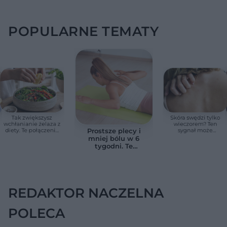
POPULARNE TEMATY
Tak zwiększysz
Skóra swędzi tylko
wchłanianie żelaza z
wieczorem? Ten
diety. Te połączenia
sygnał może
Prostsze plecy i
produktów
wskazywać na
mniej bólu w 6
pomagają przy
chorobę, która długo
tygodni. Te
anemii
nie daje objawów
ćwiczenia
pomagają
zmniejszyć wdowi
garb
REDAKTOR NACZELNA
POLECA