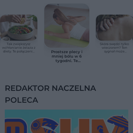
Tak zwiększysz
Skóra swędzi tylko
wchłanianie żelaza z
wieczorem? Ten
diety. Te połączenia
sygnał może
Prostsze plecy i
produktów
wskazywać na
mniej bólu w 6
pomagają przy
chorobę, która długo
tygodni. Te
anemii
nie daje objawów
ćwiczenia
pomagają
zmniejszyć wdowi
garb
REDAKTOR NACZELNA
POLECA