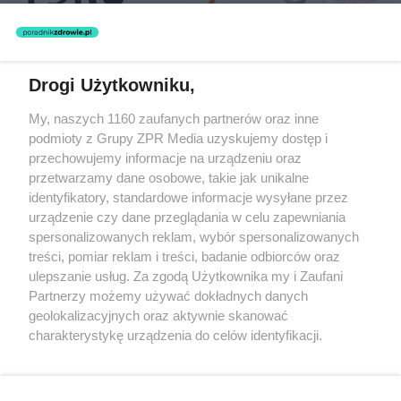
Drogi Użytkowniku,
Żaden utwór zamieszczony w serwisie nie może być powielany i
My, naszych 1160 zaufanych partnerów oraz inne
rozpowszechniany lub dalej rozpowszechniany w jakikolwiek sposób
podmioty z Grupy ZPR Media uzyskujemy dostęp i
(w tym także elektroniczny lub mechaniczny) na jakimkolwiek polu
eksploatacji w jakiejkolwiek formie, włącznie z umieszczaniem w
przechowujemy informacje na urządzeniu oraz
Internecie bez pisemnej zgody właściciela praw. Jakiekolwiek użycie
przetwarzamy dane osobowe, takie jak unikalne
lub wykorzystanie utworów w całości lub w części z naruszeniem
identyfikatory, standardowe informacje wysyłane przez
prawa, tzn. bez właściwej zgody, jest zabronione pod groźbą kary i
może być ścigane prawnie.
urządzenie czy dane przeglądania w celu zapewniania
spersonalizowanych reklam, wybór spersonalizowanych
treści, pomiar reklam i treści, badanie odbiorców oraz
ulepszanie usług. Za zgodą Użytkownika my i Zaufani
Partnerzy możemy używać dokładnych danych
geolokalizacyjnych oraz aktywnie skanować
charakterystykę urządzenia do celów identyfikacji.
O nas
Ponieważ cenimy Twoją prywatność, prosimy o zgodę na
korzystanie z tych technologii poprzez kliknięcie
Informacje prawne
„Akceptuję”. Zgoda jest dobrowolna i zawsze możesz ją