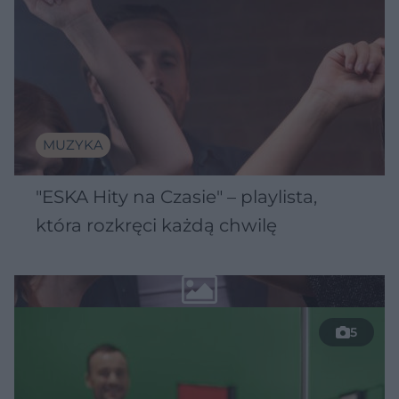
MUZYKA
"ESKA Hity na Czasie" – playlista,
która rozkręci każdą chwilę
5