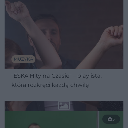
MUZYKA
"ESKA Hity na Czasie" – playlista,
która rozkręci każdą chwilę
5