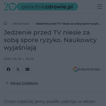
Aktualności
Jedzenie przed TV niesie za sobą spore ryzyko.
Naukowcy wyjaśniają
Jedzenie przed TV niesie za
sobą spore ryzyko. Naukowcy
wyjaśniają
2024-05-13
12:45
Dodaj do Google
Kinga Goldstein
Coraz częściej jemy posiłki patrząc w ekran