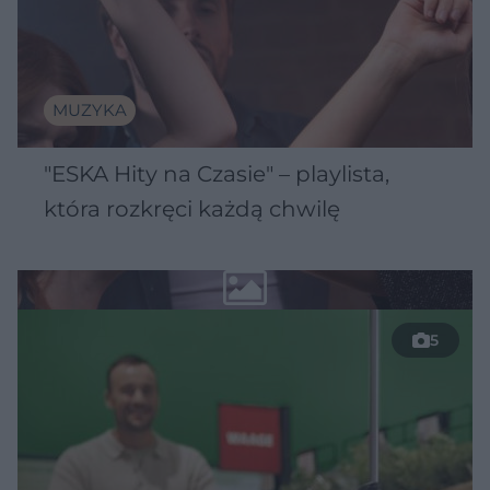
MUZYKA
"ESKA Hity na Czasie" – playlista,
która rozkręci każdą chwilę
5