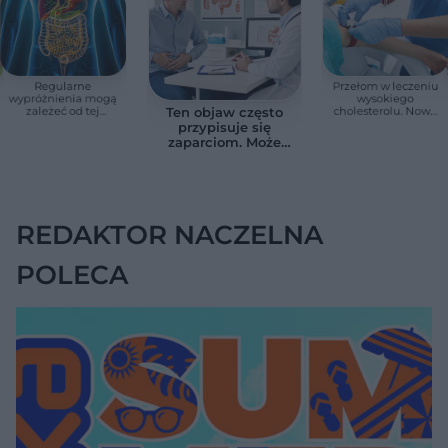
Regularne
Przełom w leczeniu
wypróżnienia mogą
wysokiego
zależeć od tej
cholesterolu. Nowa
Ten objaw często
witaminy. Odkrycie
terapia zmniejszyła
przypisuje się
zaskoczyło
LDL o ponad połowę
zaparciom. Może
naukowców
jednak wskazywać
na chorobę jelita
REDAKTOR NACZELNA
POLECA