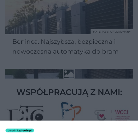
MATERIAŁ SPONSOROWANY
Beninca. Najszybsza, bezpieczna i
nowoczesna automatyka do bram
WSPÓŁPRACUJĄ Z NAMI: