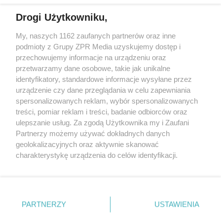
Drogi Użytkowniku,
Żaden utwór zamieszczony w serwisie nie może być powielany i
My, naszych 1162 zaufanych partnerów oraz inne
rozpowszechniany lub dalej rozpowszechniany w jakikolwiek sposób
podmioty z Grupy ZPR Media uzyskujemy dostęp i
(w tym także elektroniczny lub mechaniczny) na jakimkolwiek polu
eksploatacji w jakiejkolwiek formie, włącznie z umieszczaniem w
przechowujemy informacje na urządzeniu oraz
Internecie bez pisemnej zgody właściciela praw. Jakiekolwiek użycie
przetwarzamy dane osobowe, takie jak unikalne
lub wykorzystanie utworów w całości lub w części z naruszeniem
identyfikatory, standardowe informacje wysyłane przez
prawa, tzn. bez właściwej zgody, jest zabronione pod groźbą kary i
może być ścigane prawnie.
urządzenie czy dane przeglądania w celu zapewniania
spersonalizowanych reklam, wybór spersonalizowanych
treści, pomiar reklam i treści, badanie odbiorców oraz
ulepszanie usług. Za zgodą Użytkownika my i Zaufani
Partnerzy możemy używać dokładnych danych
geolokalizacyjnych oraz aktywnie skanować
charakterystykę urządzenia do celów identyfikacji.
O nas
Ponieważ cenimy Twoją prywatność, prosimy o zgodę na
korzystanie z tych technologii poprzez kliknięcie
Informacje prawne
„Akceptuję”. Zgoda jest dobrowolna i zawsze możesz ją
zmienić/wycofać klikając przycisk ustawień prywatności
Nasze serwisy
PARTNERZY
USTAWIENIA
znajdujący się w lewym dolnym rogu strony
. Niektóre
© 2026 Grupa ZPR Media