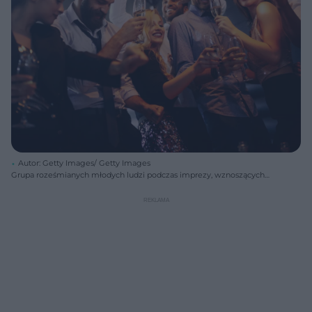
Autor: Getty Images/ Getty Images
Grupa roześmianych młodych ludzi podczas imprezy, wznoszących
toasty szklankami z napojami i butelkami piwa, symbolizująca
zagadnienie odróżniania piwa bezalkoholowego od alkoholowego, o
czym przeczytasz na Poradnik Zdrowie.