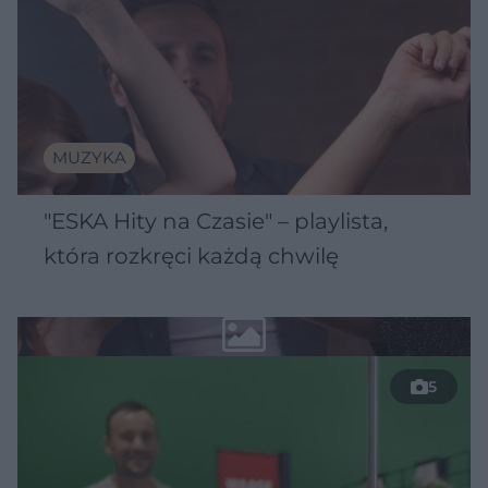
MUZYKA
"ESKA Hity na Czasie" – playlista,
która rozkręci każdą chwilę
5