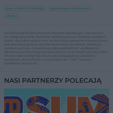
piwo witaminy i minerały
napoje napoje alkoholowe
alkohol
Serwis PoradnikZdrowie.pl ma charakter edukacyjny, nie stanowi i
nie zastępuje porady lekarskiej. Redakcja serwisu dokłada wszelkich
starań, aby informacje w nim zawarte były poprawne merytorycznie,
jednakże decyzja dotycząca leczenia należy do lekarza. Redakcja i
wydawca serwisu nie ponoszą odpowiedzialności wynikającej z
zastosowania informacji zamieszczonych na stronach serwisu, który
nie prowadzi działalności leczniczej polegającej na udzielaniu
świadczeń zdrowotnych w rozumieniu art. 3 ust 1 ustawy o
działalności leczniczej.
NASI PARTNERZY POLECAJĄ